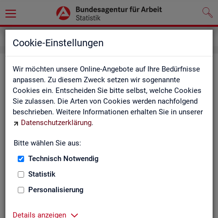
Grundlagen
Definitionen
Glossar
Cookie-Einstellungen
Glos­sar
Wir möchten unsere Online-Angebote auf Ihre Bedürfnisse
anpassen. Zu diesem Zweck setzen wir sogenannte
Cookies ein. Entscheiden Sie bitte selbst, welche Cookies
Das Glos­sar der Sta­tis­tik der BA ent­hält Er­läu­te­run­gen zu
Sie zulassen. Die Arten von Cookies werden nachfolgend
allen sta­tis­tisch re­le­van­ten Be­grif­fen, die in den ver­schie­de­
beschrieben. Weitere Informationen erhalten Sie in unserer
nen Pro­duk­ten der Sta­tis­tik der BA Ver­wen­dung fin­den.
Datenschutzerklärung
.
Neben all­ge­mei­nen sta­tis­ti­schen Grund­be­grif­fen fin­den Sie
hier auch die spe­zi­fi­schen Fach­be­grif­fe der je­wei­li­gen Fach­
Bitte wählen Sie aus:
sta­tis­tik.
Technisch Notwendig
A
B
C
D
E
F
G
H
Statistik
I
J
K
L
M
N
O
P
Personalisierung
Q
R
S
T
U
V
W
X
Details anzeigen