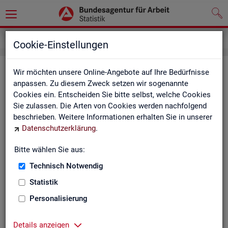
Grundlagen
Definitionen
Glossar
Cookie-Einstellungen
Glos­sar
Wir möchten unsere Online-Angebote auf Ihre Bedürfnisse
anpassen. Zu diesem Zweck setzen wir sogenannte
Cookies ein. Entscheiden Sie bitte selbst, welche Cookies
Das Glos­sar der Sta­tis­tik der BA ent­hält Er­läu­te­run­gen zu
Sie zulassen. Die Arten von Cookies werden nachfolgend
allen sta­tis­tisch re­le­van­ten Be­grif­fen, die in den ver­schie­de­
beschrieben. Weitere Informationen erhalten Sie in unserer
nen Pro­duk­ten der Sta­tis­tik der BA Ver­wen­dung fin­den.
Datenschutzerklärung
.
Neben all­ge­mei­nen sta­tis­ti­schen Grund­be­grif­fen fin­den Sie
hier auch die spe­zi­fi­schen Fach­be­grif­fe der je­wei­li­gen Fach­
Bitte wählen Sie aus:
sta­tis­tik.
Technisch Notwendig
A
B
C
D
E
F
G
H
Statistik
I
J
K
L
M
N
O
P
Personalisierung
Q
R
S
T
U
V
W
X
Details anzeigen