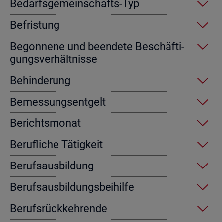
Be­darfs­ge­mein­schafts-Typ
Be­fris­tung
Be­gon­ne­ne und be­en­de­te Be­schäf­ti­
gungs­ver­hält­nis­se
Be­hin­de­rung
Be­mes­sungs­ent­gelt
Be­richts­mo­nat
Be­ruf­li­che Tä­tig­keit
Be­rufs­aus­bil­dung
Be­rufs­aus­bil­dungs­bei­hil­fe
Be­rufs­rück­keh­ren­de