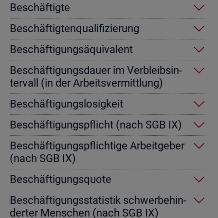
Be­schäf­tig­te
Be­schäf­tig­ten­qua­li­fi­zie­rung
Be­schäf­ti­gungs­äqui­va­lent
Be­schäf­ti­gungs­dau­er im Ver­bleibs­in­
ter­vall (in der Ar­beits­ver­mitt­lung)
Be­schäf­ti­gungs­lo­sig­keit
Be­schäf­ti­gungs­pflicht (nach SGB IX)
Be­schäf­ti­gungs­pflich­ti­ge Ar­beit­ge­ber
(nach SGB IX)
Be­schäf­ti­gungs­quo­te
Be­schäf­ti­gungs­sta­tis­tik schwer­be­hin­
der­ter Men­schen (nach SGB IX)