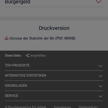
Bür­ger­geld
Druckversion
Glossar der Statistik der BA (PDF, 989KB)
Diese Seite
empfehlen
TOP-PRO­DUK­TE
IN­TER­AK­TI­VE STA­TIS­TI­KEN
GRUND­LA­GEN
SER­VICE
© Bundesagentur für Arbeit
Impressum
Datenschutz