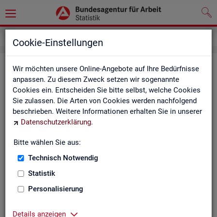
Grundlagen
Definitionen
Glossar
Cookie-Einstellungen
Glos­sar
Wir möchten unsere Online-Angebote auf Ihre Bedürfnisse
anpassen. Zu diesem Zweck setzen wir sogenannte
Cookies ein. Entscheiden Sie bitte selbst, welche Cookies
Das Glos­sar der Sta­tis­tik der BA ent­hält Er­läu­te­run­gen zu
Sie zulassen. Die Arten von Cookies werden nachfolgend
allen sta­tis­tisch re­le­van­ten Be­grif­fen, die in den ver­schie­de­
beschrieben. Weitere Informationen erhalten Sie in unserer
nen Pro­duk­ten der Sta­tis­tik der BA Ver­wen­dung fin­den.
Datenschutzerklärung
.
Neben all­ge­mei­nen sta­tis­ti­schen Grund­be­grif­fen fin­den Sie
hier auch die spe­zi­fi­schen Fach­be­grif­fe der je­wei­li­gen Fach­
Bitte wählen Sie aus:
sta­tis­tik.
Technisch Notwendig
A
B
C
D
E
F
G
H
Statistik
I
J
K
L
M
N
O
P
Personalisierung
Q
R
S
T
U
V
W
X
Details anzeigen