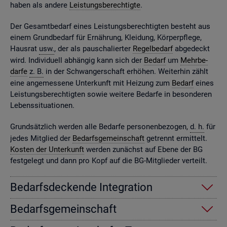
haben als an­de­re
Leis­tungs­be­rech­tig­te
.
Der Ge­samt­be­darf eines Leis­tungs­be­rech­tig­ten be­steht aus
einem Grund­be­darf für Er­näh­rung, Klei­dung, Kör­per­pfle­ge,
Haus­rat
usw.
, der als pau­scha­lier­ter
Re­gel­be­darf
ab­ge­deckt
wird. In­di­vi­du­ell ab­hän­gig kann sich der
Be­darf
um
Mehr­be­
dar­fe
z. B.
in der Schwan­ger­schaft er­hö­hen. Wei­ter­hin zählt
eine an­ge­mes­se­ne Un­ter­kunft mit Hei­zung zum
Be­darf
eines
Leis­tungs­be­rech­tig­ten sowie wei­te­re Be­dar­fe in be­son­de­ren
Le­bens­si­tua­tio­nen.
Grund­sätz­lich wer­den alle Be­dar­fe per­so­nen­be­zo­gen,
d. h.
für
jedes Mit­glied der
Be­darfs­ge­mein­schaft
ge­trennt er­mit­telt.
Kos­ten der Un­ter­kunft
wer­den zu­nächst auf Ebene der BG
fest­ge­legt und dann pro Kopf auf die BG-Mit­glie­der ver­teilt.
Be­darfs­de­cken­de In­te­gra­ti­on
Be­darfs­ge­mein­schaft