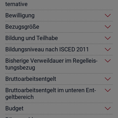
ter­na­ti­ve
Be­wil­li­gung
Be­zugs­grö­ße
Bil­dung und Teil­ha­be
Bil­dungs­ni­veau nach ISCED 2011
Bis­he­ri­ge Ver­weil­dau­er im Re­gel­leis­
tungs­be­zug
Brut­to­ar­beits­ent­gelt
Brut­to­ar­beits­ent­gelt im un­te­ren Ent­
gelt­be­reich
Bud­get