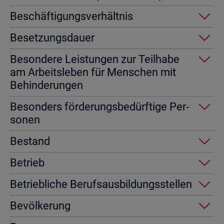
Be­schäf­ti­gungs­ver­hält­nis
Be­set­zungs­dau­er
Be­son­de­re Leis­tun­gen zur Teil­ha­be
am Ar­beits­le­ben für Men­schen mit
Be­hin­de­run­gen
Be­son­ders för­de­rungs­be­dürf­ti­ge Per­
so­nen
Be­stand
Be­trieb
Be­trieb­li­che Be­rufs­aus­bil­dungs­stel­len
Be­völ­ke­rung