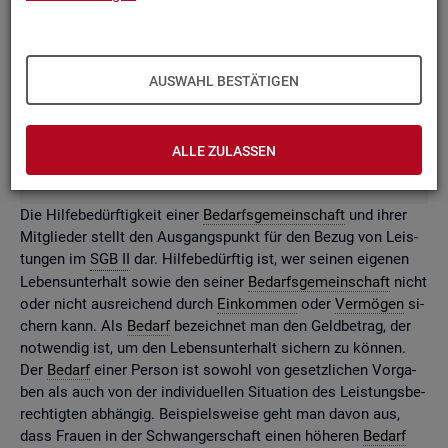
Y
Z
0-9
AUSWAHL BESTÄTIGEN
BA-X
BBIG-Ken­ner
ALLE ZULASSEN
Be­darf
Die Hil­fe­be­dürf­tig­keit einer
Be­darfs­ge­mein­schaft
und ihrer
Mit­glie­der stellt den Aus­gangs­punkt für den Bezug von Leis­
tun­gen im
SGB II
dar. Hil­fe­be­dürf­tig ist, wer sei­nen ei­ge­nen
Le­bens­un­ter­halt sowie den sei­ner
Be­darfs­ge­mein­schaft
nicht
oder nicht aus­rei­chend durch
Ein­kom­men
oder
Ver­mö­gen
si­
chern kann. Als
Be­darf
be­zeich­net man den Geld­be­trag, der
not­wen­dig ist, um den Le­bens­un­ter­halt si­chern zu kön­nen.
Der
Be­darf
einer Per­son ist so­wohl von ge­setz­li­chen Vor­ga­
ben als auch von der in­di­vi­du­el­len Si­tua­ti­on des Leis­tungs­be­
rech­tig­ten ab­hän­gig. Bei­spiels­wei­se geht man davon aus,
dass Frau­en in der Schwan­ger­schaft einen hö­he­ren
Be­darf