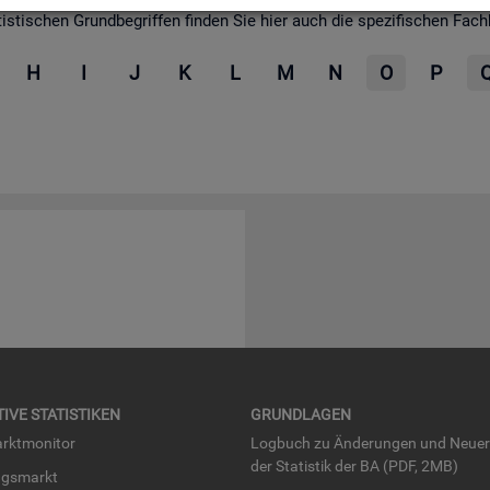
­ti­schen Grund­be­grif­fen fin­den Sie hier auch die spe­zi­fi­schen Fach­be­
H
I
J
K
L
M
N
O
P
TI­VE STA­TIS­TI­KEN
GRUND­LA­GEN
rkt­mo­ni­tor
Log­buch zu Än­de­run­gen und Neue­
der Sta­tis­tik der BA (PDF, 2MB)
ngs­markt