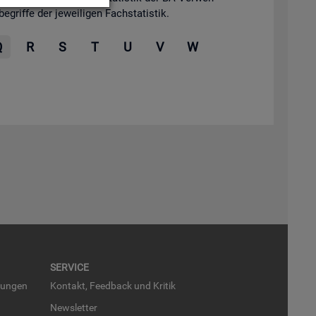
grif­fe der je­wei­li­gen Fach­sta­tis­tik.
Q
R
S
T
U
V
W
SER­VICE
run­gen
Kon­takt, Feed­back und Kri­tik
News­let­ter