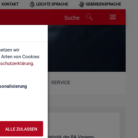
KONTAKT
LEICHTE SPRACHE
GEBÄRDENSPRACHE
Suche
etzen wir
e Arten von Cookies
schutzerklärung
.
SERVICE
sonalisierung
ALLE ZULASSEN
hie­de­nen Pro­duk­ten der Sta­tis­tik der BA Ver­wen­