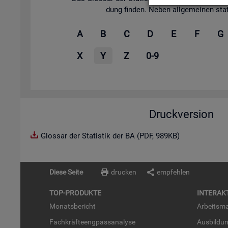
dung fin­den. Neben all­ge­mei­nen sta­tis
A
B
C
D
E
F
G
X
Y
Z
0-9
Druckversion
Glossar der Statistik der BA (PDF, 989KB)
Diese Seite
drucken
empfehlen
TOP-PRO­DUK­TE
IN­TER­AK­
Mo­nats­be­richt
Ar­beits­ma
Fach­kräf­te­eng­pass­ana­ly­se
Aus­bil­du