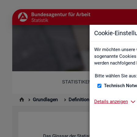
Cookie-Einstel
Wir möchten unsere 
sogenannte Cookies e
werden nachfolgend b
Bitte wählen Sie aus
STATISTIKEN
Technisch Notw
Grundlagen
Definitionen
Glossar
Details anzeigen
Das Glos­sar der Sta­tis­tik der BA ent­hält Er­läu­t