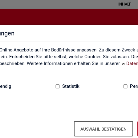
INHALT
lungen
Glossar
Online-Angebote auf Ihre Bedürfnisse anpassen. Zu diesem Zweck s
in. Entscheiden Sie bitte selbst, welche Cookies Sie zulassen. Di
eschrieben. Weitere Informationen erhalten Sie in unserer
Daten
:
GRUNDLAGEN
endig
Statistik
Per
Glos­sar
AUSWAHL BESTÄTIGEN
e­run­gen zu allen sta­tis­tisch re­le­van­ten Be­grif­fen, die in den ver­sc