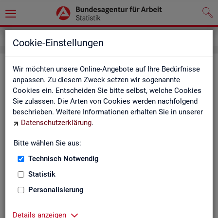
Grundlagen
Definitionen
Glossar
Cookie-Einstellungen
Glos­sar
Wir möchten unsere Online-Angebote auf Ihre Bedürfnisse
anpassen. Zu diesem Zweck setzen wir sogenannte
Cookies ein. Entscheiden Sie bitte selbst, welche Cookies
Das Glos­sar der Sta­tis­tik der BA ent­hält Er­läu­te­run­gen zu
Sie zulassen. Die Arten von Cookies werden nachfolgend
allen sta­tis­tisch re­le­van­ten Be­grif­fen, die in den ver­schie­de­
beschrieben. Weitere Informationen erhalten Sie in unserer
nen Pro­duk­ten der Sta­tis­tik der BA Ver­wen­dung fin­den.
Datenschutzerklärung
.
Neben all­ge­mei­nen sta­tis­ti­schen Grund­be­grif­fen fin­den Sie
hier auch die spe­zi­fi­schen Fach­be­grif­fe der je­wei­li­gen Fach­
Bitte wählen Sie aus:
sta­tis­tik.
Technisch Notwendig
A
B
C
D
E
F
G
H
Statistik
I
J
K
L
M
N
O
P
Personalisierung
Q
R
S
T
U
V
W
X
Details anzeigen