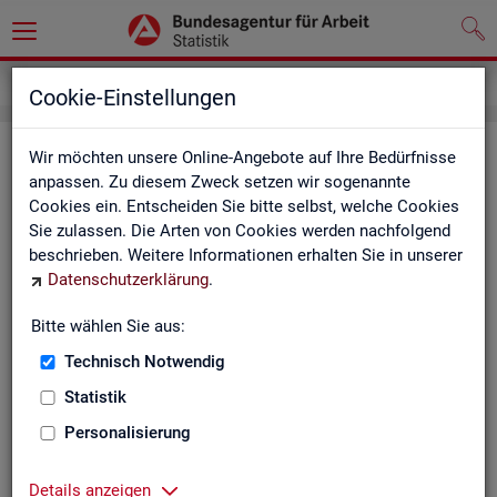
Grundlagen
Definitionen
Glossar
Cookie-Einstellungen
Glos­sar
Wir möchten unsere Online-Angebote auf Ihre Bedürfnisse
anpassen. Zu diesem Zweck setzen wir sogenannte
Cookies ein. Entscheiden Sie bitte selbst, welche Cookies
Das Glos­sar der Sta­tis­tik der BA ent­hält Er­läu­te­run­gen zu
Sie zulassen. Die Arten von Cookies werden nachfolgend
allen sta­tis­tisch re­le­van­ten Be­grif­fen, die in den ver­schie­de­
beschrieben. Weitere Informationen erhalten Sie in unserer
nen Pro­duk­ten der Sta­tis­tik der BA Ver­wen­dung fin­den.
Datenschutzerklärung
.
Neben all­ge­mei­nen sta­tis­ti­schen Grund­be­grif­fen fin­den Sie
hier auch die spe­zi­fi­schen Fach­be­grif­fe der je­wei­li­gen Fach­
Bitte wählen Sie aus:
sta­tis­tik.
Technisch Notwendig
A
B
C
D
E
F
G
H
Statistik
I
J
K
L
M
N
O
P
Personalisierung
Q
R
S
T
U
V
W
X
Details anzeigen