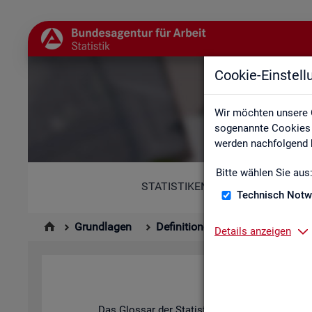
Cookie-Einstel
Wir möchten unsere 
sogenannte Cookies e
werden nachfolgend b
Bitte wählen Sie aus
STATISTIKEN
Technisch Notw
Grundlagen
Definitionen
Glossar
Details anzeigen
Das Glos­sar der Sta­tis­tik der BA ent­hält Er­läu­t