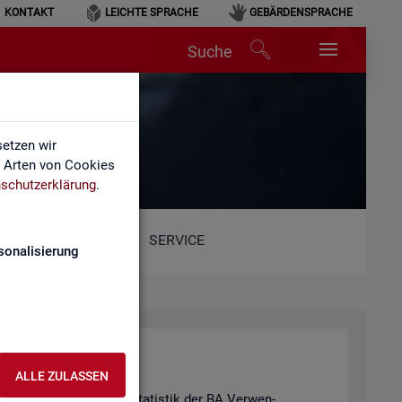
KONTAKT
LEICHTE SPRACHE
GEBÄRDENSPRACHE
Suche
etzen wir
e Arten von Cookies
schutzerklärung
.
SERVICE
sonalisierung
ALLE ZULASSEN
hie­de­nen Pro­duk­ten der Sta­tis­tik der BA Ver­wen­