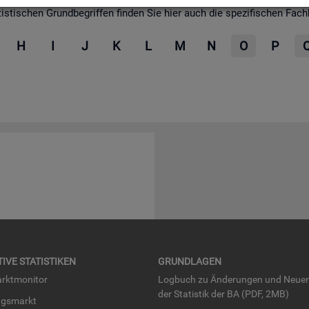
­ti­schen Grund­be­grif­fen fin­den Sie hier auch die spe­zi­fi­schen Fach­be­
H
I
J
K
L
M
N
O
P
TI­VE STA­TIS­TI­KEN
GRUND­LA­GEN
rkt­mo­ni­tor
Log­buch zu Än­de­run­gen und Neue­
der Sta­tis­tik der BA (PDF, 2MB)
ngs­markt