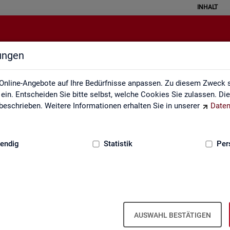
INHALT
lungen
Glossar
Online-Angebote auf Ihre Bedürfnisse anpassen. Zu diesem Zweck s
in. Entscheiden Sie bitte selbst, welche Cookies Sie zulassen. Di
eschrieben. Weitere Informationen erhalten Sie in unserer
Daten
:
GRUNDLAGEN
endig
Statistik
Per
Glos­sar
AUSWAHL BESTÄTIGEN
e­run­gen zu allen sta­tis­tisch re­le­van­ten Be­grif­fen, die in den ver­sc