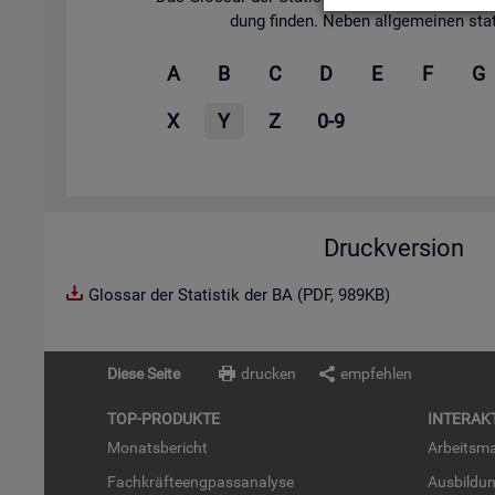
dung fin­den. Neben all­ge­mei­nen sta­tis
A
B
C
D
E
F
G
X
Y
Z
0-9
Druckversion
Glossar der Statistik der BA (PDF, 989KB)
Diese Seite
drucken
empfehlen
TOP-PRO­DUK­TE
IN­TER­AK­
Mo­nats­be­richt
Ar­beits­ma
Fach­kräf­te­eng­pass­ana­ly­se
Aus­bil­du