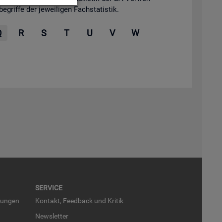
grif­fe der je­wei­li­gen Fach­sta­tis­tik.
Q
R
S
T
U
V
W
SER­VICE
run­gen
Kon­takt, Feed­back und Kri­tik
News­let­ter