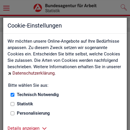
Grundlagen
Definitionen
Glossar
Cookie-Einstellungen
Glos­sar
Wir möchten unsere Online-Angebote auf Ihre Bedürfnisse
anpassen. Zu diesem Zweck setzen wir sogenannte
Cookies ein. Entscheiden Sie bitte selbst, welche Cookies
Das Glos­sar der Sta­tis­tik der BA ent­hält Er­läu­te­run­gen zu
Sie zulassen. Die Arten von Cookies werden nachfolgend
allen sta­tis­tisch re­le­van­ten Be­grif­fen, die in den ver­schie­de­
beschrieben. Weitere Informationen erhalten Sie in unserer
nen Pro­duk­ten der Sta­tis­tik der BA Ver­wen­dung fin­den.
Datenschutzerklärung
.
Neben all­ge­mei­nen sta­tis­ti­schen Grund­be­grif­fen fin­den Sie
hier auch die spe­zi­fi­schen Fach­be­grif­fe der je­wei­li­gen Fach­
Bitte wählen Sie aus:
sta­tis­tik.
Technisch Notwendig
A
B
C
D
E
F
G
H
Statistik
I
J
K
L
M
N
O
P
Personalisierung
Q
R
S
T
U
V
W
X
Details anzeigen