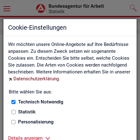
Grundlagen
Definitionen
Glossar
Cookie-Einstellungen
Glos­sar
Wir möchten unsere Online-Angebote auf Ihre Bedürfnisse
anpassen. Zu diesem Zweck setzen wir sogenannte
Cookies ein. Entscheiden Sie bitte selbst, welche Cookies
Das Glos­sar der Sta­tis­tik der BA ent­hält Er­läu­te­run­gen zu
Sie zulassen. Die Arten von Cookies werden nachfolgend
allen sta­tis­tisch re­le­van­ten Be­grif­fen, die in den ver­schie­de­
beschrieben. Weitere Informationen erhalten Sie in unserer
nen Pro­duk­ten der Sta­tis­tik der BA Ver­wen­dung fin­den.
Datenschutzerklärung
.
Neben all­ge­mei­nen sta­tis­ti­schen Grund­be­grif­fen fin­den Sie
hier auch die spe­zi­fi­schen Fach­be­grif­fe der je­wei­li­gen Fach­
Bitte wählen Sie aus:
sta­tis­tik.
Technisch Notwendig
A
B
C
D
E
F
G
H
Statistik
I
J
K
L
M
N
O
P
Personalisierung
Q
R
S
T
U
V
W
X
Details anzeigen