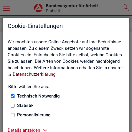
Grundlagen
Definitionen
Glossar
Cookie-Einstellungen
Glos­sar
Wir möchten unsere Online-Angebote auf Ihre Bedürfnisse
anpassen. Zu diesem Zweck setzen wir sogenannte
Cookies ein. Entscheiden Sie bitte selbst, welche Cookies
Das Glos­sar der Sta­tis­tik der BA ent­hält Er­läu­te­run­gen zu
Sie zulassen. Die Arten von Cookies werden nachfolgend
allen sta­tis­tisch re­le­van­ten Be­grif­fen, die in den ver­schie­de­
beschrieben. Weitere Informationen erhalten Sie in unserer
nen Pro­duk­ten der Sta­tis­tik der BA Ver­wen­dung fin­den.
Datenschutzerklärung
.
Neben all­ge­mei­nen sta­tis­ti­schen Grund­be­grif­fen fin­den Sie
hier auch die spe­zi­fi­schen Fach­be­grif­fe der je­wei­li­gen Fach­
Bitte wählen Sie aus:
sta­tis­tik.
Technisch Notwendig
A
B
C
D
E
F
G
H
Statistik
I
J
K
L
M
N
O
P
Personalisierung
Q
R
S
T
U
V
W
X
Details anzeigen