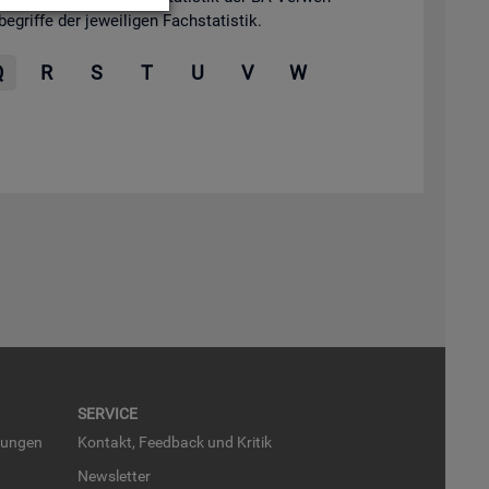
grif­fe der je­wei­li­gen Fach­sta­tis­tik.
Q
R
S
T
U
V
W
SER­VICE
run­gen
Kon­takt, Feed­back und Kri­tik
News­let­ter