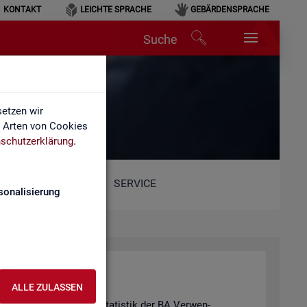
KONTAKT
LEICHTE SPRACHE
GEBÄRDENSPRACHE
Suche
etzen wir
e Arten von Cookies
schutzerklärung
.
SERVICE
sonalisierung
ALLE ZULASSEN
hie­de­nen Pro­duk­ten der Sta­tis­tik der BA Ver­wen­