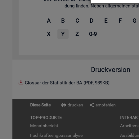
dung fin­den. Neben all­ge­mei­nen sta­tis
A
B
C
D
E
F
G
X
Y
Z
0-9
Druckversion
Glossar der Statistik der BA (PDF, 989KB)
Diese Seite
drucken
empfehlen
TOP-PRO­DUK­TE
IN­TER­AK­
Mo­nats­be­richt
Ar­beits­ma
Fach­kräf­te­eng­pass­ana­ly­se
Aus­bil­du