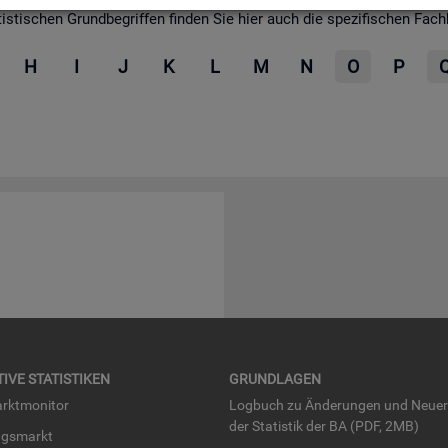
­ti­schen Grund­be­grif­fen fin­den Sie hier auch die spe­zi­fi­schen Fach­be­
H
I
J
K
L
M
N
O
P
TI­VE STA­TIS­TI­KEN
GRUND­LA­GEN
rkt­mo­ni­tor
Log­buch zu Än­de­run­gen und Neue­
der Sta­tis­tik der BA (PDF, 2MB)
ngs­markt