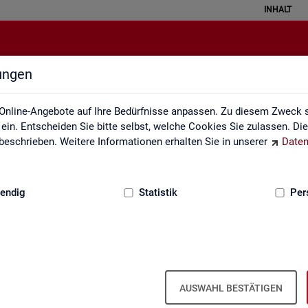
INHALT
lungen
Glossar
Online-Angebote auf Ihre Bedürfnisse anpassen. Zu diesem Zweck s
in. Entscheiden Sie bitte selbst, welche Cookies Sie zulassen. Di
eschrieben. Weitere Informationen erhalten Sie in unserer
Daten
:
GRUNDLAGEN
endig
Statistik
Per
Glos­sar
AUSWAHL BESTÄTIGEN
e­run­gen zu allen sta­tis­tisch re­le­van­ten Be­grif­fen, die in den ver­sc