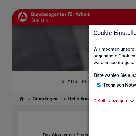
Cookie-Einstel
Wir möchten unsere 
sogenannte Cookies e
werden nachfolgend b
Bitte wählen Sie aus
STATISTIKEN
Technisch Notw
Grundlagen
Definitionen
Glossar
Details anzeigen
Das Glos­sar der Sta­tis­tik der BA ent­hält Er­läu­t