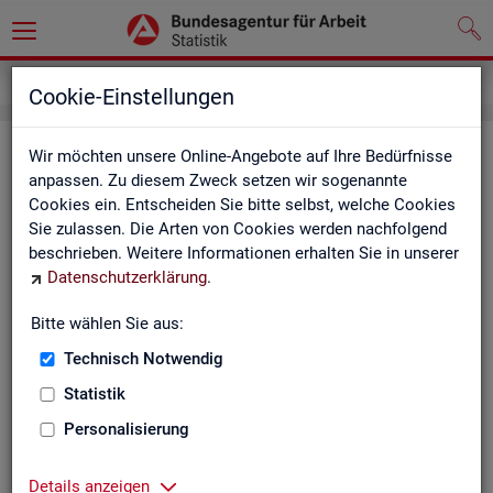
Grundlagen
Definitionen
Glossar
Cookie-Einstellungen
Glos­sar
Wir möchten unsere Online-Angebote auf Ihre Bedürfnisse
anpassen. Zu diesem Zweck setzen wir sogenannte
Cookies ein. Entscheiden Sie bitte selbst, welche Cookies
Das Glos­sar der Sta­tis­tik der BA ent­hält Er­läu­te­run­gen zu
Sie zulassen. Die Arten von Cookies werden nachfolgend
allen sta­tis­tisch re­le­van­ten Be­grif­fen, die in den ver­schie­de­
beschrieben. Weitere Informationen erhalten Sie in unserer
nen Pro­duk­ten der Sta­tis­tik der BA Ver­wen­dung fin­den.
Datenschutzerklärung
.
Neben all­ge­mei­nen sta­tis­ti­schen Grund­be­grif­fen fin­den Sie
hier auch die spe­zi­fi­schen Fach­be­grif­fe der je­wei­li­gen Fach­
Bitte wählen Sie aus:
sta­tis­tik.
Technisch Notwendig
A
B
C
D
E
F
G
H
Statistik
I
J
K
L
M
N
O
P
Personalisierung
Q
R
S
T
U
V
W
X
Details anzeigen