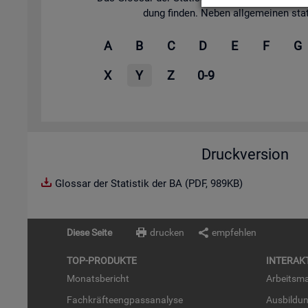
dung fin­den. Neben all­ge­mei­nen sta­tis
A
B
C
D
E
F
G
X
Y
Z
0-9
Druckversion
Glossar der Statistik der BA (PDF, 989KB)
Diese Seite
drucken
empfehlen
TOP-PRO­DUK­TE
IN­TER­AK­
Mo­nats­be­richt
Ar­beits­ma
Fach­kräf­te­eng­pass­ana­ly­se
Aus­bil­du