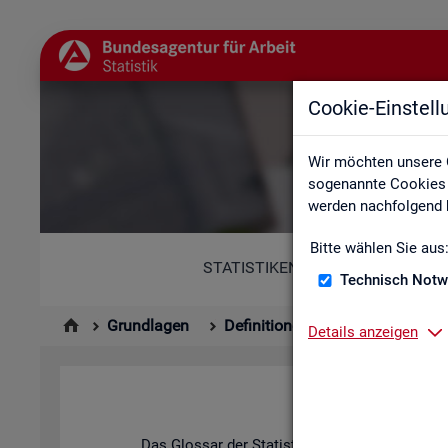
Cookie-Einstel
Wir möchten unsere 
sogenannte Cookies e
werden nachfolgend b
Bitte wählen Sie aus
STATISTIKEN
Technisch Notw
Grundlagen
Definitionen
Glossar
Details anzeigen
Das Glos­sar der Sta­tis­tik der BA ent­hält Er­läu­t