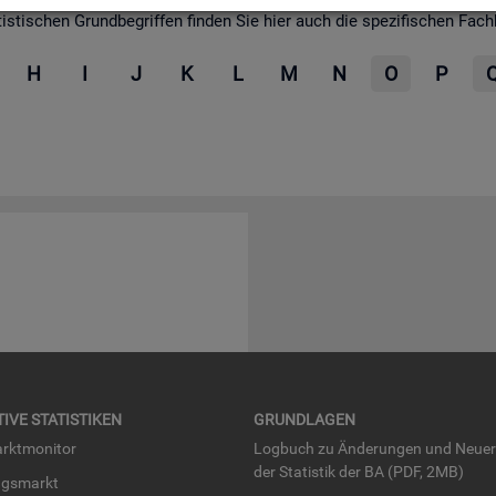
­ti­schen Grund­be­grif­fen fin­den Sie hier auch die spe­zi­fi­schen Fach­be­
H
I
J
K
L
M
N
O
P
TI­VE STA­TIS­TI­KEN
GRUND­LA­GEN
rkt­mo­ni­tor
Log­buch zu Än­de­run­gen und Neue­
der Sta­tis­tik der BA (PDF, 2MB)
ngs­markt