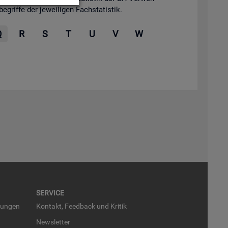
grif­fe der je­wei­li­gen Fach­sta­tis­tik.
Q
R
S
T
U
V
W
SER­VICE
run­gen
Kon­takt, Feed­back und Kri­tik
News­let­ter