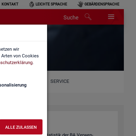
KONTAKT
LEICHTE SPRACHE
GEBÄRDENSPRACHE
Suche
etzen wir
e Arten von Cookies
schutzerklärung
.
SERVICE
sonalisierung
ALLE ZULASSEN
hie­de­nen Pro­duk­ten der Sta­tis­tik der BA Ver­wen­