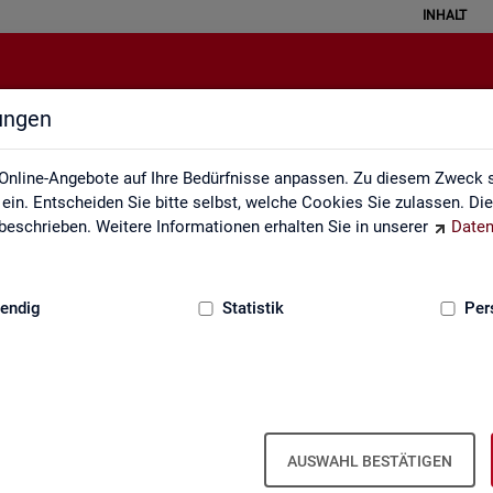
INHALT
lungen
Glossar
Online-Angebote auf Ihre Bedürfnisse anpassen. Zu diesem Zweck s
in. Entscheiden Sie bitte selbst, welche Cookies Sie zulassen. Di
eschrieben. Weitere Informationen erhalten Sie in unserer
Daten
:
GRUNDLAGEN
endig
Statistik
Per
Glos­sar
AUSWAHL BESTÄTIGEN
e­run­gen zu allen sta­tis­tisch re­le­van­ten Be­grif­fen, die in den ver­sc