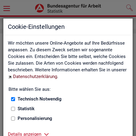
Grundlagen
Definitionen
Glossar
Cookie-Einstellungen
Glos­sar
Wir möchten unsere Online-Angebote auf Ihre Bedürfnisse
anpassen. Zu diesem Zweck setzen wir sogenannte
Cookies ein. Entscheiden Sie bitte selbst, welche Cookies
Das Glos­sar der Sta­tis­tik der BA ent­hält Er­läu­te­run­gen zu
Sie zulassen. Die Arten von Cookies werden nachfolgend
allen sta­tis­tisch re­le­van­ten Be­grif­fen, die in den ver­schie­de­
beschrieben. Weitere Informationen erhalten Sie in unserer
nen Pro­duk­ten der Sta­tis­tik der BA Ver­wen­dung fin­den.
Datenschutzerklärung
.
Neben all­ge­mei­nen sta­tis­ti­schen Grund­be­grif­fen fin­den Sie
hier auch die spe­zi­fi­schen Fach­be­grif­fe der je­wei­li­gen Fach­
Bitte wählen Sie aus:
sta­tis­tik.
Technisch Notwendig
A
B
C
D
E
F
G
H
Statistik
I
J
K
L
M
N
O
P
Personalisierung
Q
R
S
T
U
V
W
X
Details anzeigen