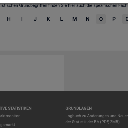
­ti­schen Grund­be­grif­fen fin­den Sie hier auch die spe­zi­fi­schen Fach­be­
H
I
J
K
L
M
N
O
P
TI­VE STA­TIS­TI­KEN
GRUND­LA­GEN
rkt­mo­ni­tor
Log­buch zu Än­de­run­gen und Neue­
der Sta­tis­tik der BA (PDF, 2MB)
ngs­markt