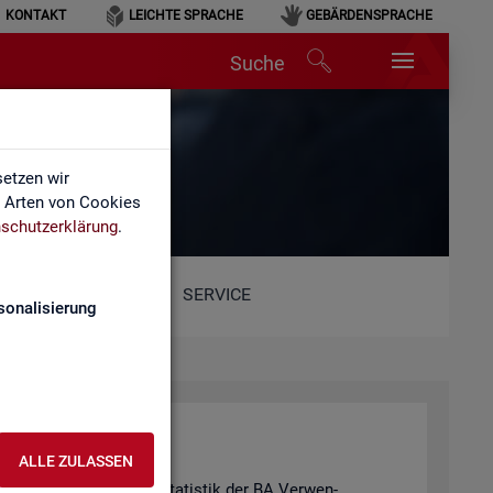
KONTAKT
LEICHTE SPRACHE
GEBÄRDENSPRACHE
Suche
etzen wir
e Arten von Cookies
schutzerklärung
.
SERVICE
sonalisierung
ALLE ZULASSEN
hie­de­nen Pro­duk­ten der Sta­tis­tik der BA Ver­wen­