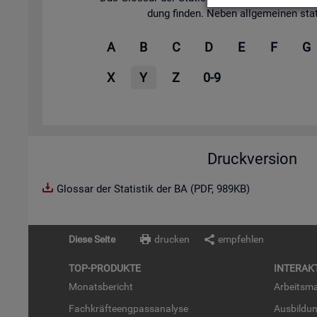
dung fin­den. Neben all­ge­mei­nen sta­tis
A
B
C
D
E
F
G
X
Y
Z
0-9
Druckversion
Glossar der Statistik der BA (PDF, 989KB)
Diese Seite
drucken
empfehlen
TOP-PRO­DUK­TE
IN­TER­AK­
Mo­nats­be­richt
Ar­beits­ma
Fach­kräf­te­eng­pass­ana­ly­se
Aus­bil­du