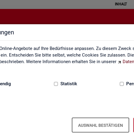
INHALT
lungen
Glossar
Online-Angebote auf Ihre Bedürfnisse anpassen. Zu diesem Zweck s
in. Entscheiden Sie bitte selbst, welche Cookies Sie zulassen. Di
eschrieben. Weitere Informationen erhalten Sie in unserer
Daten
:
GRUNDLAGEN
endig
Statistik
Per
Glos­sar
AUSWAHL BESTÄTIGEN
e­run­gen zu allen sta­tis­tisch re­le­van­ten Be­grif­fen, die in den ver­sc