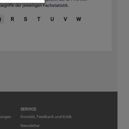
grif­fe der je­wei­li­gen Fach­sta­tis­tik.
Q
R
S
T
U
V
W
SER­VICE
run­gen
Kon­takt, Feed­back und Kri­tik
News­let­ter