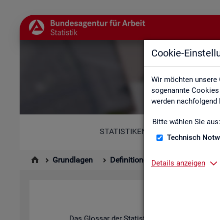
Cookie-Einstel
Wir möchten unsere 
sogenannte Cookies e
werden nachfolgend b
Bitte wählen Sie aus
STATISTIKEN
Technisch Notw
Grundlagen
Definitionen
Glossar
Details anzeigen
Das Glos­sar der Sta­tis­tik der BA ent­hält Er­läu­t