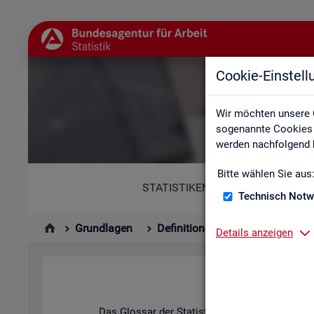
Cookie-Einstel
Wir möchten unsere 
sogenannte Cookies e
werden nachfolgend b
Bitte wählen Sie aus
STATISTIKEN
Technisch Notw
Grundlagen
Definitionen
Glossar
Details anzeigen
Das Glos­sar der Sta­tis­tik der BA ent­hält Er­läu­t