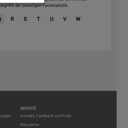
grif­fe der je­wei­li­gen Fach­sta­tis­tik.
Q
R
S
T
U
V
W
SER­VICE
run­gen
Kon­takt, Feed­back und Kri­tik
News­let­ter