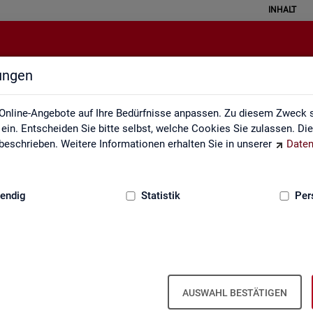
INHALT
lungen
Glossar
Online-Angebote auf Ihre Bedürfnisse anpassen. Zu diesem Zweck s
in. Entscheiden Sie bitte selbst, welche Cookies Sie zulassen. Di
eschrieben. Weitere Informationen erhalten Sie in unserer
Daten
:
GRUNDLAGEN
endig
Statistik
Per
Glos­sar
AUSWAHL BESTÄTIGEN
e­run­gen zu allen sta­tis­tisch re­le­van­ten Be­grif­fen, die in den ver­sc