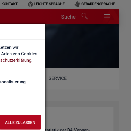
KONTAKT
LEICHTE SPRACHE
GEBÄRDENSPRACHE
Suche
etzen wir
e Arten von Cookies
schutzerklärung
.
SERVICE
sonalisierung
ALLE ZULASSEN
hie­de­nen Pro­duk­ten der Sta­tis­tik der BA Ver­wen­