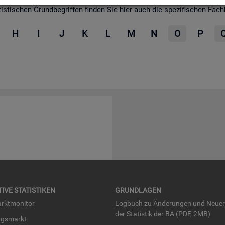
­ti­schen Grund­be­grif­fen fin­den Sie hier auch die spe­zi­fi­schen Fach­be­
H
I
J
K
L
M
N
O
P
TI­VE STA­TIS­TI­KEN
GRUND­LA­GEN
rkt­mo­ni­tor
Log­buch zu Än­de­run­gen und Neue­
der Sta­tis­tik der BA (PDF, 2MB)
ngs­markt