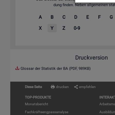
dung fin­den. Neben all­ge­mei­nen sta­tis
A
B
C
D
E
F
G
X
Y
Z
0-9
Druckversion
Glossar der Statistik der BA (PDF, 989KB)
Diese Seite
drucken
empfehlen
TOP-PRO­DUK­TE
IN­TER­AK­
Mo­nats­be­richt
Ar­beits­ma
Fach­kräf­te­eng­pass­ana­ly­se
Aus­bil­du