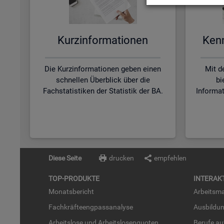
Kurz­in­for­ma­tio­nen
Kenn­
Die Kurzinformationen geben einen
Mit d
schnellen Überblick über die
bi
Fachstatistiken der Statistik der BA.
Informa
Diese Seite
drucken
empfehlen
TOP-PRO­DUK­TE
IN­TER­AK­
Mo­nats­be­richt
Ar­beits­ma
Fach­kräf­te­eng­pass­ana­ly­se
Aus­bil­du
Ar­beits­lo­se und Ar­beits­lo­sen­quo­ten
Be­ru­fe a