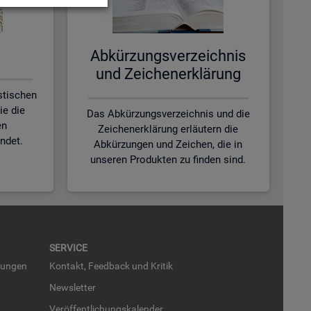
Ab­kür­zungs­ver­zeich­nis
und Zei­chen­er­klä­rung
istischen
ie die
Das Abkürzungsverzeichnis und die
en
Zeichenerklärung erläutern die
ndet.
Abkürzungen und Zeichen, die in
unseren Produkten zu finden sind.
SER­VICE
run­gen
Kon­takt, Feed­back und Kri­tik
News­let­ter
Ver­öf­fent­li­chungs­ka­len­der