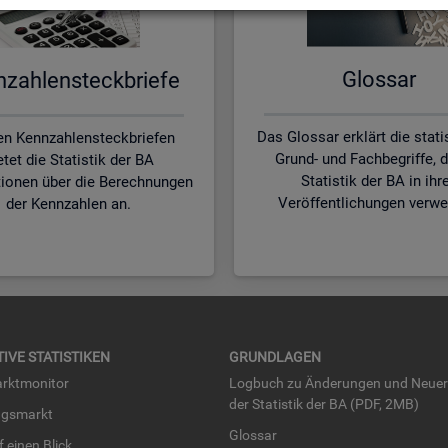
Glos­sar
zah­len­steck­brie­fe
Das Glossar erklärt die stat
en Kennzahlensteckbriefen
Grund- und Fachbegriffe, d
etet die Statistik der BA
Statistik der BA in ihr
tionen über die Berechnungen
Veröffentlichungen verwe
der Kennzahlen an.
TI­VE STA­TIS­TI­KEN
GRUND­LA­GEN
rkt­mo­ni­tor
Log­buch zu Än­de­run­gen und Neue­
der Sta­tis­tik der BA (PDF, 2MB)
ngs­markt
Glos­sar
uf einen Blick