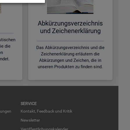
Ab­kür­zungs­ver­zeich­nis
und Zei­chen­er­klä­rung
istischen
ie die
Das Abkürzungsverzeichnis und die
en
Zeichenerklärung erläutern die
ndet.
Abkürzungen und Zeichen, die in
unseren Produkten zu finden sind.
SER­VICE
run­gen
Kon­takt, Feed­back und Kri­tik
News­let­ter
Ver­öf­fent­li­chungs­ka­len­der