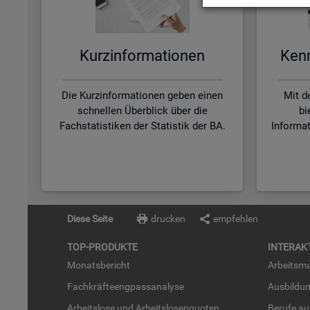
Kurz­in­for­ma­tio­nen
Kenn­
Die Kurzinformationen geben einen
Mit d
schnellen Überblick über die
bi
Fachstatistiken der Statistik der BA.
Informa
Diese Seite
drucken
empfehlen
TOP-PRO­DUK­TE
IN­TER­AK­
Mo­nats­be­richt
Ar­beits­ma
Fach­kräf­te­eng­pass­ana­ly­se
Aus­bil­du
Ar­beits­lo­se und Ar­beits­lo­sen­quo­ten
Be­ru­fe a