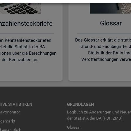
Glos­sar
zah­len­steck­brie­fe
Das Glossar erklärt die stat
en Kennzahlensteckbriefen
Grund- und Fachbegriffe, d
etet die Statistik der BA
Statistik der BA in ihr
tionen über die Berechnungen
Veröffentlichungen verwe
der Kennzahlen an.
TI­VE STA­TIS­TI­KEN
GRUND­LA­GEN
rkt­mo­ni­tor
Log­buch zu Än­de­run­gen und Neue­
der Sta­tis­tik der BA (PDF, 2MB)
ngs­markt
Glos­sar
uf einen Blick