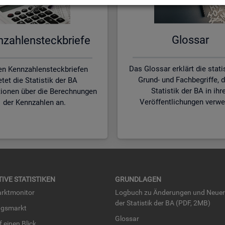
Glos­sar
zah­len­steck­brie­fe
Das Glossar erklärt die stat
en Kennzahlensteckbriefen
Grund- und Fachbegriffe, d
etet die Statistik der BA
Statistik der BA in ihr
tionen über die Berechnungen
Veröffentlichungen verwe
der Kennzahlen an.
TI­VE STA­TIS­TI­KEN
GRUND­LA­GEN
rkt­mo­ni­tor
Log­buch zu Än­de­run­gen und Neue­
der Sta­tis­tik der BA (PDF, 2MB)
ngs­markt
Glos­sar
uf einen Blick