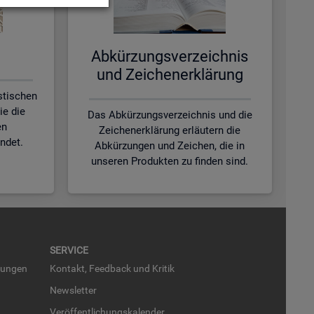
Ab­kür­zungs­ver­zeich­nis
und Zei­chen­er­klä­rung
istischen
ie die
Das Abkürzungsverzeichnis und die
en
Zeichenerklärung erläutern die
ndet.
Abkürzungen und Zeichen, die in
unseren Produkten zu finden sind.
SER­VICE
run­gen
Kon­takt, Feed­back und Kri­tik
News­let­ter
Ver­öf­fent­li­chungs­ka­len­der