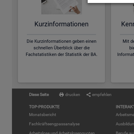
Kurz­in­for­ma­tio­nen
Kenn­
Die Kurzinformationen geben einen
Mit d
schnellen Überblick über die
bi
Fachstatistiken der Statistik der BA.
Informa
Diese Seite
drucken
empfehlen
TOP-PRO­DUK­TE
IN­TER­AK­
Mo­nats­be­richt
Ar­beits­ma
Fach­kräf­te­eng­pass­ana­ly­se
Aus­bil­du
Ar­beits­lo­se und Ar­beits­lo­sen­quo­ten
Be­ru­fe a