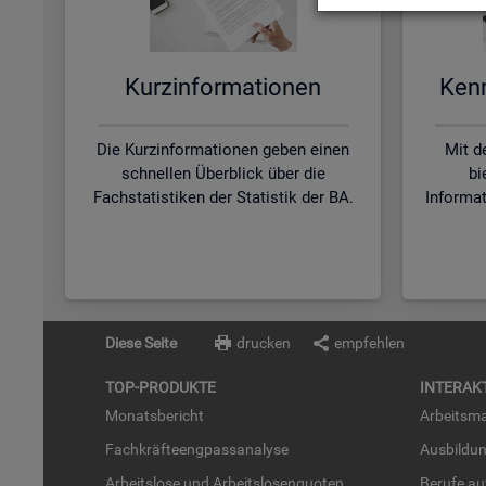
Kurz­in­for­ma­tio­nen
Kenn­
Die Kurzinformationen geben einen
Mit d
schnellen Überblick über die
bi
Fachstatistiken der Statistik der BA.
Informa
Diese Seite
drucken
empfehlen
TOP-PRO­DUK­TE
IN­TER­AK­
Mo­nats­be­richt
Ar­beits­ma
Fach­kräf­te­eng­pass­ana­ly­se
Aus­bil­du
Ar­beits­lo­se und Ar­beits­lo­sen­quo­ten
Be­ru­fe a