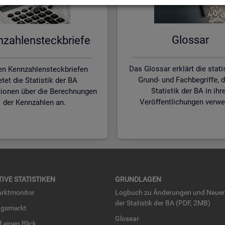
Glos­sar
zah­len­steck­brie­fe
Das Glossar erklärt die stat
en Kennzahlensteckbriefen
Grund- und Fachbegriffe, d
etet die Statistik der BA
Statistik der BA in ihr
tionen über die Berechnungen
Veröffentlichungen verwe
der Kennzahlen an.
TI­VE STA­TIS­TI­KEN
GRUND­LA­GEN
rkt­mo­ni­tor
Log­buch zu Än­de­run­gen und Neue­
der Sta­tis­tik der BA (PDF, 2MB)
ngs­markt
Glos­sar
uf einen Blick