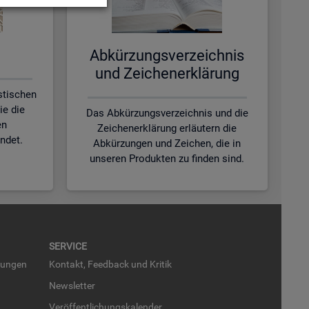
Ab­kür­zungs­ver­zeich­nis
und Zei­chen­er­klä­rung
istischen
ie die
Das Abkürzungsverzeichnis und die
en
Zeichenerklärung erläutern die
ndet.
Abkürzungen und Zeichen, die in
unseren Produkten zu finden sind.
SER­VICE
run­gen
Kon­takt, Feed­back und Kri­tik
News­let­ter
Ver­öf­fent­li­chungs­ka­len­der