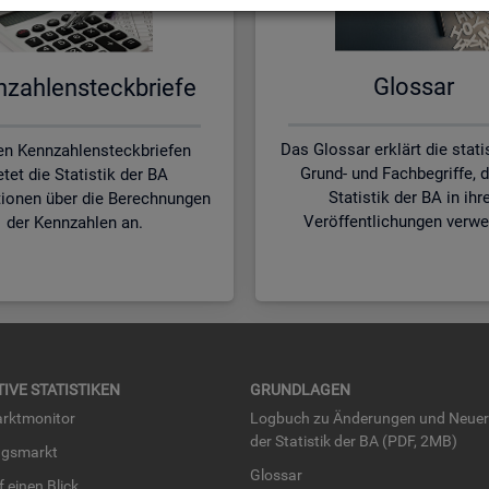
Glos­sar
zah­len­steck­brie­fe
Das Glossar erklärt die stat
en Kennzahlensteckbriefen
Grund- und Fachbegriffe, d
etet die Statistik der BA
Statistik der BA in ihr
tionen über die Berechnungen
Veröffentlichungen verwe
der Kennzahlen an.
TI­VE STA­TIS­TI­KEN
GRUND­LA­GEN
rkt­mo­ni­tor
Log­buch zu Än­de­run­gen und Neue­
der Sta­tis­tik der BA (PDF, 2MB)
ngs­markt
Glos­sar
uf einen Blick