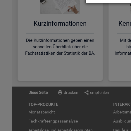
Kurz­in­for­ma­tio­nen
Kenn­
Die Kurzinformationen geben einen
Mit d
schnellen Überblick über die
bi
Fachstatistiken der Statistik der BA.
Informa
Diese Seite
drucken
empfehlen
TOP-PRO­DUK­TE
IN­TER­AK­
Mo­nats­be­richt
Ar­beits­ma
Fach­kräf­te­eng­pass­ana­ly­se
Aus­bil­du
Ar­beits­lo­se und Ar­beits­lo­sen­quo­ten
Be­ru­fe a