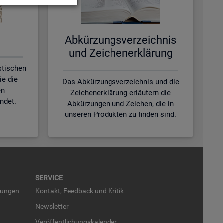
Ab­kür­zungs­ver­zeich­nis
und Zei­chen­er­klä­rung
istischen
ie die
Das Abkürzungsverzeichnis und die
en
Zeichenerklärung erläutern die
ndet.
Abkürzungen und Zeichen, die in
unseren Produkten zu finden sind.
SER­VICE
run­gen
Kon­takt, Feed­back und Kri­tik
News­let­ter
Ver­öf­fent­li­chungs­ka­len­der