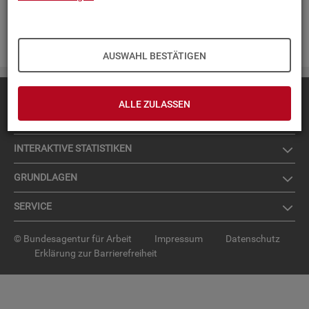
BA Ver­wen­dung fin­den. Die ein­zel­nen Be­grif­fe sind al­pha­be­
tisch sor­tiert und kön­nen über Le­se­zei­chen aus­ge­wählt wer­
den.
AUSWAHL BESTÄTIGEN
Diese Seite
empfehlen
ALLE ZULASSEN
TOP-PRO­DUK­TE
IN­TER­AK­TI­VE STA­TIS­TI­KEN
GRUND­LA­GEN
SER­VICE
© Bundesagentur für Arbeit
Impressum
Datenschutz
Erklärung zur Barrierefreiheit