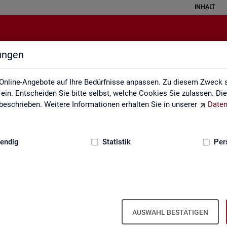
INHALT
lungen
zungsverzeichnis und Zeichenerk
Online-Angebote auf Ihre Bedürfnisse anpassen. Zu diesem Zweck s
in. Entscheiden Sie bitte selbst, welche Cookies Sie zulassen. Di
eschrieben. Weitere Informationen erhalten Sie in unserer
Daten
:
GRUNDLAGEN
endig
Statistik
Per
zeichnis und Zeichenerklärung
kür­zungs­ver­zeich­nis und Zei­chen­er­klä­
AUSWAHL BESTÄTIGEN
klä­run­gen ent­hal­ten alle sta­tis­tisch re­le­van­ten Ab­kür­zun­gen und Z