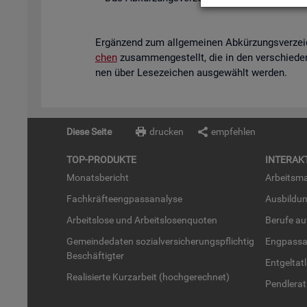
Er­gän­zend zum all­ge­mei­nen Ab­kür­zungs­ver­ze
chen
zu­sam­men­ge­stellt, die in den ver­schie­de­
nen über Le­se­zei­chen aus­ge­wählt wer­den.
Diese Seite
drucken
empfehlen
TOP-PRO­DUK­TE
IN­TER­AK­
Mo­nats­be­richt
Ar­beits­ma
Fach­kräf­te­eng­pass­ana­ly­se
Aus­bil­du
Ar­beits­lo­se und Ar­beits­lo­sen­quo­ten
Be­ru­fe a
Ge­mein­de­da­ten so­zi­al­ver­si­che­rungs­pflich­tig
Eng­pass­a
Be­schäf­tig­ter
Ent­gel­t­at
Rea­li­sier­te Kurz­ar­beit (hoch­ge­rech­net)
Pend­ler­at