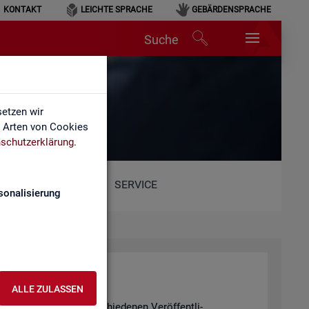
KONTAKT
LEICHTE SPRACHE
GEBÄRDENSPRACHE
Suche
lärung
etzen wir
e Arten von Cookies
schutzerklärung
.
SERVICE
sonalisierung
rung
ALLE ZULASSEN
ei­chen, die in den ver­schie­de­nen Ver­öf­fent­li­