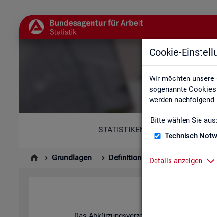
Cookie-Einstel
Abkür
Wir möchten unsere 
sogenannte Cookies e
werden nachfolgend b
Bitte wählen Sie aus
STATISTIKEN
Technisch Notw
Grundlagen
Definitionen
Abkürzungsver
Details anzeigen
Ab­
Das Ab­kür­zungs­ver­zeich­nis und die Zei­chen­er­