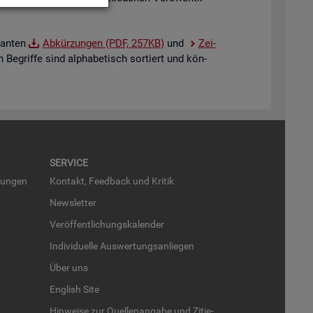
van­ten
Ab­kür­zun­gen (PDF, 257KB)
und
Zei­
 Be­grif­fe sind al­pha­be­tisch sor­tiert und kön­
SER­VICE
run­gen
Kon­takt, Feed­back und Kri­tik
News­let­ter
Ver­öf­fent­li­chungs­ka­len­der
In­di­vi­du­el­le Aus­wer­tungs­an­lie­gen
Über uns
English Site
Hin­wei­se zur Quel­len­an­ga­be und Zi­tie­