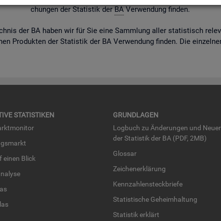
chun­gen der Sta­tis­tik der
BA
Ver­wen­dung fin­den.
ich­nis der BA haben wir für Sie eine Samm­lung aller sta­tis­tisch re­le­
nen Pro­duk­ten der Sta­tis­tik der BA Ver­wen­dung fin­den. Die ein­zel­nen
TI­VE STA­TIS­TI­KEN
GRUND­LA­GEN
rkt­mo­ni­tor
Log­buch zu Än­de­run­gen und Neue­
der Sta­tis­tik der BA (PDF, 2MB)
ngs­markt
Glos­sar
uf einen Blick
Zei­chen­er­klä­rung
na­ly­se
Kenn­zah­len­steck­brie­fe
­las
Sta­tis­ti­sche Ge­heim­hal­tung
­las
Sta­tis­tik er­klärt