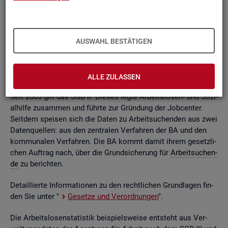
ßend auf­be­rei­tet. Die mo­nat­li­chen Ein­zel­in­for­ma­tio­nen flie­
ßen dabei in so ge­nann­te sta­tis­ti­sche Kon­ten. Auf deren
Grund­la­ge kön­nen Be­stän­de, Zu- und Ab­gän­ge,
Dau­ern
, Leis­
tungs­hö­hen und viele an­de­re sta­tis­ti­sche Mess­grö­ßen er­mit­
AUSWAHL BESTÄTIGEN
telt wer­den. Die Werte lie­gen re­gio­nal tief ge­glie­dert und
nach viel­fäl­ti­gen so­zio­de­mo­gra­fi­schen und er­werbs­bio­gra­fi­
schen Merk­ma­len vor.
ALLE ZULASSEN
Seit 2005 gilt das SGB II. Die­ses legte Ar­beits­lo­sen- und So­zi­
al­hil­fe zu­sam­men und führ­te zur Grün­dung der Job­cen­ter.
Seit­dem spei­sen sich die Daten zu Ar­beit­su­chen­den aus zwei
Da­ten­quel­len: aus den zen­tra­len Ver­fah­ren der BA und den
kom­mu­na­len Ver­fah­ren. Die BA kommt damit ihrem ge­setz­li­
chen Auf­trag nach, über die Grund­si­che­rung für
Ar­beit­su­chen­
de
zu be­rich­ten.
De­tail­lier­te In­for­ma­tio­nen zu den recht­li­chen Grund­la­gen fin­
den Sie unter "
Ge­set­ze und Ver­ord­nun­gen
".
Die Ar­beits­lo­sen­sta­tis­tik bei­spiels­wei­se ent­steht aus Ver­