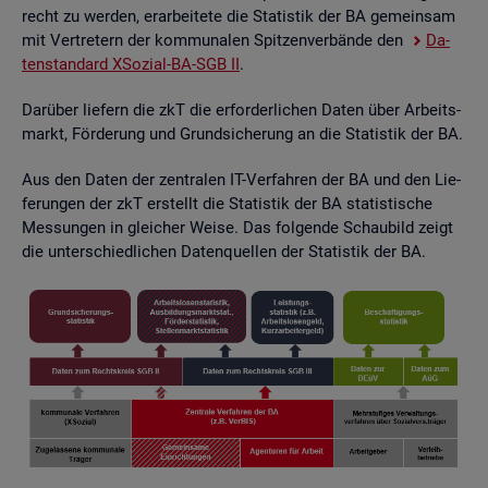
recht zu wer­den, er­ar­bei­te­te die Sta­tis­tik der BA ge­mein­sam
mit Ver­tre­tern der kom­mu­na­len Spit­zen­ver­bän­de den
Da­
ten­stan­dard XSo­zi­al-BA-SGB II
.
Dar­über lie­fern die zkT die er­for­der­li­chen Daten über Ar­beits­
markt, För­de­rung und Grund­si­che­rung an die Sta­tis­tik der BA.
Aus den Daten der zen­tra­len IT-Ver­fah­ren der BA und den Lie­
fe­run­gen der zkT er­stellt die Sta­tis­tik der BA sta­tis­ti­sche
Mes­sun­gen in glei­cher Weise. Das fol­gen­de Schau­bild zeigt
die un­ter­schied­li­chen Da­ten­quel­len der Sta­tis­tik der BA.