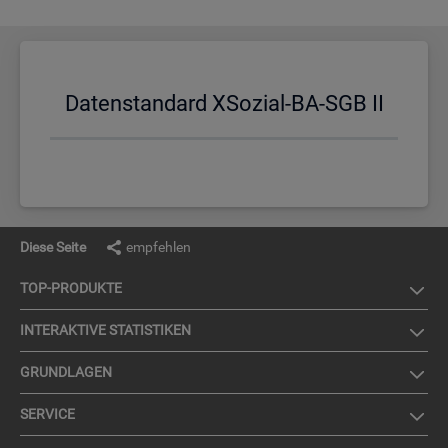
Da­ten­stan­dard XSo­zi­al-BA-SGB II
Diese Seite
empfehlen
TOP-PRO­DUK­TE
IN­TER­AK­TI­VE STA­TIS­TI­KEN
GRUND­LA­GEN
SER­VICE