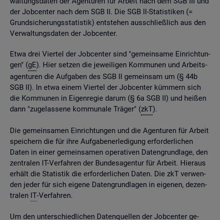
wal­tungs­da­ten der Agen­tu­ren für Ar­beit nach dem SGB III und
der Job­cen­ter nach dem SGB II. Die SGB II-Sta­tis­ti­ken (=
Grund­si­che­rungs­sta­tis­tik) ent­ste­hen aus­schlie­ß­lich aus den
Ver­wal­tungs­da­ten der Job­cen­ter.
Etwa drei Vier­tel der Job­cen­ter sind "ge­mein­sa­me Ein­rich­tun­
gen" (
gE
). Hier set­zen die je­wei­li­gen Kom­mu­nen und Ar­beits­
agen­tu­ren die Auf­ga­ben des SGB II ge­mein­sam um (§ 44b
SGB II). In etwa einem Vier­tel der Job­cen­ter küm­mern sich
die Kom­mu­nen in Ei­gen­re­gie darum (§ 6a SGB II) und hei­ßen
dann "zu­ge­las­se­ne kom­mu­na­le Trä­ger" (
zkT
).
Die ge­mein­sa­men Ein­rich­tun­gen und die Agen­tu­ren für Ar­beit
spei­chern die für ihre Auf­ga­ben­er­le­di­gung er­for­der­li­chen
Daten in einer ge­mein­sa­men ope­ra­ti­ven Da­ten­grund­la­ge, den
zen­tra­len IT-Ver­fah­ren der Bun­des­agen­tur für Ar­beit. Hier­aus
er­hält die Sta­tis­tik die er­for­der­li­chen Daten. Die zkT ver­wen­
den jeder für sich ei­ge­ne Da­ten­grund­la­gen in ei­ge­nen, de­zen­
tra­len
IT
-Ver­fah­ren.
Um den un­ter­schied­li­chen Da­ten­quel­len der Job­cen­ter ge­