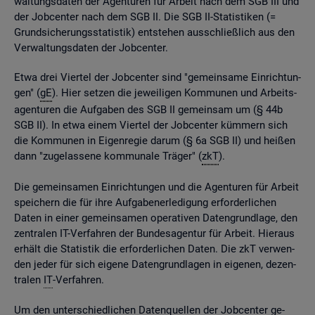
wal­tungs­da­ten der Agen­tu­ren für Ar­beit nach dem SGB III und
der Job­cen­ter nach dem SGB II. Die SGB II-Sta­tis­ti­ken (=
Grund­si­che­rungs­sta­tis­tik) ent­ste­hen aus­schlie­ß­lich aus den
Ver­wal­tungs­da­ten der Job­cen­ter.
Etwa drei Vier­tel der Job­cen­ter sind "ge­mein­sa­me Ein­rich­tun­
gen" (
gE
). Hier set­zen die je­wei­li­gen Kom­mu­nen und Ar­beits­
agen­tu­ren die Auf­ga­ben des SGB II ge­mein­sam um (§ 44b
SGB II). In etwa einem Vier­tel der Job­cen­ter küm­mern sich
die Kom­mu­nen in Ei­gen­re­gie darum (§ 6a SGB II) und hei­ßen
dann "zu­ge­las­se­ne kom­mu­na­le Trä­ger" (
zkT
).
Die ge­mein­sa­men Ein­rich­tun­gen und die Agen­tu­ren für Ar­beit
spei­chern die für ihre Auf­ga­ben­er­le­di­gung er­for­der­li­chen
Daten in einer ge­mein­sa­men ope­ra­ti­ven Da­ten­grund­la­ge, den
zen­tra­len IT-Ver­fah­ren der Bun­des­agen­tur für Ar­beit. Hier­aus
er­hält die Sta­tis­tik die er­for­der­li­chen Daten. Die zkT ver­wen­
den jeder für sich ei­ge­ne Da­ten­grund­la­gen in ei­ge­nen, de­zen­
tra­len
IT
-Ver­fah­ren.
Um den un­ter­schied­li­chen Da­ten­quel­len der Job­cen­ter ge­