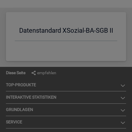
Da­ten­stan­dard XSo­zi­al-BA-SGB II
Diese Seite
empfehlen
TOP-PRO­DUK­TE
IN­TER­AK­TI­VE STA­TIS­TI­KEN
GRUND­LA­GEN
SER­VICE