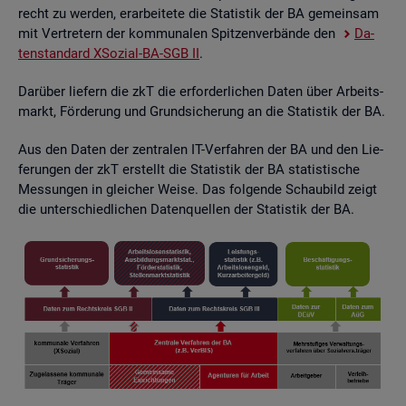
recht zu wer­den, er­ar­bei­te­te die Sta­tis­tik der BA ge­mein­sam
mit Ver­tre­tern der kom­mu­na­len Spit­zen­ver­bän­de den
Da­
ten­stan­dard XSo­zi­al-BA-SGB II
.
Dar­über lie­fern die zkT die er­for­der­li­chen Daten über Ar­beits­
markt, För­de­rung und Grund­si­che­rung an die Sta­tis­tik der BA.
Aus den Daten der zen­tra­len IT-Ver­fah­ren der BA und den Lie­
fe­run­gen der zkT er­stellt die Sta­tis­tik der BA sta­tis­ti­sche
Mes­sun­gen in glei­cher Weise. Das fol­gen­de Schau­bild zeigt
die un­ter­schied­li­chen Da­ten­quel­len der Sta­tis­tik der BA.