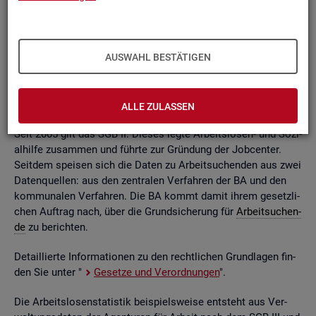
ßend auf­be­rei­tet. Die mo­nat­li­chen Ein­zel­in­for­ma­tio­nen flie­
ßen dabei in so ge­nann­te sta­tis­ti­sche Kon­ten. Auf deren
Grund­la­ge kön­nen Be­stän­de, Zu- und Ab­gän­ge,
Dau­ern
, Leis­
tungs­hö­hen und viele an­de­re sta­tis­ti­sche Mess­grö­ßen er­mit­
AUSWAHL BESTÄTIGEN
telt wer­den. Die Werte lie­gen re­gio­nal tief ge­glie­dert und
nach viel­fäl­ti­gen so­zio­de­mo­gra­fi­schen und er­werbs­bio­gra­fi­
schen Merk­ma­len vor.
ALLE ZULASSEN
Seit 2005 gilt das SGB II. Die­ses legte Ar­beits­lo­sen- und So­zi­
al­hil­fe zu­sam­men und führ­te zur Grün­dung der Job­cen­ter.
Seit­dem spei­sen sich die Daten zu Ar­beit­su­chen­den aus zwei
Da­ten­quel­len: aus den zen­tra­len Ver­fah­ren der BA und den
kom­mu­na­len Ver­fah­ren. Die BA kommt damit ihrem ge­setz­li­
chen Auf­trag nach, über die Grund­si­che­rung für
Ar­beit­su­chen­
de
zu be­rich­ten.
De­tail­lier­te In­for­ma­tio­nen zu den recht­li­chen Grund­la­gen fin­
den Sie unter "
Ge­set­ze und Ver­ord­nun­gen
".
Die Ar­beits­lo­sen­sta­tis­tik bei­spiels­wei­se ent­steht aus Ver­