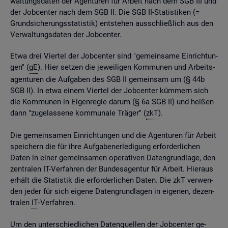
wal­tungs­da­ten der Agen­tu­ren für Ar­beit nach dem SGB III und
der Job­cen­ter nach dem SGB II. Die SGB II-Sta­tis­ti­ken (=
Grund­si­che­rungs­sta­tis­tik) ent­ste­hen aus­schlie­ß­lich aus den
Ver­wal­tungs­da­ten der Job­cen­ter.
Etwa drei Vier­tel der Job­cen­ter sind "ge­mein­sa­me Ein­rich­tun­
gen" (
gE
). Hier set­zen die je­wei­li­gen Kom­mu­nen und Ar­beits­
agen­tu­ren die Auf­ga­ben des SGB II ge­mein­sam um (§ 44b
SGB II). In etwa einem Vier­tel der Job­cen­ter küm­mern sich
die Kom­mu­nen in Ei­gen­re­gie darum (§ 6a SGB II) und hei­ßen
dann "zu­ge­las­se­ne kom­mu­na­le Trä­ger" (
zkT
).
Die ge­mein­sa­men Ein­rich­tun­gen und die Agen­tu­ren für Ar­beit
spei­chern die für ihre Auf­ga­ben­er­le­di­gung er­for­der­li­chen
Daten in einer ge­mein­sa­men ope­ra­ti­ven Da­ten­grund­la­ge, den
zen­tra­len IT-Ver­fah­ren der Bun­des­agen­tur für Ar­beit. Hier­aus
er­hält die Sta­tis­tik die er­for­der­li­chen Daten. Die zkT ver­wen­
den jeder für sich ei­ge­ne Da­ten­grund­la­gen in ei­ge­nen, de­zen­
tra­len
IT
-Ver­fah­ren.
Um den un­ter­schied­li­chen Da­ten­quel­len der Job­cen­ter ge­