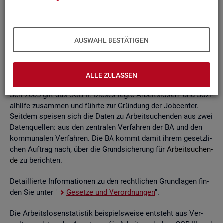
ßend auf­be­rei­tet. Die mo­nat­li­chen Ein­zel­in­for­ma­tio­nen flie­
ßen dabei in so ge­nann­te sta­tis­ti­sche Kon­ten. Auf deren
Grund­la­ge kön­nen Be­stän­de, Zu- und Ab­gän­ge,
Dau­ern
, Leis­
tungs­hö­hen und viele an­de­re sta­tis­ti­sche Mess­grö­ßen er­mit­
AUSWAHL BESTÄTIGEN
telt wer­den. Die Werte lie­gen re­gio­nal tief ge­glie­dert und
nach viel­fäl­ti­gen so­zio­de­mo­gra­fi­schen und er­werbs­bio­gra­fi­
schen Merk­ma­len vor.
ALLE ZULASSEN
Seit 2005 gilt das SGB II. Die­ses legte Ar­beits­lo­sen- und So­zi­
al­hil­fe zu­sam­men und führ­te zur Grün­dung der Job­cen­ter.
Seit­dem spei­sen sich die Daten zu Ar­beit­su­chen­den aus zwei
Da­ten­quel­len: aus den zen­tra­len Ver­fah­ren der BA und den
kom­mu­na­len Ver­fah­ren. Die BA kommt damit ihrem ge­setz­li­
chen Auf­trag nach, über die Grund­si­che­rung für
Ar­beit­su­chen­
de
zu be­rich­ten.
De­tail­lier­te In­for­ma­tio­nen zu den recht­li­chen Grund­la­gen fin­
den Sie unter "
Ge­set­ze und Ver­ord­nun­gen
".
Die Ar­beits­lo­sen­sta­tis­tik bei­spiels­wei­se ent­steht aus Ver­