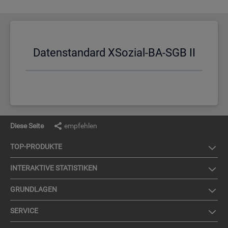
Da­ten­stan­dard XSo­zi­al-BA-SGB II
Diese Seite
empfehlen
TOP-PRO­DUK­TE
IN­TER­AK­TI­VE STA­TIS­TI­KEN
GRUND­LA­GEN
SER­VICE