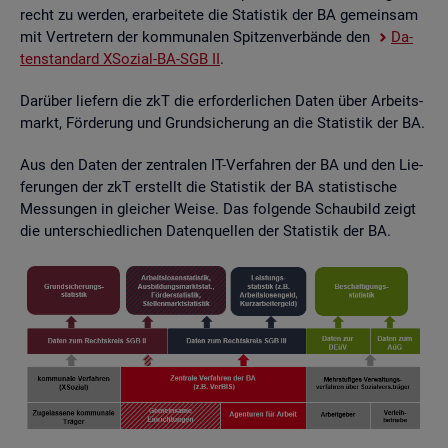
recht zu wer­den, er­ar­bei­te­te die Sta­tis­tik der BA ge­mein­sam
mit Ver­tre­tern der kom­mu­na­len Spit­zen­ver­bän­de den
Da­
ten­stan­dard XSo­zi­al-BA-SGB II
.
Dar­über lie­fern die zkT die er­for­der­li­chen Daten über Ar­beits­
markt, För­de­rung und Grund­si­che­rung an die Sta­tis­tik der BA.
Aus den Daten der zen­tra­len IT-Ver­fah­ren der BA und den Lie­
fe­run­gen der zkT er­stellt die Sta­tis­tik der BA sta­tis­ti­sche
Mes­sun­gen in glei­cher Weise. Das fol­gen­de Schau­bild zeigt
die un­ter­schied­li­chen Da­ten­quel­len der Sta­tis­tik der BA.