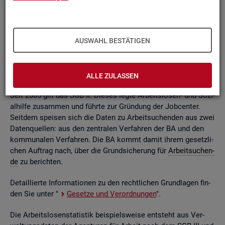
ßend auf­be­rei­tet. Die mo­nat­li­chen Ein­zel­in­for­ma­tio­nen flie­
ßen dabei in so ge­nann­te sta­tis­ti­sche Kon­ten. Auf deren
Grund­la­ge kön­nen Be­stän­de, Zu- und Ab­gän­ge,
Dau­ern
, Leis­
tungs­hö­hen und viele an­de­re sta­tis­ti­sche Mess­grö­ßen er­mit­
AUSWAHL BESTÄTIGEN
telt wer­den. Die Werte lie­gen re­gio­nal tief ge­glie­dert und
nach viel­fäl­ti­gen so­zio­de­mo­gra­fi­schen und er­werbs­bio­gra­fi­
schen Merk­ma­len vor.
ALLE ZULASSEN
Seit 2005 gilt das SGB II. Die­ses legte Ar­beits­lo­sen- und So­zi­
al­hil­fe zu­sam­men und führ­te zur Grün­dung der Job­cen­ter.
Seit­dem spei­sen sich die Daten zu Ar­beit­su­chen­den aus zwei
Da­ten­quel­len: aus den zen­tra­len Ver­fah­ren der BA und den
kom­mu­na­len Ver­fah­ren. Die BA kommt damit ihrem ge­setz­li­
chen Auf­trag nach, über die Grund­si­che­rung für
Ar­beit­su­chen­
de
zu be­rich­ten.
De­tail­lier­te In­for­ma­tio­nen zu den recht­li­chen Grund­la­gen fin­
den Sie unter "
Ge­set­ze und Ver­ord­nun­gen
".
Die Ar­beits­lo­sen­sta­tis­tik bei­spiels­wei­se ent­steht aus Ver­