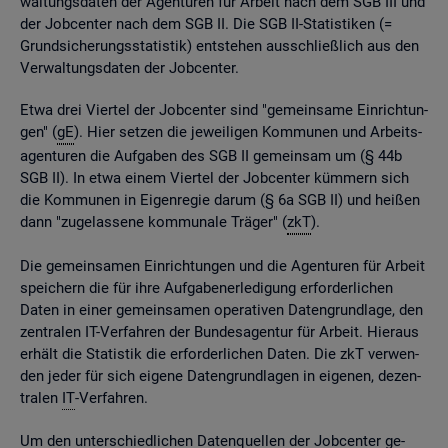
wal­tungs­da­ten der Agen­tu­ren für Ar­beit nach dem SGB III und
der Job­cen­ter nach dem SGB II. Die SGB II-Sta­tis­ti­ken (=
Grund­si­che­rungs­sta­tis­tik) ent­ste­hen aus­schlie­ß­lich aus den
Ver­wal­tungs­da­ten der Job­cen­ter.
Etwa drei Vier­tel der Job­cen­ter sind "ge­mein­sa­me Ein­rich­tun­
gen" (
gE
). Hier set­zen die je­wei­li­gen Kom­mu­nen und Ar­beits­
agen­tu­ren die Auf­ga­ben des SGB II ge­mein­sam um (§ 44b
SGB II). In etwa einem Vier­tel der Job­cen­ter küm­mern sich
die Kom­mu­nen in Ei­gen­re­gie darum (§ 6a SGB II) und hei­ßen
dann "zu­ge­las­se­ne kom­mu­na­le Trä­ger" (
zkT
).
Die ge­mein­sa­men Ein­rich­tun­gen und die Agen­tu­ren für Ar­beit
spei­chern die für ihre Auf­ga­ben­er­le­di­gung er­for­der­li­chen
Daten in einer ge­mein­sa­men ope­ra­ti­ven Da­ten­grund­la­ge, den
zen­tra­len IT-Ver­fah­ren der Bun­des­agen­tur für Ar­beit. Hier­aus
er­hält die Sta­tis­tik die er­for­der­li­chen Daten. Die zkT ver­wen­
den jeder für sich ei­ge­ne Da­ten­grund­la­gen in ei­ge­nen, de­zen­
tra­len
IT
-Ver­fah­ren.
Um den un­ter­schied­li­chen Da­ten­quel­len der Job­cen­ter ge­