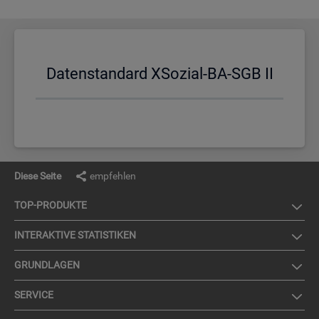
Da­ten­stan­dard XSo­zi­al-BA-SGB II
Diese Seite
empfehlen
TOP-PRO­DUK­TE
IN­TER­AK­TI­VE STA­TIS­TI­KEN
GRUND­LA­GEN
SER­VICE