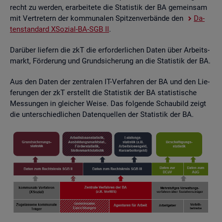
recht zu wer­den, er­ar­bei­te­te die Sta­tis­tik der BA ge­mein­sam
mit Ver­tre­tern der kom­mu­na­len Spit­zen­ver­bän­de den
Da­
ten­stan­dard XSo­zi­al-BA-SGB II
.
Dar­über lie­fern die zkT die er­for­der­li­chen Daten über Ar­beits­
markt, För­de­rung und Grund­si­che­rung an die Sta­tis­tik der BA.
Aus den Daten der zen­tra­len IT-Ver­fah­ren der BA und den Lie­
fe­run­gen der zkT er­stellt die Sta­tis­tik der BA sta­tis­ti­sche
Mes­sun­gen in glei­cher Weise. Das fol­gen­de Schau­bild zeigt
die un­ter­schied­li­chen Da­ten­quel­len der Sta­tis­tik der BA.