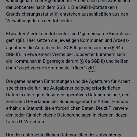
wal­tungs­da­ten der Agen­tu­ren für Ar­beit nach dem SGB III und
der Job­cen­ter nach dem SGB II. Die SGB II-Sta­tis­ti­ken (=
Grund­si­che­rungs­sta­tis­tik) ent­ste­hen aus­schlie­ß­lich aus den
Ver­wal­tungs­da­ten der Job­cen­ter.
Etwa drei Vier­tel der Job­cen­ter sind "ge­mein­sa­me Ein­rich­tun­
gen" (
gE
). Hier set­zen die je­wei­li­gen Kom­mu­nen und Ar­beits­
agen­tu­ren die Auf­ga­ben des SGB II ge­mein­sam um (§ 44b
SGB II). In etwa einem Vier­tel der Job­cen­ter küm­mern sich
die Kom­mu­nen in Ei­gen­re­gie darum (§ 6a SGB II) und hei­ßen
dann "zu­ge­las­se­ne kom­mu­na­le Trä­ger" (
zkT
).
Die ge­mein­sa­men Ein­rich­tun­gen und die Agen­tu­ren für Ar­beit
spei­chern die für ihre Auf­ga­ben­er­le­di­gung er­for­der­li­chen
Daten in einer ge­mein­sa­men ope­ra­ti­ven Da­ten­grund­la­ge, den
zen­tra­len IT-Ver­fah­ren der Bun­des­agen­tur für Ar­beit. Hier­aus
er­hält die Sta­tis­tik die er­for­der­li­chen Daten. Die zkT ver­wen­
den jeder für sich ei­ge­ne Da­ten­grund­la­gen in ei­ge­nen, de­zen­
tra­len
IT
-Ver­fah­ren.
Um den un­ter­schied­li­chen Da­ten­quel­len der Job­cen­ter ge­