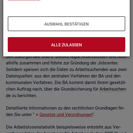
ßend auf­be­rei­tet. Die mo­nat­li­chen Ein­zel­in­for­ma­tio­nen flie­
ßen dabei in so ge­nann­te sta­tis­ti­sche Kon­ten. Auf deren
Grund­la­ge kön­nen Be­stän­de, Zu- und Ab­gän­ge,
Dau­ern
, Leis­
tungs­hö­hen und viele an­de­re sta­tis­ti­sche Mess­grö­ßen er­mit­
AUSWAHL BESTÄTIGEN
telt wer­den. Die Werte lie­gen re­gio­nal tief ge­glie­dert und
nach viel­fäl­ti­gen so­zio­de­mo­gra­fi­schen und er­werbs­bio­gra­fi­
schen Merk­ma­len vor.
ALLE ZULASSEN
Seit 2005 gilt das SGB II. Die­ses legte Ar­beits­lo­sen- und So­zi­
al­hil­fe zu­sam­men und führ­te zur Grün­dung der Job­cen­ter.
Seit­dem spei­sen sich die Daten zu Ar­beit­su­chen­den aus zwei
Da­ten­quel­len: aus den zen­tra­len Ver­fah­ren der BA und den
kom­mu­na­len Ver­fah­ren. Die BA kommt damit ihrem ge­setz­li­
chen Auf­trag nach, über die Grund­si­che­rung für
Ar­beit­su­chen­
de
zu be­rich­ten.
De­tail­lier­te In­for­ma­tio­nen zu den recht­li­chen Grund­la­gen fin­
den Sie unter "
Ge­set­ze und Ver­ord­nun­gen
".
Die Ar­beits­lo­sen­sta­tis­tik bei­spiels­wei­se ent­steht aus Ver­