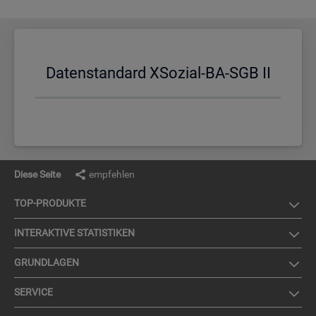
Da­ten­stan­dard XSo­zi­al-BA-SGB II
Diese Seite
empfehlen
TOP-PRO­DUK­TE
IN­TER­AK­TI­VE STA­TIS­TI­KEN
GRUND­LA­GEN
SER­VICE