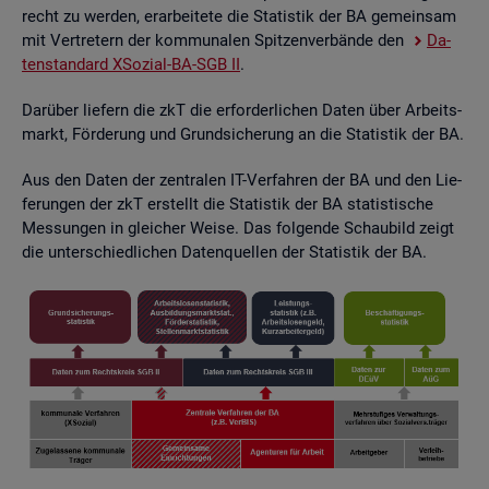
recht zu wer­den, er­ar­bei­te­te die Sta­tis­tik der BA ge­mein­sam
mit Ver­tre­tern der kom­mu­na­len Spit­zen­ver­bän­de den
Da­
ten­stan­dard XSo­zi­al-BA-SGB II
.
Dar­über lie­fern die zkT die er­for­der­li­chen Daten über Ar­beits­
markt, För­de­rung und Grund­si­che­rung an die Sta­tis­tik der BA.
Aus den Daten der zen­tra­len IT-Ver­fah­ren der BA und den Lie­
fe­run­gen der zkT er­stellt die Sta­tis­tik der BA sta­tis­ti­sche
Mes­sun­gen in glei­cher Weise. Das fol­gen­de Schau­bild zeigt
die un­ter­schied­li­chen Da­ten­quel­len der Sta­tis­tik der BA.