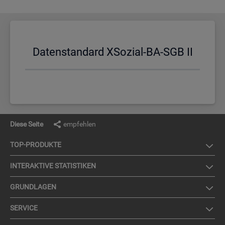
Da­ten­stan­dard XSo­zi­al-BA-SGB II
Diese Seite
empfehlen
TOP-PRO­DUK­TE
IN­TER­AK­TI­VE STA­TIS­TI­KEN
GRUND­LA­GEN
SER­VICE