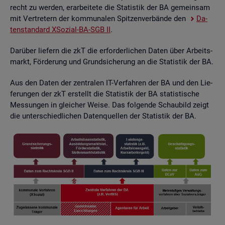
recht zu wer­den, er­ar­bei­te­te die Sta­tis­tik der BA ge­mein­sam
mit Ver­tre­tern der kom­mu­na­len Spit­zen­ver­bän­de den
Da­
ten­stan­dard XSo­zi­al-BA-SGB II
.
Dar­über lie­fern die zkT die er­for­der­li­chen Daten über Ar­beits­
markt, För­de­rung und Grund­si­che­rung an die Sta­tis­tik der BA.
Aus den Daten der zen­tra­len IT-Ver­fah­ren der BA und den Lie­
fe­run­gen der zkT er­stellt die Sta­tis­tik der BA sta­tis­ti­sche
Mes­sun­gen in glei­cher Weise. Das fol­gen­de Schau­bild zeigt
die un­ter­schied­li­chen Da­ten­quel­len der Sta­tis­tik der BA.