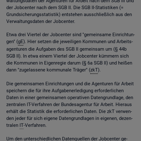
wal­tungs­da­ten der Agen­tu­ren für Ar­beit nach dem SGB III und
der Job­cen­ter nach dem SGB II. Die SGB II-Sta­tis­ti­ken (=
Grund­si­che­rungs­sta­tis­tik) ent­ste­hen aus­schlie­ß­lich aus den
Ver­wal­tungs­da­ten der Job­cen­ter.
Etwa drei Vier­tel der Job­cen­ter sind "ge­mein­sa­me Ein­rich­tun­
gen" (
gE
). Hier set­zen die je­wei­li­gen Kom­mu­nen und Ar­beits­
agen­tu­ren die Auf­ga­ben des SGB II ge­mein­sam um (§ 44b
SGB II). In etwa einem Vier­tel der Job­cen­ter küm­mern sich
die Kom­mu­nen in Ei­gen­re­gie darum (§ 6a SGB II) und hei­ßen
dann "zu­ge­las­se­ne kom­mu­na­le Trä­ger" (
zkT
).
Die ge­mein­sa­men Ein­rich­tun­gen und die Agen­tu­ren für Ar­beit
spei­chern die für ihre Auf­ga­ben­er­le­di­gung er­for­der­li­chen
Daten in einer ge­mein­sa­men ope­ra­ti­ven Da­ten­grund­la­ge, den
zen­tra­len IT-Ver­fah­ren der Bun­des­agen­tur für Ar­beit. Hier­aus
er­hält die Sta­tis­tik die er­for­der­li­chen Daten. Die zkT ver­wen­
den jeder für sich ei­ge­ne Da­ten­grund­la­gen in ei­ge­nen, de­zen­
tra­len
IT
-Ver­fah­ren.
Um den un­ter­schied­li­chen Da­ten­quel­len der Job­cen­ter ge­