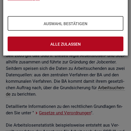
ßend auf­be­rei­tet. Die mo­nat­li­chen Ein­zel­in­for­ma­tio­nen flie­
ßen dabei in so ge­nann­te sta­tis­ti­sche Kon­ten. Auf deren
Grund­la­ge kön­nen Be­stän­de, Zu- und Ab­gän­ge,
Dau­ern
, Leis­
tungs­hö­hen und viele an­de­re sta­tis­ti­sche Mess­grö­ßen er­mit­
AUSWAHL BESTÄTIGEN
telt wer­den. Die Werte lie­gen re­gio­nal tief ge­glie­dert und
nach viel­fäl­ti­gen so­zio­de­mo­gra­fi­schen und er­werbs­bio­gra­fi­
schen Merk­ma­len vor.
ALLE ZULASSEN
Seit 2005 gilt das SGB II. Die­ses legte Ar­beits­lo­sen- und So­zi­
al­hil­fe zu­sam­men und führ­te zur Grün­dung der Job­cen­ter.
Seit­dem spei­sen sich die Daten zu Ar­beit­su­chen­den aus zwei
Da­ten­quel­len: aus den zen­tra­len Ver­fah­ren der BA und den
kom­mu­na­len Ver­fah­ren. Die BA kommt damit ihrem ge­setz­li­
chen Auf­trag nach, über die Grund­si­che­rung für
Ar­beit­su­chen­
de
zu be­rich­ten.
De­tail­lier­te In­for­ma­tio­nen zu den recht­li­chen Grund­la­gen fin­
den Sie unter "
Ge­set­ze und Ver­ord­nun­gen
".
Die Ar­beits­lo­sen­sta­tis­tik bei­spiels­wei­se ent­steht aus Ver­