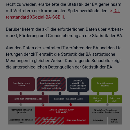
recht zu wer­den, er­ar­bei­te­te die Sta­tis­tik der BA ge­mein­sam
mit Ver­tre­tern der kom­mu­na­len Spit­zen­ver­bän­de den
Da­
ten­stan­dard XSo­zi­al-BA-SGB II
.
Dar­über lie­fern die zkT die er­for­der­li­chen Daten über Ar­beits­
markt, För­de­rung und Grund­si­che­rung an die Sta­tis­tik der BA.
Aus den Daten der zen­tra­len IT-Ver­fah­ren der BA und den Lie­
fe­run­gen der zkT er­stellt die Sta­tis­tik der BA sta­tis­ti­sche
Mes­sun­gen in glei­cher Weise. Das fol­gen­de Schau­bild zeigt
die un­ter­schied­li­chen Da­ten­quel­len der Sta­tis­tik der BA.