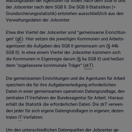
wal­tungs­da­ten der Agen­tu­ren für Ar­beit nach dem SGB III und
der Job­cen­ter nach dem SGB II. Die SGB II-Sta­tis­ti­ken (=
Grund­si­che­rungs­sta­tis­tik) ent­ste­hen aus­schlie­ß­lich aus den
Ver­wal­tungs­da­ten der Job­cen­ter.
Etwa drei Vier­tel der Job­cen­ter sind "ge­mein­sa­me Ein­rich­tun­
gen" (
gE
). Hier set­zen die je­wei­li­gen Kom­mu­nen und Ar­beits­
agen­tu­ren die Auf­ga­ben des SGB II ge­mein­sam um (§ 44b
SGB II). In etwa einem Vier­tel der Job­cen­ter küm­mern sich
die Kom­mu­nen in Ei­gen­re­gie darum (§ 6a SGB II) und hei­ßen
dann "zu­ge­las­se­ne kom­mu­na­le Trä­ger" (
zkT
).
Die ge­mein­sa­men Ein­rich­tun­gen und die Agen­tu­ren für Ar­beit
spei­chern die für ihre Auf­ga­ben­er­le­di­gung er­for­der­li­chen
Daten in einer ge­mein­sa­men ope­ra­ti­ven Da­ten­grund­la­ge, den
zen­tra­len IT-Ver­fah­ren der Bun­des­agen­tur für Ar­beit. Hier­aus
er­hält die Sta­tis­tik die er­for­der­li­chen Daten. Die zkT ver­wen­
den jeder für sich ei­ge­ne Da­ten­grund­la­gen in ei­ge­nen, de­zen­
tra­len
IT
-Ver­fah­ren.
Um den un­ter­schied­li­chen Da­ten­quel­len der Job­cen­ter ge­