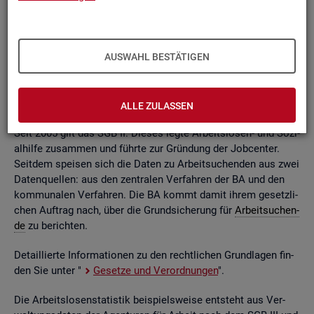
ßend auf­be­rei­tet. Die mo­nat­li­chen Ein­zel­in­for­ma­tio­nen flie­
ßen dabei in so ge­nann­te sta­tis­ti­sche Kon­ten. Auf deren
Grund­la­ge kön­nen Be­stän­de, Zu- und Ab­gän­ge,
Dau­ern
, Leis­
tungs­hö­hen und viele an­de­re sta­tis­ti­sche Mess­grö­ßen er­mit­
AUSWAHL BESTÄTIGEN
telt wer­den. Die Werte lie­gen re­gio­nal tief ge­glie­dert und
nach viel­fäl­ti­gen so­zio­de­mo­gra­fi­schen und er­werbs­bio­gra­fi­
schen Merk­ma­len vor.
ALLE ZULASSEN
Seit 2005 gilt das SGB II. Die­ses legte Ar­beits­lo­sen- und So­zi­
al­hil­fe zu­sam­men und führ­te zur Grün­dung der Job­cen­ter.
Seit­dem spei­sen sich die Daten zu Ar­beit­su­chen­den aus zwei
Da­ten­quel­len: aus den zen­tra­len Ver­fah­ren der BA und den
kom­mu­na­len Ver­fah­ren. Die BA kommt damit ihrem ge­setz­li­
chen Auf­trag nach, über die Grund­si­che­rung für
Ar­beit­su­chen­
de
zu be­rich­ten.
De­tail­lier­te In­for­ma­tio­nen zu den recht­li­chen Grund­la­gen fin­
den Sie unter "
Ge­set­ze und Ver­ord­nun­gen
".
Die Ar­beits­lo­sen­sta­tis­tik bei­spiels­wei­se ent­steht aus Ver­