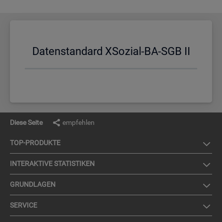
Da­ten­stan­dard XSo­zi­al-BA-SGB II
Diese Seite
empfehlen
TOP-PRO­DUK­TE
IN­TER­AK­TI­VE STA­TIS­TI­KEN
GRUND­LA­GEN
SER­VICE