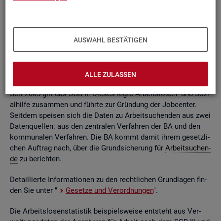
ßend auf­be­rei­tet. Die mo­nat­li­chen Ein­zel­in­for­ma­tio­nen flie­
ßen dabei in so ge­nann­te sta­tis­ti­sche Kon­ten. Auf deren
Grund­la­ge kön­nen Be­stän­de, Zu- und Ab­gän­ge,
Dau­ern
, Leis­
tungs­hö­hen und viele an­de­re sta­tis­ti­sche Mess­grö­ßen er­mit­
AUSWAHL BESTÄTIGEN
telt wer­den. Die Werte lie­gen re­gio­nal tief ge­glie­dert und
nach viel­fäl­ti­gen so­zio­de­mo­gra­fi­schen und er­werbs­bio­gra­fi­
schen Merk­ma­len vor.
ALLE ZULASSEN
Seit 2005 gilt das SGB II. Die­ses legte Ar­beits­lo­sen- und So­zi­
al­hil­fe zu­sam­men und führ­te zur Grün­dung der Job­cen­ter.
Seit­dem spei­sen sich die Daten zu Ar­beit­su­chen­den aus zwei
Da­ten­quel­len: aus den zen­tra­len Ver­fah­ren der BA und den
kom­mu­na­len Ver­fah­ren. Die BA kommt damit ihrem ge­setz­li­
chen Auf­trag nach, über die Grund­si­che­rung für
Ar­beit­su­chen­
de
zu be­rich­ten.
De­tail­lier­te In­for­ma­tio­nen zu den recht­li­chen Grund­la­gen fin­
den Sie unter "
Ge­set­ze und Ver­ord­nun­gen
".
Die Ar­beits­lo­sen­sta­tis­tik bei­spiels­wei­se ent­steht aus Ver­