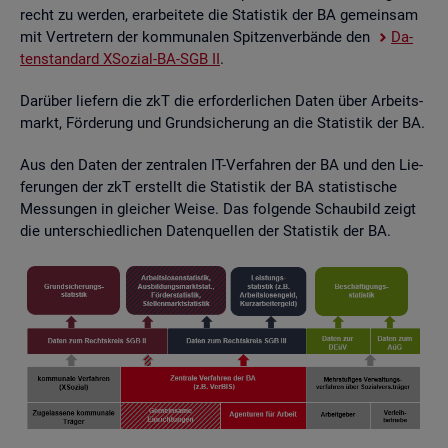
recht zu wer­den, er­ar­bei­te­te die Sta­tis­tik der BA ge­mein­sam
mit Ver­tre­tern der kom­mu­na­len Spit­zen­ver­bän­de den
Da­
ten­stan­dard XSo­zi­al-BA-SGB II
.
Dar­über lie­fern die zkT die er­for­der­li­chen Daten über Ar­beits­
markt, För­de­rung und Grund­si­che­rung an die Sta­tis­tik der BA.
Aus den Daten der zen­tra­len IT-Ver­fah­ren der BA und den Lie­
fe­run­gen der zkT er­stellt die Sta­tis­tik der BA sta­tis­ti­sche
Mes­sun­gen in glei­cher Weise. Das fol­gen­de Schau­bild zeigt
die un­ter­schied­li­chen Da­ten­quel­len der Sta­tis­tik der BA.