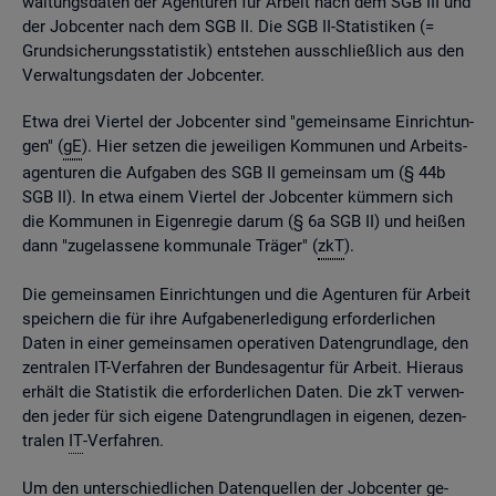
wal­tungs­da­ten der Agen­tu­ren für Ar­beit nach dem SGB III und
der Job­cen­ter nach dem SGB II. Die SGB II-Sta­tis­ti­ken (=
Grund­si­che­rungs­sta­tis­tik) ent­ste­hen aus­schlie­ß­lich aus den
Ver­wal­tungs­da­ten der Job­cen­ter.
Etwa drei Vier­tel der Job­cen­ter sind "ge­mein­sa­me Ein­rich­tun­
gen" (
gE
). Hier set­zen die je­wei­li­gen Kom­mu­nen und Ar­beits­
agen­tu­ren die Auf­ga­ben des SGB II ge­mein­sam um (§ 44b
SGB II). In etwa einem Vier­tel der Job­cen­ter küm­mern sich
die Kom­mu­nen in Ei­gen­re­gie darum (§ 6a SGB II) und hei­ßen
dann "zu­ge­las­se­ne kom­mu­na­le Trä­ger" (
zkT
).
Die ge­mein­sa­men Ein­rich­tun­gen und die Agen­tu­ren für Ar­beit
spei­chern die für ihre Auf­ga­ben­er­le­di­gung er­for­der­li­chen
Daten in einer ge­mein­sa­men ope­ra­ti­ven Da­ten­grund­la­ge, den
zen­tra­len IT-Ver­fah­ren der Bun­des­agen­tur für Ar­beit. Hier­aus
er­hält die Sta­tis­tik die er­for­der­li­chen Daten. Die zkT ver­wen­
den jeder für sich ei­ge­ne Da­ten­grund­la­gen in ei­ge­nen, de­zen­
tra­len
IT
-Ver­fah­ren.
Um den un­ter­schied­li­chen Da­ten­quel­len der Job­cen­ter ge­