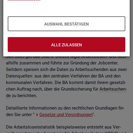
ßend auf­be­rei­tet. Die mo­nat­li­chen Ein­zel­in­for­ma­tio­nen flie­
ßen dabei in so ge­nann­te sta­tis­ti­sche Kon­ten. Auf deren
Grund­la­ge kön­nen Be­stän­de, Zu- und Ab­gän­ge,
Dau­ern
, Leis­
tungs­hö­hen und viele an­de­re sta­tis­ti­sche Mess­grö­ßen er­mit­
AUSWAHL BESTÄTIGEN
telt wer­den. Die Werte lie­gen re­gio­nal tief ge­glie­dert und
nach viel­fäl­ti­gen so­zio­de­mo­gra­fi­schen und er­werbs­bio­gra­fi­
schen Merk­ma­len vor.
ALLE ZULASSEN
Seit 2005 gilt das SGB II. Die­ses legte Ar­beits­lo­sen- und So­zi­
al­hil­fe zu­sam­men und führ­te zur Grün­dung der Job­cen­ter.
Seit­dem spei­sen sich die Daten zu Ar­beit­su­chen­den aus zwei
Da­ten­quel­len: aus den zen­tra­len Ver­fah­ren der BA und den
kom­mu­na­len Ver­fah­ren. Die BA kommt damit ihrem ge­setz­li­
chen Auf­trag nach, über die Grund­si­che­rung für
Ar­beit­su­chen­
de
zu be­rich­ten.
De­tail­lier­te In­for­ma­tio­nen zu den recht­li­chen Grund­la­gen fin­
den Sie unter "
Ge­set­ze und Ver­ord­nun­gen
".
Die Ar­beits­lo­sen­sta­tis­tik bei­spiels­wei­se ent­steht aus Ver­