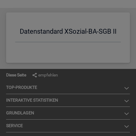
Da­ten­stan­dard XSo­zi­al-BA-SGB II
Diese Seite
empfehlen
TOP-PRO­DUK­TE
IN­TER­AK­TI­VE STA­TIS­TI­KEN
GRUND­LA­GEN
SER­VICE