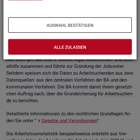
ßend auf­be­rei­tet. Die mo­nat­li­chen Ein­zel­in­for­ma­tio­nen flie­
ßen dabei in so ge­nann­te sta­tis­ti­sche Kon­ten. Auf deren
Grund­la­ge kön­nen Be­stän­de, Zu- und Ab­gän­ge,
Dau­ern
, Leis­
tungs­hö­hen und viele an­de­re sta­tis­ti­sche Mess­grö­ßen er­mit­
AUSWAHL BESTÄTIGEN
telt wer­den. Die Werte lie­gen re­gio­nal tief ge­glie­dert und
nach viel­fäl­ti­gen so­zio­de­mo­gra­fi­schen und er­werbs­bio­gra­fi­
schen Merk­ma­len vor.
ALLE ZULASSEN
Seit 2005 gilt das SGB II. Die­ses legte Ar­beits­lo­sen- und So­zi­
al­hil­fe zu­sam­men und führ­te zur Grün­dung der Job­cen­ter.
Seit­dem spei­sen sich die Daten zu Ar­beit­su­chen­den aus zwei
Da­ten­quel­len: aus den zen­tra­len Ver­fah­ren der BA und den
kom­mu­na­len Ver­fah­ren. Die BA kommt damit ihrem ge­setz­li­
chen Auf­trag nach, über die Grund­si­che­rung für
Ar­beit­su­chen­
de
zu be­rich­ten.
De­tail­lier­te In­for­ma­tio­nen zu den recht­li­chen Grund­la­gen fin­
den Sie unter "
Ge­set­ze und Ver­ord­nun­gen
".
Die Ar­beits­lo­sen­sta­tis­tik bei­spiels­wei­se ent­steht aus Ver­