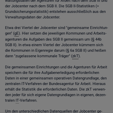
wal­tungs­da­ten der Agen­tu­ren für Ar­beit nach dem SGB III und
der Job­cen­ter nach dem SGB II. Die SGB II-Sta­tis­ti­ken (=
Grund­si­che­rungs­sta­tis­tik) ent­ste­hen aus­schlie­ß­lich aus den
Ver­wal­tungs­da­ten der Job­cen­ter.
Etwa drei Vier­tel der Job­cen­ter sind "ge­mein­sa­me Ein­rich­tun­
gen" (
gE
). Hier set­zen die je­wei­li­gen Kom­mu­nen und Ar­beits­
agen­tu­ren die Auf­ga­ben des SGB II ge­mein­sam um (§ 44b
SGB II). In etwa einem Vier­tel der Job­cen­ter küm­mern sich
die Kom­mu­nen in Ei­gen­re­gie darum (§ 6a SGB II) und hei­ßen
dann "zu­ge­las­se­ne kom­mu­na­le Trä­ger" (
zkT
).
Die ge­mein­sa­men Ein­rich­tun­gen und die Agen­tu­ren für Ar­beit
spei­chern die für ihre Auf­ga­ben­er­le­di­gung er­for­der­li­chen
Daten in einer ge­mein­sa­men ope­ra­ti­ven Da­ten­grund­la­ge, den
zen­tra­len IT-Ver­fah­ren der Bun­des­agen­tur für Ar­beit. Hier­aus
er­hält die Sta­tis­tik die er­for­der­li­chen Daten. Die zkT ver­wen­
den jeder für sich ei­ge­ne Da­ten­grund­la­gen in ei­ge­nen, de­zen­
tra­len
IT
-Ver­fah­ren.
Um den un­ter­schied­li­chen Da­ten­quel­len der Job­cen­ter ge­