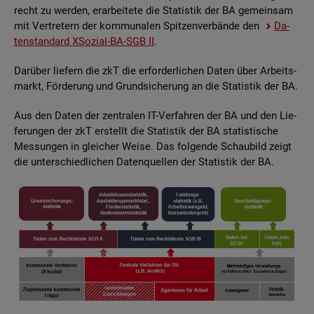
recht zu wer­den, er­ar­bei­te­te die Sta­tis­tik der BA ge­mein­sam
mit Ver­tre­tern der kom­mu­na­len Spit­zen­ver­bän­de den
Da­
ten­stan­dard XSo­zi­al-BA-SGB II
.
Dar­über lie­fern die zkT die er­for­der­li­chen Daten über Ar­beits­
markt, För­de­rung und Grund­si­che­rung an die Sta­tis­tik der BA.
Aus den Daten der zen­tra­len IT-Ver­fah­ren der BA und den Lie­
fe­run­gen der zkT er­stellt die Sta­tis­tik der BA sta­tis­ti­sche
Mes­sun­gen in glei­cher Weise. Das fol­gen­de Schau­bild zeigt
die un­ter­schied­li­chen Da­ten­quel­len der Sta­tis­tik der BA.