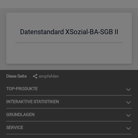
Da­ten­stan­dard XSo­zi­al-BA-SGB II
Diese Seite
empfehlen
TOP-PRO­DUK­TE
IN­TER­AK­TI­VE STA­TIS­TI­KEN
GRUND­LA­GEN
SER­VICE