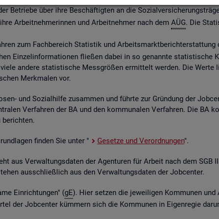
 Be­trie­be über ihre Be­schäf­tig­ten an die So­zi­al­ver­si­che­rungs­trä­ge
ber ihre Ar­beit­neh­me­rin­nen und Ar­beit­neh­mer nach dem
AÜG
. Die Sta­ti
ah­ren zum Fach­be­reich Sta­tis­tik und Ar­beits­markt­be­richt­erstat­tung 
chen Ein­zel­in­for­ma­tio­nen flie­ßen dabei in so ge­nann­te sta­tis­ti­sch
iele an­de­re sta­tis­ti­sche Mess­grö­ßen er­mit­telt wer­den. Die Werte lie­
fi­schen Merk­ma­len vor.
o­sen- und So­zi­al­hil­fe zu­sam­men und führ­te zur Grün­dung der Job­ce
­tra­len Ver­fah­ren der BA und den kom­mu­na­len Ver­fah­ren. Die BA k
be­rich­ten.
 Grund­la­gen fin­den Sie unter "
Ge­set­ze und Ver­ord­nun­gen
".
ent­steht aus Ver­wal­tungs­da­ten der Agen­tu­ren für Ar­beit nach dem SG
nt­ste­hen aus­schlie­ß­lich aus den Ver­wal­tungs­da­ten der Job­cen­ter.
­me Ein­rich­tun­gen" (
gE
). Hier set­zen die je­wei­li­gen Kom­mu­nen und 
el der Job­cen­ter küm­mern sich die Kom­mu­nen in Ei­gen­re­gie darum