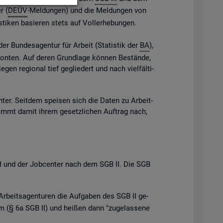
r (
DEÜV
-Mel­dun­gen) und die Mel­dun­gen von
s­ti­ken ba­sie­ren stets auf Vol­l­er­he­bun­gen.
der Bun­des­agen­tur für Ar­beit (Sta­tis­tik der
BA
),
e Kon­ten. Auf deren Grund­la­ge kön­nen Be­stän­de,
gen re­gio­nal tief ge­glie­dert und nach viel­fäl­ti­
n­ter. Seit­dem spei­sen sich die Daten zu Ar­beit­
ommt damit ihrem ge­setz­li­chen Auf­trag nach,
B III und der Job­cen­ter nach dem SGB II. Die SGB
Ar­beits­agen­tu­ren die Auf­ga­ben des SGB II ge­
 (§ 6a SGB II) und hei­ßen dann "zu­ge­las­se­ne