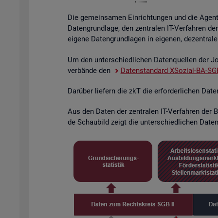
Die ge­mein­sa­men Ein­rich­tun­gen und die Agen­tu­
Da­ten­grund­la­ge, den zen­tra­len IT-Ver­fah­ren de
ei­ge­ne Da­ten­grund­la­gen in ei­ge­nen, de­zen­tra­l
Um den un­ter­schied­li­chen Da­ten­quel­len der Job
ver­bän­de den
Da­ten­stan­dard XSo­zi­al-BA-SGB
Dar­über lie­fern die zkT die er­for­der­li­chen Dat
Aus den Daten der zen­tra­len IT-Ver­fah­ren der BA
de Schau­bild zeigt die un­ter­schied­li­chen Da­ten­