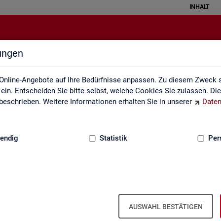
INHALT
lungen
Datenquellen
Online-Angebote auf Ihre Bedürfnisse anpassen. Zu diesem Zweck s
in. Entscheiden Sie bitte selbst, welche Cookies Sie zulassen. Di
eschrieben. Weitere Informationen erhalten Sie in unserer
Daten
:
GRUNDLAGEN
endig
Statistik
Per
Da­ten­quel­len
AUSWAHL BESTÄTIGEN
it ba­sie­ren über­wie­gend auf Ge­schäfts­da­ten der Agen­tu­ren für Ar­bei