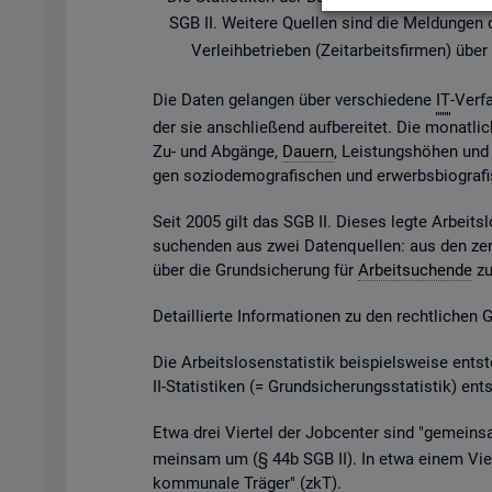
SGB II. Wei­te­re Quel­len sind die Mel­dun­gen der
Ver­leih­be­trie­ben (Zeit­ar­beits­fir­men) ü
Die Daten ge­lan­gen über ver­schie­de­ne
IT
-Ver­f
der sie an­schlie­ßend auf­be­rei­tet. Die mo­nat­li­
Zu- und Ab­gän­ge,
Dau­ern
, Leis­tungs­hö­hen und v
gen so­zio­de­mo­gra­fi­schen und er­werbs­bio­gra­
Seit 2005 gilt das SGB II. Die­ses legte Ar­beits­l
su­chen­den aus zwei Da­ten­quel­len: aus den zen
über die Grund­si­che­rung für
Ar­beit­su­chen­de
zu 
De­tail­lier­te In­for­ma­tio­nen zu den recht­li­chen
Die Ar­beits­lo­sen­sta­tis­tik bei­spiels­wei­se 
II-Sta­tis­ti­ken (= Grund­si­che­rungs­sta­tis­tik) e
Etwa drei Vier­tel der Job­cen­ter sind "ge­mein­sa
mein­sam um (§ 44b SGB II). In etwa einem Vier­t
kom­mu­na­le Trä­ger" (
zkT
).