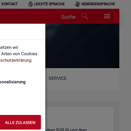
KONTAKT
LEICHTE SPRACHE
GEBÄRDENSPRACHE
Suche
etzen wir
e Arten von Cookies
schutzerklärung
.
SERVICE
sonalisierung
ALLE ZULASSEN
t und der
Job­cen­ter
nach dem
SGB III
und dem