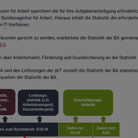
ren für Ar­beit spei­chern die für ihre Auf­ga­ben­er­le­di­gung er­for­der­l
r Bun­des­agen­tur für Ar­beit. Hier­aus er­hält die Sta­tis­tik die er­for­de
en
IT
-Ver­fah­ren.
­cen­ter ge­recht zu wer­den, er­ar­bei­te­te die Sta­tis­tik der BA ge­mei
 II
.
en über Ar­beits­markt, För­de­rung und Grund­si­che­rung an die Sta­tis­tik
 und den Lie­fe­run­gen der zkT er­stellt die Sta­tis­tik der BA sta­tis­t
quel­len der Sta­tis­tik der BA.