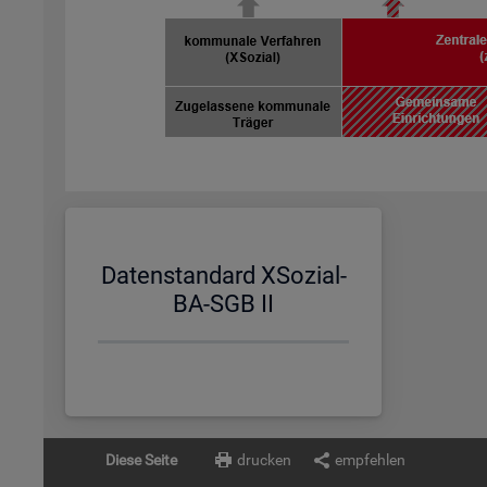
Da­ten­stan­dard XSo­zi­al-
BA-SGB II
Diese Seite
drucken
empfehlen