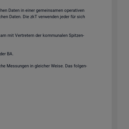
i­chen Daten in einer ge­mein­sa­men ope­ra­ti­ven
r­li­chen Daten. Die zkT ver­wen­den jeder für sich
n­sam mit Ver­tre­tern der kom­mu­na­len Spit­zen­
 der BA.
i­sche Mes­sun­gen in glei­cher Weise. Das fol­gen­