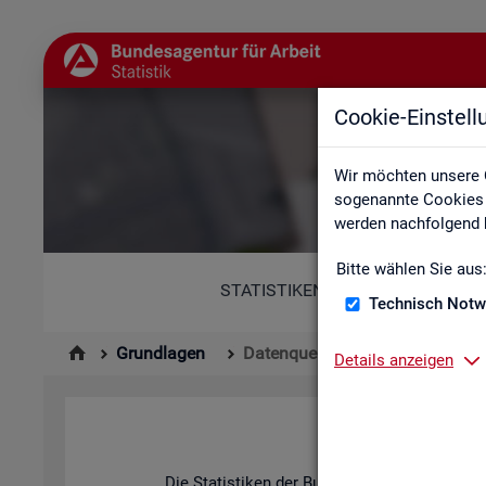
Cookie-Einstel
Wir möchten unsere 
sogenannte Cookies e
werden nachfolgend b
Bitte wählen Sie aus
STATISTIKEN
Technisch Notw
Grundlagen
Datenquellen
Details anzeigen
Die Sta­tis­ti­ken der Bun­des­agen­tur für Ar­be