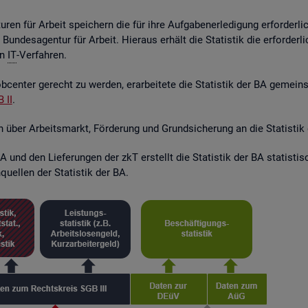
ren für Ar­beit spei­chern die für ihre Auf­ga­ben­er­le­di­gung er­for­der­l
r Bun­des­agen­tur für Ar­beit. Hier­aus er­hält die Sta­tis­tik die er­for­de
en
IT
-Ver­fah­ren.
­cen­ter ge­recht zu wer­den, er­ar­bei­te­te die Sta­tis­tik der BA ge­mei
 II
.
en über Ar­beits­markt, För­de­rung und Grund­si­che­rung an die Sta­tis­tik
 und den Lie­fe­run­gen der zkT er­stellt die Sta­tis­tik der BA sta­tis­t
quel­len der Sta­tis­tik der BA.