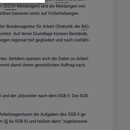
r (
DEÜV
-Mel­dun­gen) und die Mel­dun­gen von
s­ti­ken ba­sie­ren stets auf Vol­l­er­he­bun­gen.
der Bun­des­agen­tur für Ar­beit (Sta­tis­tik der
BA
),
e Kon­ten. Auf deren Grund­la­ge kön­nen Be­stän­de,
gen re­gio­nal tief ge­glie­dert und nach viel­fäl­ti­
n­ter. Seit­dem spei­sen sich die Daten zu Ar­beit­
ommt damit ihrem ge­setz­li­chen Auf­trag nach,
B III und der Job­cen­ter nach dem SGB II. Die SGB
Ar­beits­agen­tu­ren die Auf­ga­ben des SGB II ge­
 (§ 6a SGB II) und hei­ßen dann "zu­ge­las­se­ne