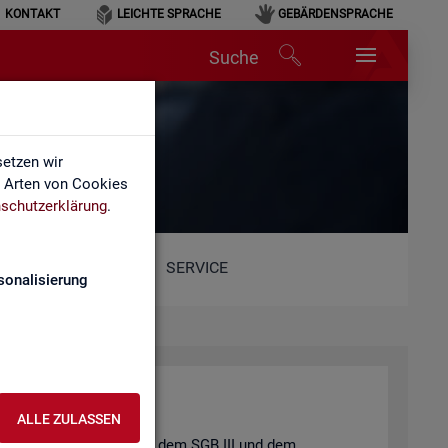
KONTAKT
LEICHTE SPRACHE
GEBÄRDENSPRACHE
Suche
etzen wir
e Arten von Cookies
schutzerklärung
.
SERVICE
sonalisierung
ALLE ZULASSEN
t und der
Job­cen­ter
nach dem
SGB III
und dem