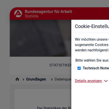
Cookie-Einstel
Wir möchten unsere 
sogenannte Cookies e
werden nachfolgend b
Bitte wählen Sie aus
STATISTIKEN
Technisch Notw
Grundlagen
Datenquellen
Details anzeigen
Die Sta­tis­ti­ken der Bun­des­agen­tur für Ar­be