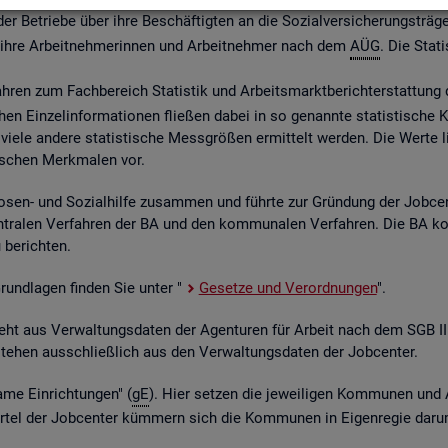
 Be­trie­be über ihre Be­schäf­tig­ten an die So­zi­al­ver­si­che­rungs­trä­ge
ber ihre Ar­beit­neh­me­rin­nen und Ar­beit­neh­mer nach dem
AÜG
. Die Sta­ti
ah­ren zum Fach­be­reich Sta­tis­tik und Ar­beits­markt­be­richt­erstat­tung 
chen Ein­zel­in­for­ma­tio­nen flie­ßen dabei in so ge­nann­te sta­tis­ti­sch
iele an­de­re sta­tis­ti­sche Mess­grö­ßen er­mit­telt wer­den. Die Werte lie­
fi­schen Merk­ma­len vor.
o­sen- und So­zi­al­hil­fe zu­sam­men und führ­te zur Grün­dung der Job­ce
­tra­len Ver­fah­ren der BA und den kom­mu­na­len Ver­fah­ren. Die BA k
be­rich­ten.
 Grund­la­gen fin­den Sie unter "
Ge­set­ze und Ver­ord­nun­gen
".
ent­steht aus Ver­wal­tungs­da­ten der Agen­tu­ren für Ar­beit nach dem SG
nt­ste­hen aus­schlie­ß­lich aus den Ver­wal­tungs­da­ten der Job­cen­ter.
­me Ein­rich­tun­gen" (
gE
). Hier set­zen die je­wei­li­gen Kom­mu­nen und 
el der Job­cen­ter küm­mern sich die Kom­mu­nen in Ei­gen­re­gie darum