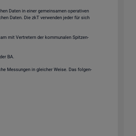
i­chen Daten in einer ge­mein­sa­men ope­ra­ti­ven
r­li­chen Daten. Die zkT ver­wen­den jeder für sich
n­sam mit Ver­tre­tern der kom­mu­na­len Spit­zen­
 der BA.
i­sche Mes­sun­gen in glei­cher Weise. Das fol­gen­