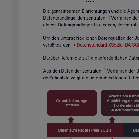
Die ge­mein­sa­men Ein­rich­tun­gen und die Agen­tu­
Da­ten­grund­la­ge, den zen­tra­len IT-Ver­fah­ren de
ei­ge­ne Da­ten­grund­la­gen in ei­ge­nen, de­zen­tra­l
Um den un­ter­schied­li­chen Da­ten­quel­len der Job
ver­bän­de den
Da­ten­stan­dard XSo­zi­al-BA-SGB
Dar­über lie­fern die zkT die er­for­der­li­chen Dat
Aus den Daten der zen­tra­len IT-Ver­fah­ren der BA
de Schau­bild zeigt die un­ter­schied­li­chen Da­ten­