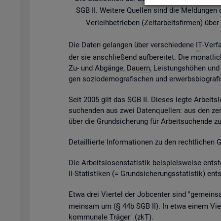
SGB II. Wei­te­re Quel­len sind die Mel­dun­gen der
Ver­leih­be­trie­ben (Zeit­ar­beits­fir­men) ü
Die Daten ge­lan­gen über ver­schie­de­ne
IT
-Ver­f
der sie an­schlie­ßend auf­be­rei­tet. Die mo­nat­li­
Zu- und Ab­gän­ge,
Dau­ern
, Leis­tungs­hö­hen und v
gen so­zio­de­mo­gra­fi­schen und er­werbs­bio­gra­
Seit 2005 gilt das SGB II. Die­ses legte Ar­beits­l
su­chen­den aus zwei Da­ten­quel­len: aus den zen
über die Grund­si­che­rung für
Ar­beit­su­chen­de
zu 
De­tail­lier­te In­for­ma­tio­nen zu den recht­li­chen
Die Ar­beits­lo­sen­sta­tis­tik bei­spiels­wei­se 
II-Sta­tis­ti­ken (= Grund­si­che­rungs­sta­tis­tik) e
Etwa drei Vier­tel der Job­cen­ter sind "ge­mein­sa
mein­sam um (§ 44b SGB II). In etwa einem Vier­t
kom­mu­na­le Trä­ger" (
zkT
).