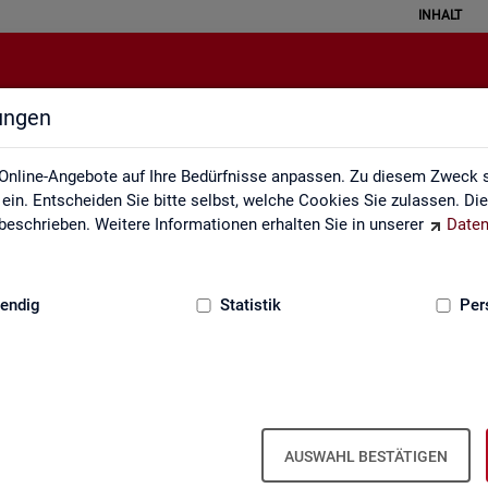
INHALT
lungen
Datenquellen
Online-Angebote auf Ihre Bedürfnisse anpassen. Zu diesem Zweck s
in. Entscheiden Sie bitte selbst, welche Cookies Sie zulassen. Di
eschrieben. Weitere Informationen erhalten Sie in unserer
Daten
:
GRUNDLAGEN
endig
Statistik
Per
Da­ten­quel­len
AUSWAHL BESTÄTIGEN
it ba­sie­ren über­wie­gend auf Ge­schäfts­da­ten der Agen­tu­ren für Ar­bei