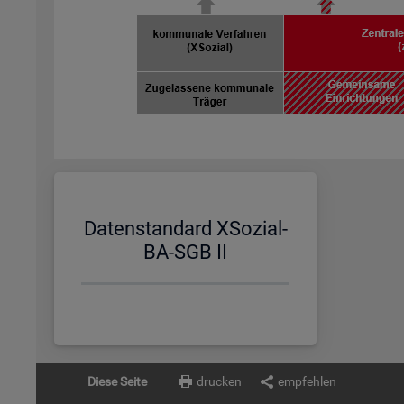
Da­ten­stan­dard XSo­zi­al-
BA-SGB II
Diese Seite
drucken
empfehlen