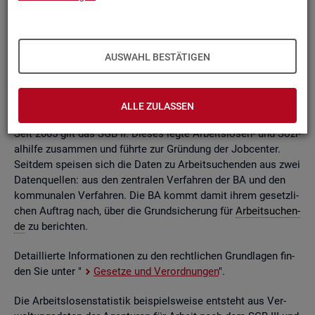
ßend auf­be­rei­tet. Die mo­nat­li­chen Ein­zel­in­for­ma­tio­nen flie­
ßen dabei in so ge­nann­te sta­tis­ti­sche Kon­ten. Auf deren
Grund­la­ge kön­nen Be­stän­de, Zu- und Ab­gän­ge,
Dau­ern
, Leis­
tungs­hö­hen und viele an­de­re sta­tis­ti­sche Mess­grö­ßen er­mit­
AUSWAHL BESTÄTIGEN
telt wer­den. Die Werte lie­gen re­gio­nal tief ge­glie­dert und
nach viel­fäl­ti­gen so­zio­de­mo­gra­fi­schen und er­werbs­bio­gra­fi­
schen Merk­ma­len vor.
ALLE ZULASSEN
Seit 2005 gilt das SGB II. Die­ses legte Ar­beits­lo­sen- und So­zi­
al­hil­fe zu­sam­men und führ­te zur Grün­dung der Job­cen­ter.
Seit­dem spei­sen sich die Daten zu Ar­beit­su­chen­den aus zwei
Da­ten­quel­len: aus den zen­tra­len Ver­fah­ren der BA und den
kom­mu­na­len Ver­fah­ren. Die BA kommt damit ihrem ge­setz­li­
chen Auf­trag nach, über die Grund­si­che­rung für
Ar­beit­su­chen­
de
zu be­rich­ten.
De­tail­lier­te In­for­ma­tio­nen zu den recht­li­chen Grund­la­gen fin­
den Sie unter "
Ge­set­ze und Ver­ord­nun­gen
".
Die Ar­beits­lo­sen­sta­tis­tik bei­spiels­wei­se ent­steht aus Ver­