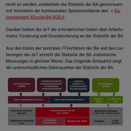
recht zu wer­den, er­ar­bei­te­te die Sta­tis­tik der BA ge­mein­sam
mit Ver­tre­tern der kom­mu­na­len Spit­zen­ver­bän­de den
Da­
ten­stan­dard XSo­zi­al-BA-SGB II
.
Dar­über lie­fern die zkT die er­for­der­li­chen Daten über Ar­beits­
markt, För­de­rung und Grund­si­che­rung an die Sta­tis­tik der BA.
Aus den Daten der zen­tra­len IT-Ver­fah­ren der BA und den Lie­
fe­run­gen der zkT er­stellt die Sta­tis­tik der BA sta­tis­ti­sche
Mes­sun­gen in glei­cher Weise. Das fol­gen­de Schau­bild zeigt
die un­ter­schied­li­chen Da­ten­quel­len der Sta­tis­tik der BA.