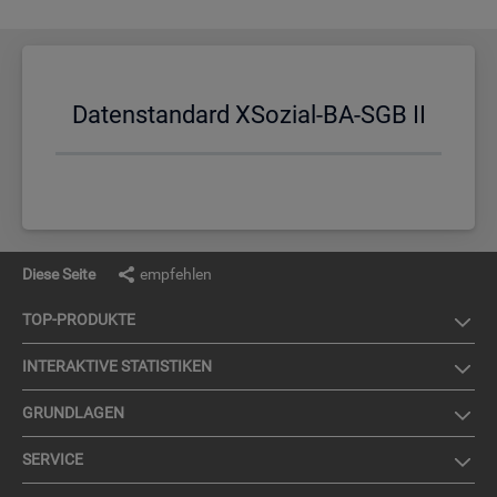
Da­ten­stan­dard XSo­zi­al-BA-SGB II
Diese Seite
empfehlen
TOP-PRO­DUK­TE
IN­TER­AK­TI­VE STA­TIS­TI­KEN
GRUND­LA­GEN
SER­VICE