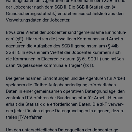
wal­tungs­da­ten der Agen­tu­ren für Ar­beit nach dem SGB III und
der Job­cen­ter nach dem SGB II. Die SGB II-Sta­tis­ti­ken (=
Grund­si­che­rungs­sta­tis­tik) ent­ste­hen aus­schlie­ß­lich aus den
Ver­wal­tungs­da­ten der Job­cen­ter.
Etwa drei Vier­tel der Job­cen­ter sind "ge­mein­sa­me Ein­rich­tun­
gen" (
gE
). Hier set­zen die je­wei­li­gen Kom­mu­nen und Ar­beits­
agen­tu­ren die Auf­ga­ben des SGB II ge­mein­sam um (§ 44b
SGB II). In etwa einem Vier­tel der Job­cen­ter küm­mern sich
die Kom­mu­nen in Ei­gen­re­gie darum (§ 6a SGB II) und hei­ßen
dann "zu­ge­las­se­ne kom­mu­na­le Trä­ger" (
zkT
).
Die ge­mein­sa­men Ein­rich­tun­gen und die Agen­tu­ren für Ar­beit
spei­chern die für ihre Auf­ga­ben­er­le­di­gung er­for­der­li­chen
Daten in einer ge­mein­sa­men ope­ra­ti­ven Da­ten­grund­la­ge, den
zen­tra­len IT-Ver­fah­ren der Bun­des­agen­tur für Ar­beit. Hier­aus
er­hält die Sta­tis­tik die er­for­der­li­chen Daten. Die zkT ver­wen­
den jeder für sich ei­ge­ne Da­ten­grund­la­gen in ei­ge­nen, de­zen­
tra­len
IT
-Ver­fah­ren.
Um den un­ter­schied­li­chen Da­ten­quel­len der Job­cen­ter ge­