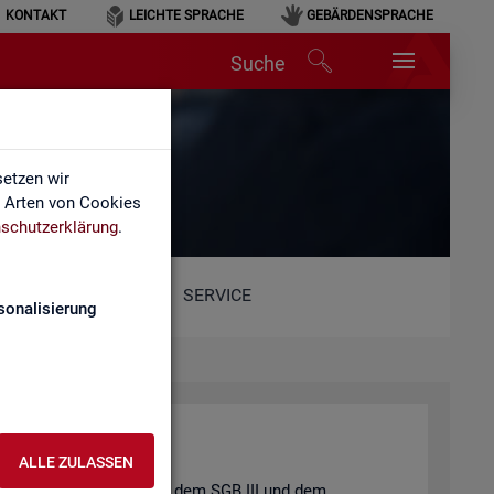
KONTAKT
LEICHTE SPRACHE
GEBÄRDENSPRACHE
Suche
etzen wir
e Arten von Cookies
schutzerklärung
.
SERVICE
sonalisierung
ALLE ZULASSEN
t und der
Job­cen­ter
nach dem
SGB III
und dem