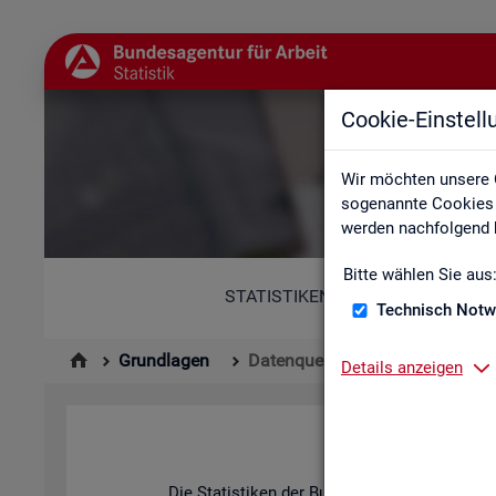
Cookie-Einstel
Wir möchten unsere 
sogenannte Cookies e
werden nachfolgend b
Bitte wählen Sie aus
STATISTIKEN
Technisch Notw
Grundlagen
Datenquellen
Details anzeigen
Die Sta­tis­ti­ken der Bun­des­agen­tur für Ar­be