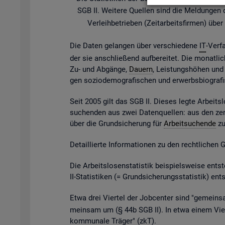
SGB II. Wei­te­re Quel­len sind die Mel­dun­gen der
Ver­leih­be­trie­ben (Zeit­ar­beits­fir­men) ü
Die Daten ge­lan­gen über ver­schie­de­ne
IT
-Ver­f
der sie an­schlie­ßend auf­be­rei­tet. Die mo­nat­li­
Zu- und Ab­gän­ge,
Dau­ern
, Leis­tungs­hö­hen und v
gen so­zio­de­mo­gra­fi­schen und er­werbs­bio­gra­
Seit 2005 gilt das SGB II. Die­ses legte Ar­beits­l
su­chen­den aus zwei Da­ten­quel­len: aus den zen
über die Grund­si­che­rung für
Ar­beit­su­chen­de
zu 
De­tail­lier­te In­for­ma­tio­nen zu den recht­li­chen
Die Ar­beits­lo­sen­sta­tis­tik bei­spiels­wei­se 
II-Sta­tis­ti­ken (= Grund­si­che­rungs­sta­tis­tik) e
Etwa drei Vier­tel der Job­cen­ter sind "ge­mein­sa
mein­sam um (§ 44b SGB II). In etwa einem Vier­t
kom­mu­na­le Trä­ger" (
zkT
).