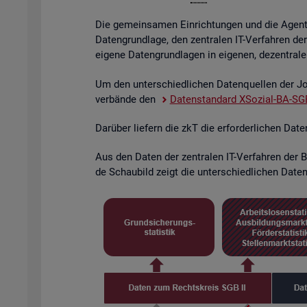
Die ge­mein­sa­men Ein­rich­tun­gen und die Agen­tu­
Da­ten­grund­la­ge, den zen­tra­len IT-Ver­fah­ren de
ei­ge­ne Da­ten­grund­la­gen in ei­ge­nen, de­zen­tra­l
Um den un­ter­schied­li­chen Da­ten­quel­len der Job
ver­bän­de den
Da­ten­stan­dard XSo­zi­al-BA-SGB
Dar­über lie­fern die zkT die er­for­der­li­chen Dat
Aus den Daten der zen­tra­len IT-Ver­fah­ren der BA
de Schau­bild zeigt die un­ter­schied­li­chen Da­ten­