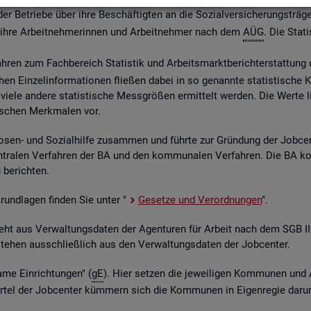
 Be­trie­be über ihre Be­schäf­tig­ten an die So­zi­al­ver­si­che­rungs­trä­ge
ber ihre Ar­beit­neh­me­rin­nen und Ar­beit­neh­mer nach dem
AÜG
. Die Sta­ti
ah­ren zum Fach­be­reich Sta­tis­tik und Ar­beits­markt­be­richt­erstat­tung 
chen Ein­zel­in­for­ma­tio­nen flie­ßen dabei in so ge­nann­te sta­tis­ti­sch
iele an­de­re sta­tis­ti­sche Mess­grö­ßen er­mit­telt wer­den. Die Werte lie­
fi­schen Merk­ma­len vor.
o­sen- und So­zi­al­hil­fe zu­sam­men und führ­te zur Grün­dung der Job­ce
­tra­len Ver­fah­ren der BA und den kom­mu­na­len Ver­fah­ren. Die BA k
be­rich­ten.
 Grund­la­gen fin­den Sie unter "
Ge­set­ze und Ver­ord­nun­gen
".
ent­steht aus Ver­wal­tungs­da­ten der Agen­tu­ren für Ar­beit nach dem SG
nt­ste­hen aus­schlie­ß­lich aus den Ver­wal­tungs­da­ten der Job­cen­ter.
­me Ein­rich­tun­gen" (
gE
). Hier set­zen die je­wei­li­gen Kom­mu­nen und 
el der Job­cen­ter küm­mern sich die Kom­mu­nen in Ei­gen­re­gie darum