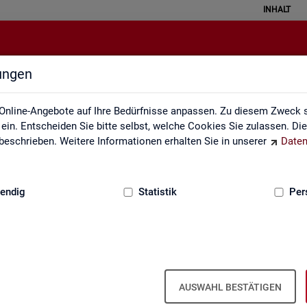
INHALT
lungen
Datenquellen
Online-Angebote auf Ihre Bedürfnisse anpassen. Zu diesem Zweck s
in. Entscheiden Sie bitte selbst, welche Cookies Sie zulassen. Di
eschrieben. Weitere Informationen erhalten Sie in unserer
Daten
:
GRUNDLAGEN
endig
Statistik
Per
Da­ten­quel­len
AUSWAHL BESTÄTIGEN
it ba­sie­ren über­wie­gend auf Ge­schäfts­da­ten der Agen­tu­ren für Ar­bei