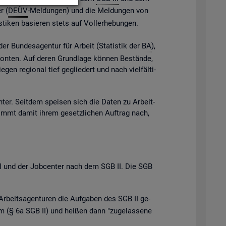
r (
DEÜV
-Mel­dun­gen) und die Mel­dun­gen von
s­ti­ken ba­sie­ren stets auf Vol­l­er­he­bun­gen.
der Bun­des­agen­tur für Ar­beit (Sta­tis­tik der
BA
),
e Kon­ten. Auf deren Grund­la­ge kön­nen Be­stän­de,
gen re­gio­nal tief ge­glie­dert und nach viel­fäl­ti­
n­ter. Seit­dem spei­sen sich die Daten zu Ar­beit­
ommt damit ihrem ge­setz­li­chen Auf­trag nach,
B III und der Job­cen­ter nach dem SGB II. Die SGB
Ar­beits­agen­tu­ren die Auf­ga­ben des SGB II ge­
 (§ 6a SGB II) und hei­ßen dann "zu­ge­las­se­ne