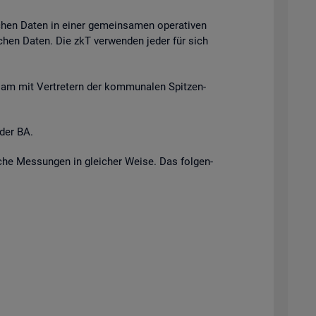
i­chen Daten in einer ge­mein­sa­men ope­ra­ti­ven
r­li­chen Daten. Die zkT ver­wen­den jeder für sich
n­sam mit Ver­tre­tern der kom­mu­na­len Spit­zen­
 der BA.
i­sche Mes­sun­gen in glei­cher Weise. Das fol­gen­