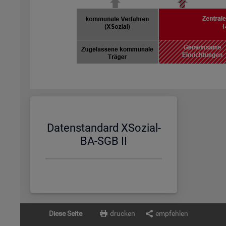
Da­ten­stan­dard XSo­zi­al-
BA-SGB II
Diese Seite
drucken
empfehlen