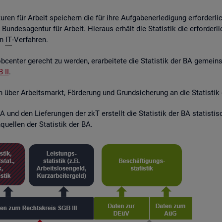
ren für Ar­beit spei­chern die für ihre Auf­ga­ben­er­le­di­gung er­for­der­l
r Bun­des­agen­tur für Ar­beit. Hier­aus er­hält die Sta­tis­tik die er­for­de
en
IT
-Ver­fah­ren.
­cen­ter ge­recht zu wer­den, er­ar­bei­te­te die Sta­tis­tik der BA ge­mei
 II
.
en über Ar­beits­markt, För­de­rung und Grund­si­che­rung an die Sta­tis­tik
 und den Lie­fe­run­gen der zkT er­stellt die Sta­tis­tik der BA sta­tis­t
quel­len der Sta­tis­tik der BA.