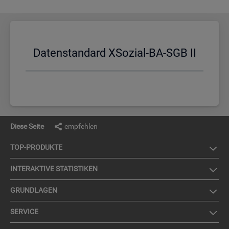
Da­ten­stan­dard XSo­zi­al-BA-SGB II
Diese Seite
empfehlen
TOP-PRO­DUK­TE
IN­TER­AK­TI­VE STA­TIS­TI­KEN
GRUND­LA­GEN
SER­VICE