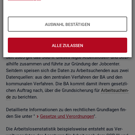
ßend auf­be­rei­tet. Die mo­nat­li­chen Ein­zel­in­for­ma­tio­nen flie­
ßen dabei in so ge­nann­te sta­tis­ti­sche Kon­ten. Auf deren
Grund­la­ge kön­nen Be­stän­de, Zu- und Ab­gän­ge,
Dau­ern
, Leis­
tungs­hö­hen und viele an­de­re sta­tis­ti­sche Mess­grö­ßen er­mit­
AUSWAHL BESTÄTIGEN
telt wer­den. Die Werte lie­gen re­gio­nal tief ge­glie­dert und
nach viel­fäl­ti­gen so­zio­de­mo­gra­fi­schen und er­werbs­bio­gra­fi­
schen Merk­ma­len vor.
ALLE ZULASSEN
Seit 2005 gilt das SGB II. Die­ses legte Ar­beits­lo­sen- und So­zi­
al­hil­fe zu­sam­men und führ­te zur Grün­dung der Job­cen­ter.
Seit­dem spei­sen sich die Daten zu Ar­beit­su­chen­den aus zwei
Da­ten­quel­len: aus den zen­tra­len Ver­fah­ren der BA und den
kom­mu­na­len Ver­fah­ren. Die BA kommt damit ihrem ge­setz­li­
chen Auf­trag nach, über die Grund­si­che­rung für
Ar­beit­su­chen­
de
zu be­rich­ten.
De­tail­lier­te In­for­ma­tio­nen zu den recht­li­chen Grund­la­gen fin­
den Sie unter "
Ge­set­ze und Ver­ord­nun­gen
".
Die Ar­beits­lo­sen­sta­tis­tik bei­spiels­wei­se ent­steht aus Ver­