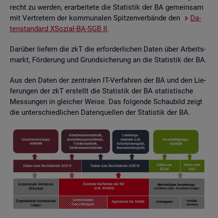
recht zu wer­den, er­ar­bei­te­te die Sta­tis­tik der BA ge­mein­sam
mit Ver­tre­tern der kom­mu­na­len Spit­zen­ver­bän­de den
Da­
ten­stan­dard XSo­zi­al-BA-SGB II
.
Dar­über lie­fern die zkT die er­for­der­li­chen Daten über Ar­beits­
markt, För­de­rung und Grund­si­che­rung an die Sta­tis­tik der BA.
Aus den Daten der zen­tra­len IT-Ver­fah­ren der BA und den Lie­
fe­run­gen der zkT er­stellt die Sta­tis­tik der BA sta­tis­ti­sche
Mes­sun­gen in glei­cher Weise. Das fol­gen­de Schau­bild zeigt
die un­ter­schied­li­chen Da­ten­quel­len der Sta­tis­tik der BA.