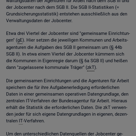
wal­tungs­da­ten der Agen­tu­ren für Ar­beit nach dem SGB III und
der Job­cen­ter nach dem SGB II. Die SGB II-Sta­tis­ti­ken (=
Grund­si­che­rungs­sta­tis­tik) ent­ste­hen aus­schlie­ß­lich aus den
Ver­wal­tungs­da­ten der Job­cen­ter.
Etwa drei Vier­tel der Job­cen­ter sind "ge­mein­sa­me Ein­rich­tun­
gen" (
gE
). Hier set­zen die je­wei­li­gen Kom­mu­nen und Ar­beits­
agen­tu­ren die Auf­ga­ben des SGB II ge­mein­sam um (§ 44b
SGB II). In etwa einem Vier­tel der Job­cen­ter küm­mern sich
die Kom­mu­nen in Ei­gen­re­gie darum (§ 6a SGB II) und hei­ßen
dann "zu­ge­las­se­ne kom­mu­na­le Trä­ger" (
zkT
).
Die ge­mein­sa­men Ein­rich­tun­gen und die Agen­tu­ren für Ar­beit
spei­chern die für ihre Auf­ga­ben­er­le­di­gung er­for­der­li­chen
Daten in einer ge­mein­sa­men ope­ra­ti­ven Da­ten­grund­la­ge, den
zen­tra­len IT-Ver­fah­ren der Bun­des­agen­tur für Ar­beit. Hier­aus
er­hält die Sta­tis­tik die er­for­der­li­chen Daten. Die zkT ver­wen­
den jeder für sich ei­ge­ne Da­ten­grund­la­gen in ei­ge­nen, de­zen­
tra­len
IT
-Ver­fah­ren.
Um den un­ter­schied­li­chen Da­ten­quel­len der Job­cen­ter ge­