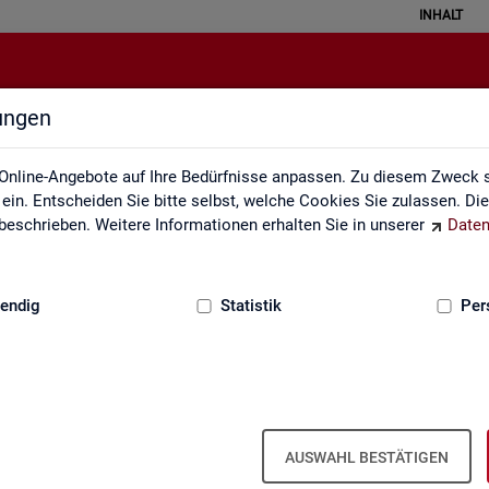
INHALT
lungen
Datenquellen
Online-Angebote auf Ihre Bedürfnisse anpassen. Zu diesem Zweck s
in. Entscheiden Sie bitte selbst, welche Cookies Sie zulassen. Di
eschrieben. Weitere Informationen erhalten Sie in unserer
Daten
:
GRUNDLAGEN
endig
Statistik
Per
Da­ten­quel­len
AUSWAHL BESTÄTIGEN
it ba­sie­ren über­wie­gend auf Ge­schäfts­da­ten der Agen­tu­ren für Ar­bei