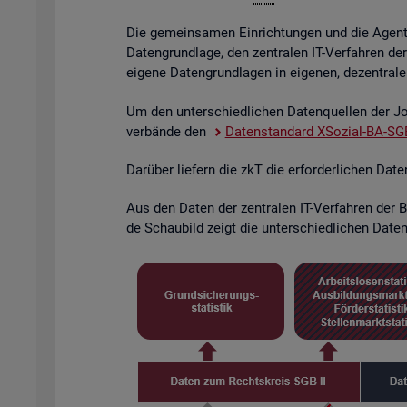
Die ge­mein­sa­men Ein­rich­tun­gen und die Agen­tu­
Da­ten­grund­la­ge, den zen­tra­len IT-Ver­fah­ren de
ei­ge­ne Da­ten­grund­la­gen in ei­ge­nen, de­zen­tra­l
Um den un­ter­schied­li­chen Da­ten­quel­len der Job
ver­bän­de den
Da­ten­stan­dard XSo­zi­al-BA-SGB
Dar­über lie­fern die zkT die er­for­der­li­chen Dat
Aus den Daten der zen­tra­len IT-Ver­fah­ren der BA
de Schau­bild zeigt die un­ter­schied­li­chen Da­ten­