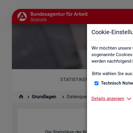
Cookie-Einstel
Wir möchten unsere 
sogenannte Cookies e
werden nachfolgend b
Bitte wählen Sie aus
STATISTIKEN
Technisch Notw
Grundlagen
Datenquellen
Details anzeigen
Die Sta­tis­ti­ken der Bun­des­agen­tur für Ar­be