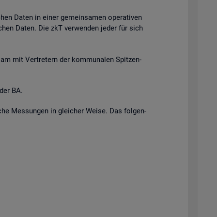
i­chen Daten in einer ge­mein­sa­men ope­ra­ti­ven
r­li­chen Daten. Die zkT ver­wen­den jeder für sich
n­sam mit Ver­tre­tern der kom­mu­na­len Spit­zen­
 der BA.
i­sche Mes­sun­gen in glei­cher Weise. Das fol­gen­