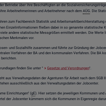
 Be­trie­be über ihre Be­schäf­tig­ten an die So­zi­al­ver­si­che­rungs­trä­ge
ber ihre Ar­beit­neh­me­rin­nen und Ar­beit­neh­mer nach dem
AÜG
. Die Sta­ti
ah­ren zum Fach­be­reich Sta­tis­tik und Ar­beits­markt­be­richt­erstat­tung 
chen Ein­zel­in­for­ma­tio­nen flie­ßen dabei in so ge­nann­te sta­tis­ti­sch
iele an­de­re sta­tis­ti­sche Mess­grö­ßen er­mit­telt wer­den. Die Werte lie­
fi­schen Merk­ma­len vor.
o­sen- und So­zi­al­hil­fe zu­sam­men und führ­te zur Grün­dung der Job­ce
­tra­len Ver­fah­ren der BA und den kom­mu­na­len Ver­fah­ren. Die BA k
be­rich­ten.
 Grund­la­gen fin­den Sie unter "
Ge­set­ze und Ver­ord­nun­gen
".
ent­steht aus Ver­wal­tungs­da­ten der Agen­tu­ren für Ar­beit nach dem SG
nt­ste­hen aus­schlie­ß­lich aus den Ver­wal­tungs­da­ten der Job­cen­ter.
­me Ein­rich­tun­gen" (
gE
). Hier set­zen die je­wei­li­gen Kom­mu­nen und 
el der Job­cen­ter küm­mern sich die Kom­mu­nen in Ei­gen­re­gie darum