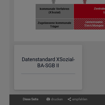
Da­ten­stan­dard XSo­zi­al-
BA-SGB II
Diese Seite
drucken
empfehlen