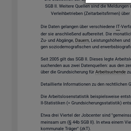
SGB II. Wei­te­re Quel­len sind die Mel­dun­gen der
Ver­leih­be­trie­ben (Zeit­ar­beits­fir­men) ü
Die Daten ge­lan­gen über ver­schie­de­ne
IT
-Ver­f
der sie an­schlie­ßend auf­be­rei­tet. Die mo­nat­li­
Zu- und Ab­gän­ge,
Dau­ern
, Leis­tungs­hö­hen und v
gen so­zio­de­mo­gra­fi­schen und er­werbs­bio­gra­
Seit 2005 gilt das SGB II. Die­ses legte Ar­beits­l
su­chen­den aus zwei Da­ten­quel­len: aus den zen
über die Grund­si­che­rung für
Ar­beit­su­chen­de
zu 
De­tail­lier­te In­for­ma­tio­nen zu den recht­li­chen
Die Ar­beits­lo­sen­sta­tis­tik bei­spiels­wei­se 
II-Sta­tis­ti­ken (= Grund­si­che­rungs­sta­tis­tik) e
Etwa drei Vier­tel der Job­cen­ter sind "ge­mein­sa
mein­sam um (§ 44b SGB II). In etwa einem Vier­t
kom­mu­na­le Trä­ger" (
zkT
).