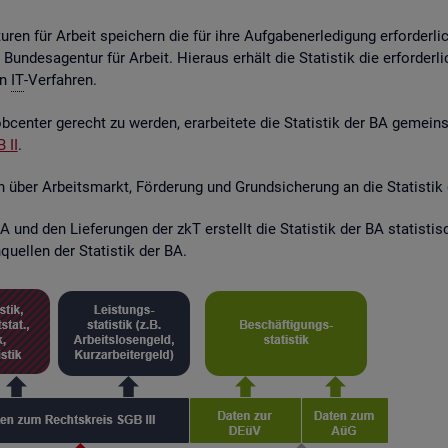
ren für Ar­beit spei­chern die für ihre Auf­ga­ben­er­le­di­gung er­for­der­l
r Bun­des­agen­tur für Ar­beit. Hier­aus er­hält die Sta­tis­tik die er­for­de
en
IT
-Ver­fah­ren.
­cen­ter ge­recht zu wer­den, er­ar­bei­te­te die Sta­tis­tik der BA ge­mei
 II
.
en über Ar­beits­markt, För­de­rung und Grund­si­che­rung an die Sta­tis­tik
 und den Lie­fe­run­gen der zkT er­stellt die Sta­tis­tik der BA sta­tis­t
quel­len der Sta­tis­tik der BA.