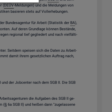
r (
DEÜV
-Mel­dun­gen) und die Mel­dun­gen von
s­ti­ken ba­sie­ren stets auf Vol­l­er­he­bun­gen.
der Bun­des­agen­tur für Ar­beit (Sta­tis­tik der
BA
),
e Kon­ten. Auf deren Grund­la­ge kön­nen Be­stän­de,
gen re­gio­nal tief ge­glie­dert und nach viel­fäl­ti­
n­ter. Seit­dem spei­sen sich die Daten zu Ar­beit­
ommt damit ihrem ge­setz­li­chen Auf­trag nach,
B III und der Job­cen­ter nach dem SGB II. Die SGB
Ar­beits­agen­tu­ren die Auf­ga­ben des SGB II ge­
 (§ 6a SGB II) und hei­ßen dann "zu­ge­las­se­ne