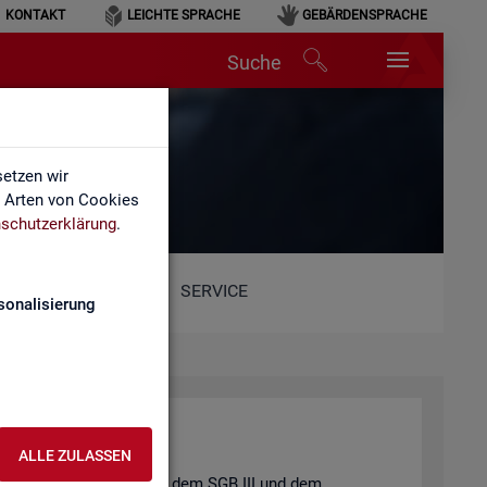
KONTAKT
LEICHTE SPRACHE
GEBÄRDENSPRACHE
Suche
etzen wir
e Arten von Cookies
schutzerklärung
.
SERVICE
sonalisierung
ALLE ZULASSEN
t und der
Job­cen­ter
nach dem
SGB III
und dem