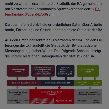
recht zu wer­den, er­ar­bei­te­te die Sta­tis­tik der BA ge­mein­sam
mit Ver­tre­tern der kom­mu­na­len Spit­zen­ver­bän­de den
Da­
ten­stan­dard XSo­zi­al-BA-SGB II
.
Dar­über lie­fern die zkT die er­for­der­li­chen Daten über Ar­beits­
markt, För­de­rung und Grund­si­che­rung an die Sta­tis­tik der BA.
Aus den Daten der zen­tra­len IT-Ver­fah­ren der BA und den Lie­
fe­run­gen der zkT er­stellt die Sta­tis­tik der BA sta­tis­ti­sche
Mes­sun­gen in glei­cher Weise. Das fol­gen­de Schau­bild zeigt
die un­ter­schied­li­chen Da­ten­quel­len der Sta­tis­tik der BA.