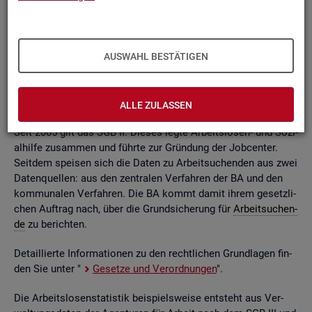
ßend auf­be­rei­tet. Die mo­nat­li­chen Ein­zel­in­for­ma­tio­nen flie­
ßen dabei in so ge­nann­te sta­tis­ti­sche Kon­ten. Auf deren
Grund­la­ge kön­nen Be­stän­de, Zu- und Ab­gän­ge,
Dau­ern
, Leis­
tungs­hö­hen und viele an­de­re sta­tis­ti­sche Mess­grö­ßen er­mit­
AUSWAHL BESTÄTIGEN
telt wer­den. Die Werte lie­gen re­gio­nal tief ge­glie­dert und
nach viel­fäl­ti­gen so­zio­de­mo­gra­fi­schen und er­werbs­bio­gra­fi­
schen Merk­ma­len vor.
ALLE ZULASSEN
Seit 2005 gilt das SGB II. Die­ses legte Ar­beits­lo­sen- und So­zi­
al­hil­fe zu­sam­men und führ­te zur Grün­dung der Job­cen­ter.
Seit­dem spei­sen sich die Daten zu Ar­beit­su­chen­den aus zwei
Da­ten­quel­len: aus den zen­tra­len Ver­fah­ren der BA und den
kom­mu­na­len Ver­fah­ren. Die BA kommt damit ihrem ge­setz­li­
chen Auf­trag nach, über die Grund­si­che­rung für
Ar­beit­su­chen­
de
zu be­rich­ten.
De­tail­lier­te In­for­ma­tio­nen zu den recht­li­chen Grund­la­gen fin­
den Sie unter "
Ge­set­ze und Ver­ord­nun­gen
".
Die Ar­beits­lo­sen­sta­tis­tik bei­spiels­wei­se ent­steht aus Ver­