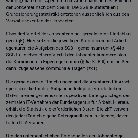
wal­tungs­da­ten der Agen­tu­ren für Ar­beit nach dem SGB III und
der Job­cen­ter nach dem SGB II. Die SGB II-Sta­tis­ti­ken (=
Grund­si­che­rungs­sta­tis­tik) ent­ste­hen aus­schlie­ß­lich aus den
Ver­wal­tungs­da­ten der Job­cen­ter.
Etwa drei Vier­tel der Job­cen­ter sind "ge­mein­sa­me Ein­rich­tun­
gen" (
gE
). Hier set­zen die je­wei­li­gen Kom­mu­nen und Ar­beits­
agen­tu­ren die Auf­ga­ben des SGB II ge­mein­sam um (§ 44b
SGB II). In etwa einem Vier­tel der Job­cen­ter küm­mern sich
die Kom­mu­nen in Ei­gen­re­gie darum (§ 6a SGB II) und hei­ßen
dann "zu­ge­las­se­ne kom­mu­na­le Trä­ger" (
zkT
).
Die ge­mein­sa­men Ein­rich­tun­gen und die Agen­tu­ren für Ar­beit
spei­chern die für ihre Auf­ga­ben­er­le­di­gung er­for­der­li­chen
Daten in einer ge­mein­sa­men ope­ra­ti­ven Da­ten­grund­la­ge, den
zen­tra­len IT-Ver­fah­ren der Bun­des­agen­tur für Ar­beit. Hier­aus
er­hält die Sta­tis­tik die er­for­der­li­chen Daten. Die zkT ver­wen­
den jeder für sich ei­ge­ne Da­ten­grund­la­gen in ei­ge­nen, de­zen­
tra­len
IT
-Ver­fah­ren.
Um den un­ter­schied­li­chen Da­ten­quel­len der Job­cen­ter ge­