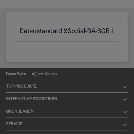
Da­ten­stan­dard XSo­zi­al-BA-SGB II
Diese Seite
empfehlen
TOP-PRO­DUK­TE
IN­TER­AK­TI­VE STA­TIS­TI­KEN
GRUND­LA­GEN
SER­VICE