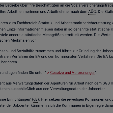
 Be­trie­be über ihre Be­schäf­tig­ten an die So­zi­al­ver­si­che­rungs­trä­ge
ber ihre Ar­beit­neh­me­rin­nen und Ar­beit­neh­mer nach dem
AÜG
. Die Sta­ti
ah­ren zum Fach­be­reich Sta­tis­tik und Ar­beits­markt­be­richt­erstat­tung 
chen Ein­zel­in­for­ma­tio­nen flie­ßen dabei in so ge­nann­te sta­tis­ti­sch
iele an­de­re sta­tis­ti­sche Mess­grö­ßen er­mit­telt wer­den. Die Werte lie­
fi­schen Merk­ma­len vor.
o­sen- und So­zi­al­hil­fe zu­sam­men und führ­te zur Grün­dung der Job­ce
­tra­len Ver­fah­ren der BA und den kom­mu­na­len Ver­fah­ren. Die BA k
be­rich­ten.
 Grund­la­gen fin­den Sie unter "
Ge­set­ze und Ver­ord­nun­gen
".
ent­steht aus Ver­wal­tungs­da­ten der Agen­tu­ren für Ar­beit nach dem SG
nt­ste­hen aus­schlie­ß­lich aus den Ver­wal­tungs­da­ten der Job­cen­ter.
­me Ein­rich­tun­gen" (
gE
). Hier set­zen die je­wei­li­gen Kom­mu­nen und 
el der Job­cen­ter küm­mern sich die Kom­mu­nen in Ei­gen­re­gie darum