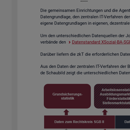
Die ge­mein­sa­men Ein­rich­tun­gen und die Agen­tu­
Da­ten­grund­la­ge, den zen­tra­len IT-Ver­fah­ren de
ei­ge­ne Da­ten­grund­la­gen in ei­ge­nen, de­zen­tra­l
Um den un­ter­schied­li­chen Da­ten­quel­len der Job
ver­bän­de den
Da­ten­stan­dard XSo­zi­al-BA-SGB
Dar­über lie­fern die zkT die er­for­der­li­chen Dat
Aus den Daten der zen­tra­len IT-Ver­fah­ren der BA
de Schau­bild zeigt die un­ter­schied­li­chen Da­ten­