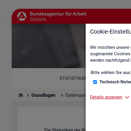
Cookie-Einstel
Wir möchten unsere 
sogenannte Cookies e
werden nachfolgend b
Bitte wählen Sie aus
STATISTIKEN
Technisch Notw
Grundlagen
Datenquellen
Details anzeigen
Die Sta­tis­ti­ken der Bun­des­agen­tur für Ar­be