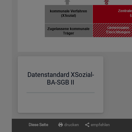
Da­ten­stan­dard XSo­zi­al-
BA-SGB II
Diese Seite
drucken
empfehlen