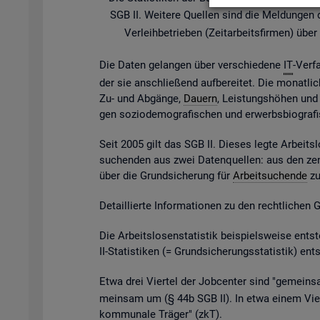
SGB II. Wei­te­re Quel­len sind die Mel­dun­gen der
Ver­leih­be­trie­ben (Zeit­ar­beits­fir­men) ü
Die Daten ge­lan­gen über ver­schie­de­ne
IT
-Ver­f
der sie an­schlie­ßend auf­be­rei­tet. Die mo­nat­li­
Zu- und Ab­gän­ge,
Dau­ern
, Leis­tungs­hö­hen und v
gen so­zio­de­mo­gra­fi­schen und er­werbs­bio­gra­
Seit 2005 gilt das SGB II. Die­ses legte Ar­beits­l
su­chen­den aus zwei Da­ten­quel­len: aus den zen
über die Grund­si­che­rung für
Ar­beit­su­chen­de
zu 
De­tail­lier­te In­for­ma­tio­nen zu den recht­li­chen
Die Ar­beits­lo­sen­sta­tis­tik bei­spiels­wei­se 
II-Sta­tis­ti­ken (= Grund­si­che­rungs­sta­tis­tik) e
Etwa drei Vier­tel der Job­cen­ter sind "ge­mein­sa
mein­sam um (§ 44b SGB II). In etwa einem Vier­t
kom­mu­na­le Trä­ger" (
zkT
).