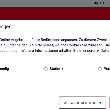
INHALT
lungen
Datenquellen
Online-Angebote auf Ihre Bedürfnisse anpassen. Zu diesem Zweck s
in. Entscheiden Sie bitte selbst, welche Cookies Sie zulassen. Di
eschrieben. Weitere Informationen erhalten Sie in unserer
Daten
:
GRUNDLAGEN
endig
Statistik
Per
Da­ten­quel­len
AUSWAHL BESTÄTIGEN
it ba­sie­ren über­wie­gend auf Ge­schäfts­da­ten der Agen­tu­ren für Ar­bei