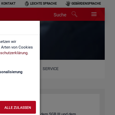
KONTAKT
LEICHTE SPRACHE
GEBÄRDENSPRACHE
Suche
etzen wir
e Arten von Cookies
schutzerklärung
.
SERVICE
sonalisierung
ALLE ZULASSEN
t und der
Job­cen­ter
nach dem
SGB III
und dem