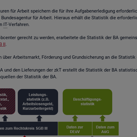
ren für Ar­beit spei­chern die für ihre Auf­ga­ben­er­le­di­gung er­for­der­l
r Bun­des­agen­tur für Ar­beit. Hier­aus er­hält die Sta­tis­tik die er­for­de
en
IT
-Ver­fah­ren.
­cen­ter ge­recht zu wer­den, er­ar­bei­te­te die Sta­tis­tik der BA ge­mei
 II
.
en über Ar­beits­markt, För­de­rung und Grund­si­che­rung an die Sta­tis­tik
 und den Lie­fe­run­gen der zkT er­stellt die Sta­tis­tik der BA sta­tis­t
quel­len der Sta­tis­tik der BA.