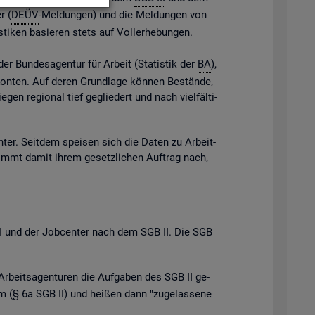
r (
DEÜV
-Mel­dun­gen) und die Mel­dun­gen von
s­ti­ken ba­sie­ren stets auf Vol­l­er­he­bun­gen.
der Bun­des­agen­tur für Ar­beit (Sta­tis­tik der
BA
),
e Kon­ten. Auf deren Grund­la­ge kön­nen Be­stän­de,
gen re­gio­nal tief ge­glie­dert und nach viel­fäl­ti­
n­ter. Seit­dem spei­sen sich die Daten zu Ar­beit­
ommt damit ihrem ge­setz­li­chen Auf­trag nach,
B III und der Job­cen­ter nach dem SGB II. Die SGB
Ar­beits­agen­tu­ren die Auf­ga­ben des SGB II ge­
 (§ 6a SGB II) und hei­ßen dann "zu­ge­las­se­ne