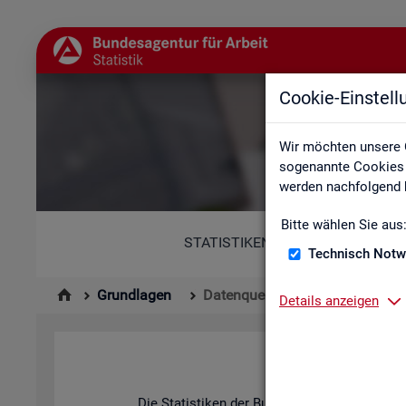
Cookie-Einstel
Wir möchten unsere 
sogenannte Cookies e
werden nachfolgend b
Bitte wählen Sie aus
STATISTIKEN
Technisch Notw
Grundlagen
Datenquellen
Details anzeigen
Die Sta­tis­ti­ken der Bun­des­agen­tur für Ar­be