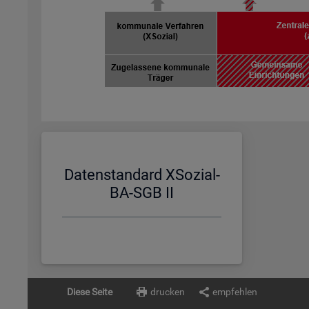
Da­ten­stan­dard XSo­zi­al-
BA-SGB II
Diese Seite
drucken
empfehlen