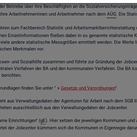
 Be­trie­be über ihre Be­schäf­tig­ten an die So­zi­al­ver­si­che­rungs­trä­ge
ber ihre Ar­beit­neh­me­rin­nen und Ar­beit­neh­mer nach dem
AÜG
. Die Sta­ti
ah­ren zum Fach­be­reich Sta­tis­tik und Ar­beits­markt­be­richt­erstat­tung 
chen Ein­zel­in­for­ma­tio­nen flie­ßen dabei in so ge­nann­te sta­tis­ti­sch
iele an­de­re sta­tis­ti­sche Mess­grö­ßen er­mit­telt wer­den. Die Werte lie­
fi­schen Merk­ma­len vor.
o­sen- und So­zi­al­hil­fe zu­sam­men und führ­te zur Grün­dung der Job­ce
­tra­len Ver­fah­ren der BA und den kom­mu­na­len Ver­fah­ren. Die BA k
be­rich­ten.
 Grund­la­gen fin­den Sie unter "
Ge­set­ze und Ver­ord­nun­gen
".
ent­steht aus Ver­wal­tungs­da­ten der Agen­tu­ren für Ar­beit nach dem SG
nt­ste­hen aus­schlie­ß­lich aus den Ver­wal­tungs­da­ten der Job­cen­ter.
­me Ein­rich­tun­gen" (
gE
). Hier set­zen die je­wei­li­gen Kom­mu­nen und 
el der Job­cen­ter küm­mern sich die Kom­mu­nen in Ei­gen­re­gie darum