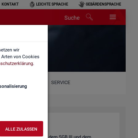
KONTAKT
LEICHTE SPRACHE
GEBÄRDENSPRACHE
Suche
etzen wir
e Arten von Cookies
schutzerklärung
.
SERVICE
sonalisierung
ALLE ZULASSEN
t und der
Job­cen­ter
nach dem
SGB III
und dem