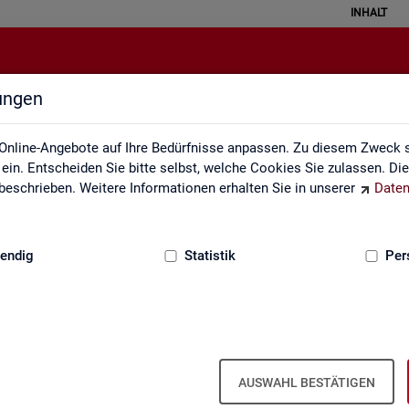
INHALT
lungen
Datenquellen
Online-Angebote auf Ihre Bedürfnisse anpassen. Zu diesem Zweck s
in. Entscheiden Sie bitte selbst, welche Cookies Sie zulassen. Di
eschrieben. Weitere Informationen erhalten Sie in unserer
Daten
:
GRUNDLAGEN
endig
Statistik
Per
Da­ten­quel­len
AUSWAHL BESTÄTIGEN
it ba­sie­ren über­wie­gend auf Ge­schäfts­da­ten der Agen­tu­ren für Ar­bei