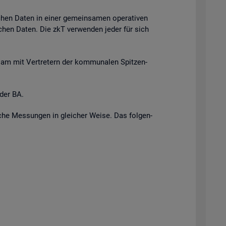
i­chen Daten in einer ge­mein­sa­men ope­ra­ti­ven
r­li­chen Daten. Die zkT ver­wen­den jeder für sich
n­sam mit Ver­tre­tern der kom­mu­na­len Spit­zen­
 der BA.
i­sche Mes­sun­gen in glei­cher Weise. Das fol­gen­