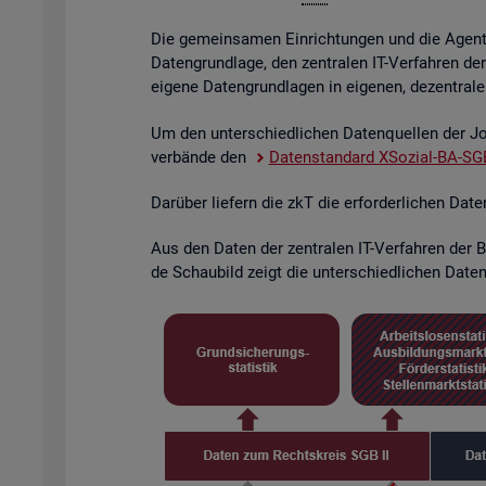
Die ge­mein­sa­men Ein­rich­tun­gen und die Agen­tu­
Da­ten­grund­la­ge, den zen­tra­len IT-Ver­fah­ren de
ei­ge­ne Da­ten­grund­la­gen in ei­ge­nen, de­zen­tra­l
Um den un­ter­schied­li­chen Da­ten­quel­len der Job
ver­bän­de den
Da­ten­stan­dard XSo­zi­al-BA-SGB
Dar­über lie­fern die zkT die er­for­der­li­chen Dat
Aus den Daten der zen­tra­len IT-Ver­fah­ren der BA
de Schau­bild zeigt die un­ter­schied­li­chen Da­ten­