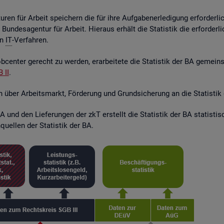
ren für Ar­beit spei­chern die für ihre Auf­ga­ben­er­le­di­gung er­for­der­l
r Bun­des­agen­tur für Ar­beit. Hier­aus er­hält die Sta­tis­tik die er­for­de
en
IT
-Ver­fah­ren.
­cen­ter ge­recht zu wer­den, er­ar­bei­te­te die Sta­tis­tik der BA ge­mei
 II
.
en über Ar­beits­markt, För­de­rung und Grund­si­che­rung an die Sta­tis­tik
 und den Lie­fe­run­gen der zkT er­stellt die Sta­tis­tik der BA sta­tis­t
quel­len der Sta­tis­tik der BA.