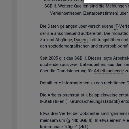
SGB II. Wei­te­re Quel­len sind die Mel­dun­gen der
Ver­leih­be­trie­ben (Zeit­ar­beits­fir­men) ü
Die Daten ge­lan­gen über ver­schie­de­ne
IT
-Ver­f
der sie an­schlie­ßend auf­be­rei­tet. Die mo­nat­li­
Zu- und Ab­gän­ge,
Dau­ern
, Leis­tungs­hö­hen und v
gen so­zio­de­mo­gra­fi­schen und er­werbs­bio­gra­
Seit 2005 gilt das SGB II. Die­ses legte Ar­beits­l
su­chen­den aus zwei Da­ten­quel­len: aus den zen
über die Grund­si­che­rung für
Ar­beit­su­chen­de
zu 
De­tail­lier­te In­for­ma­tio­nen zu den recht­li­chen
Die Ar­beits­lo­sen­sta­tis­tik bei­spiels­wei­se 
II-Sta­tis­ti­ken (= Grund­si­che­rungs­sta­tis­tik) e
Etwa drei Vier­tel der Job­cen­ter sind "ge­mein­sa
mein­sam um (§ 44b SGB II). In etwa einem Vier­t
kom­mu­na­le Trä­ger" (
zkT
).