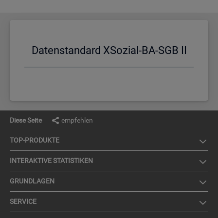
Da­ten­stan­dard XSo­zi­al-BA-SGB II
Diese Seite
empfehlen
TOP-PRO­DUK­TE
IN­TER­AK­TI­VE STA­TIS­TI­KEN
GRUND­LA­GEN
SER­VICE