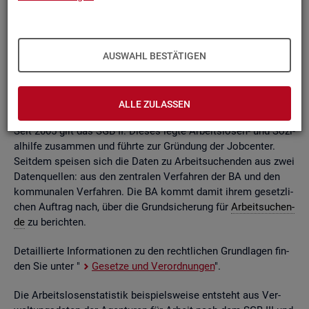
ßend auf­be­rei­tet. Die mo­nat­li­chen Ein­zel­in­for­ma­tio­nen flie­
ßen dabei in so ge­nann­te sta­tis­ti­sche Kon­ten. Auf deren
Grund­la­ge kön­nen Be­stän­de, Zu- und Ab­gän­ge,
Dau­ern
, Leis­
tungs­hö­hen und viele an­de­re sta­tis­ti­sche Mess­grö­ßen er­mit­
AUSWAHL BESTÄTIGEN
telt wer­den. Die Werte lie­gen re­gio­nal tief ge­glie­dert und
nach viel­fäl­ti­gen so­zio­de­mo­gra­fi­schen und er­werbs­bio­gra­fi­
schen Merk­ma­len vor.
ALLE ZULASSEN
Seit 2005 gilt das SGB II. Die­ses legte Ar­beits­lo­sen- und So­zi­
al­hil­fe zu­sam­men und führ­te zur Grün­dung der Job­cen­ter.
Seit­dem spei­sen sich die Daten zu Ar­beit­su­chen­den aus zwei
Da­ten­quel­len: aus den zen­tra­len Ver­fah­ren der BA und den
kom­mu­na­len Ver­fah­ren. Die BA kommt damit ihrem ge­setz­li­
chen Auf­trag nach, über die Grund­si­che­rung für
Ar­beit­su­chen­
de
zu be­rich­ten.
De­tail­lier­te In­for­ma­tio­nen zu den recht­li­chen Grund­la­gen fin­
den Sie unter "
Ge­set­ze und Ver­ord­nun­gen
".
Die Ar­beits­lo­sen­sta­tis­tik bei­spiels­wei­se ent­steht aus Ver­