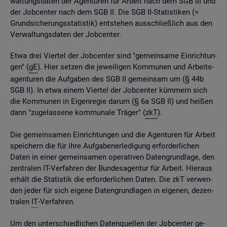
wal­tungs­da­ten der Agen­tu­ren für Ar­beit nach dem SGB III und
der Job­cen­ter nach dem SGB II. Die SGB II-Sta­tis­ti­ken (=
Grund­si­che­rungs­sta­tis­tik) ent­ste­hen aus­schlie­ß­lich aus den
Ver­wal­tungs­da­ten der Job­cen­ter.
Etwa drei Vier­tel der Job­cen­ter sind "ge­mein­sa­me Ein­rich­tun­
gen" (
gE
). Hier set­zen die je­wei­li­gen Kom­mu­nen und Ar­beits­
agen­tu­ren die Auf­ga­ben des SGB II ge­mein­sam um (§ 44b
SGB II). In etwa einem Vier­tel der Job­cen­ter küm­mern sich
die Kom­mu­nen in Ei­gen­re­gie darum (§ 6a SGB II) und hei­ßen
dann "zu­ge­las­se­ne kom­mu­na­le Trä­ger" (
zkT
).
Die ge­mein­sa­men Ein­rich­tun­gen und die Agen­tu­ren für Ar­beit
spei­chern die für ihre Auf­ga­ben­er­le­di­gung er­for­der­li­chen
Daten in einer ge­mein­sa­men ope­ra­ti­ven Da­ten­grund­la­ge, den
zen­tra­len IT-Ver­fah­ren der Bun­des­agen­tur für Ar­beit. Hier­aus
er­hält die Sta­tis­tik die er­for­der­li­chen Daten. Die zkT ver­wen­
den jeder für sich ei­ge­ne Da­ten­grund­la­gen in ei­ge­nen, de­zen­
tra­len
IT
-Ver­fah­ren.
Um den un­ter­schied­li­chen Da­ten­quel­len der Job­cen­ter ge­