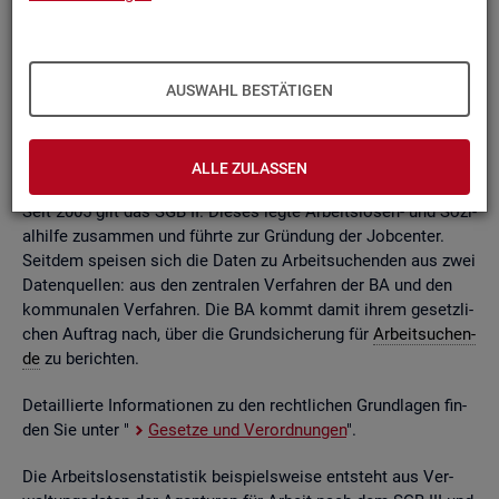
ßend auf­be­rei­tet. Die mo­nat­li­chen Ein­zel­in­for­ma­tio­nen flie­
ßen dabei in so ge­nann­te sta­tis­ti­sche Kon­ten. Auf deren
Grund­la­ge kön­nen Be­stän­de, Zu- und Ab­gän­ge,
Dau­ern
, Leis­
tungs­hö­hen und viele an­de­re sta­tis­ti­sche Mess­grö­ßen er­mit­
AUSWAHL BESTÄTIGEN
telt wer­den. Die Werte lie­gen re­gio­nal tief ge­glie­dert und
nach viel­fäl­ti­gen so­zio­de­mo­gra­fi­schen und er­werbs­bio­gra­fi­
schen Merk­ma­len vor.
ALLE ZULASSEN
Seit 2005 gilt das SGB II. Die­ses legte Ar­beits­lo­sen- und So­zi­
al­hil­fe zu­sam­men und führ­te zur Grün­dung der Job­cen­ter.
Seit­dem spei­sen sich die Daten zu Ar­beit­su­chen­den aus zwei
Da­ten­quel­len: aus den zen­tra­len Ver­fah­ren der BA und den
kom­mu­na­len Ver­fah­ren. Die BA kommt damit ihrem ge­setz­li­
chen Auf­trag nach, über die Grund­si­che­rung für
Ar­beit­su­chen­
de
zu be­rich­ten.
De­tail­lier­te In­for­ma­tio­nen zu den recht­li­chen Grund­la­gen fin­
den Sie unter "
Ge­set­ze und Ver­ord­nun­gen
".
Die Ar­beits­lo­sen­sta­tis­tik bei­spiels­wei­se ent­steht aus Ver­