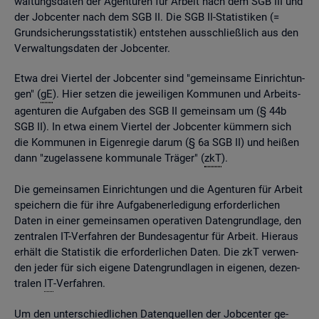
wal­tungs­da­ten der Agen­tu­ren für Ar­beit nach dem SGB III und
der Job­cen­ter nach dem SGB II. Die SGB II-Sta­tis­ti­ken (=
Grund­si­che­rungs­sta­tis­tik) ent­ste­hen aus­schlie­ß­lich aus den
Ver­wal­tungs­da­ten der Job­cen­ter.
Etwa drei Vier­tel der Job­cen­ter sind "ge­mein­sa­me Ein­rich­tun­
gen" (
gE
). Hier set­zen die je­wei­li­gen Kom­mu­nen und Ar­beits­
agen­tu­ren die Auf­ga­ben des SGB II ge­mein­sam um (§ 44b
SGB II). In etwa einem Vier­tel der Job­cen­ter küm­mern sich
die Kom­mu­nen in Ei­gen­re­gie darum (§ 6a SGB II) und hei­ßen
dann "zu­ge­las­se­ne kom­mu­na­le Trä­ger" (
zkT
).
Die ge­mein­sa­men Ein­rich­tun­gen und die Agen­tu­ren für Ar­beit
spei­chern die für ihre Auf­ga­ben­er­le­di­gung er­for­der­li­chen
Daten in einer ge­mein­sa­men ope­ra­ti­ven Da­ten­grund­la­ge, den
zen­tra­len IT-Ver­fah­ren der Bun­des­agen­tur für Ar­beit. Hier­aus
er­hält die Sta­tis­tik die er­for­der­li­chen Daten. Die zkT ver­wen­
den jeder für sich ei­ge­ne Da­ten­grund­la­gen in ei­ge­nen, de­zen­
tra­len
IT
-Ver­fah­ren.
Um den un­ter­schied­li­chen Da­ten­quel­len der Job­cen­ter ge­