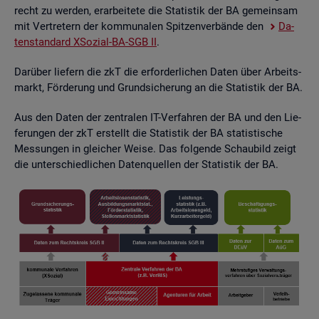
recht zu wer­den, er­ar­bei­te­te die Sta­tis­tik der BA ge­mein­sam
mit Ver­tre­tern der kom­mu­na­len Spit­zen­ver­bän­de den
Da­
ten­stan­dard XSo­zi­al-BA-SGB II
.
Dar­über lie­fern die zkT die er­for­der­li­chen Daten über Ar­beits­
markt, För­de­rung und Grund­si­che­rung an die Sta­tis­tik der BA.
Aus den Daten der zen­tra­len IT-Ver­fah­ren der BA und den Lie­
fe­run­gen der zkT er­stellt die Sta­tis­tik der BA sta­tis­ti­sche
Mes­sun­gen in glei­cher Weise. Das fol­gen­de Schau­bild zeigt
die un­ter­schied­li­chen Da­ten­quel­len der Sta­tis­tik der BA.