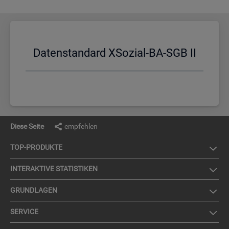
Da­ten­stan­dard XSo­zi­al-BA-SGB II
Diese Seite
empfehlen
TOP-PRO­DUK­TE
IN­TER­AK­TI­VE STA­TIS­TI­KEN
GRUND­LA­GEN
SER­VICE