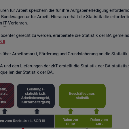
ren für Ar­beit spei­chern die für ihre Auf­ga­ben­er­le­di­gung er­for­der­l
r Bun­des­agen­tur für Ar­beit. Hier­aus er­hält die Sta­tis­tik die er­for­de
en
IT
-Ver­fah­ren.
­cen­ter ge­recht zu wer­den, er­ar­bei­te­te die Sta­tis­tik der BA ge­mei
 II
.
en über Ar­beits­markt, För­de­rung und Grund­si­che­rung an die Sta­tis­tik
 und den Lie­fe­run­gen der zkT er­stellt die Sta­tis­tik der BA sta­tis­t
quel­len der Sta­tis­tik der BA.