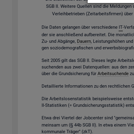
SGB II. Wei­te­re Quel­len sind die Mel­dun­gen der
Ver­leih­be­trie­ben (Zeit­ar­beits­fir­men) ü
Die Daten ge­lan­gen über ver­schie­de­ne
IT
-Ver­f
der sie an­schlie­ßend auf­be­rei­tet. Die mo­nat­li­
Zu- und Ab­gän­ge,
Dau­ern
, Leis­tungs­hö­hen und v
gen so­zio­de­mo­gra­fi­schen und er­werbs­bio­gra­
Seit 2005 gilt das SGB II. Die­ses legte Ar­beits­l
su­chen­den aus zwei Da­ten­quel­len: aus den zen
über die Grund­si­che­rung für
Ar­beit­su­chen­de
zu 
De­tail­lier­te In­for­ma­tio­nen zu den recht­li­chen
Die Ar­beits­lo­sen­sta­tis­tik bei­spiels­wei­se 
II-Sta­tis­ti­ken (= Grund­si­che­rungs­sta­tis­tik) e
Etwa drei Vier­tel der Job­cen­ter sind "ge­mein­sa
mein­sam um (§ 44b SGB II). In etwa einem Vier­t
kom­mu­na­le Trä­ger" (
zkT
).