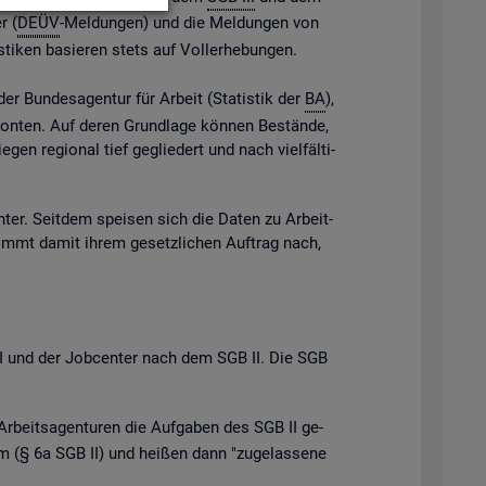
r (
DEÜV
-Mel­dun­gen) und die Mel­dun­gen von
s­ti­ken ba­sie­ren stets auf Vol­l­er­he­bun­gen.
der Bun­des­agen­tur für Ar­beit (Sta­tis­tik der
BA
),
e Kon­ten. Auf deren Grund­la­ge kön­nen Be­stän­de,
gen re­gio­nal tief ge­glie­dert und nach viel­fäl­ti­
n­ter. Seit­dem spei­sen sich die Daten zu Ar­beit­
ommt damit ihrem ge­setz­li­chen Auf­trag nach,
B III und der Job­cen­ter nach dem SGB II. Die SGB
Ar­beits­agen­tu­ren die Auf­ga­ben des SGB II ge­
 (§ 6a SGB II) und hei­ßen dann "zu­ge­las­se­ne