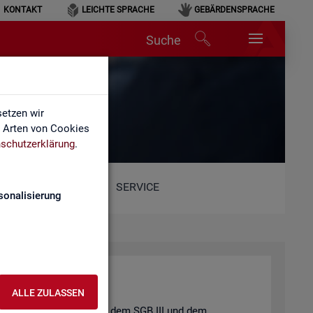
KONTAKT
LEICHTE SPRACHE
GEBÄRDENSPRACHE
Suche
etzen wir
e Arten von Cookies
schutzerklärung
.
SERVICE
sonalisierung
ALLE ZULASSEN
t und der
Job­cen­ter
nach dem
SGB III
und dem