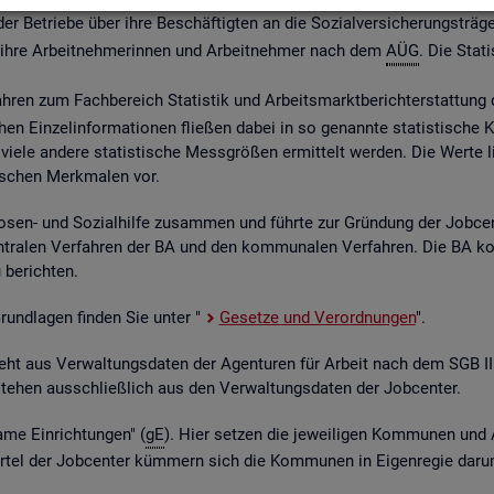
 Be­trie­be über ihre Be­schäf­tig­ten an die So­zi­al­ver­si­che­rungs­trä­ge
ber ihre Ar­beit­neh­me­rin­nen und Ar­beit­neh­mer nach dem
AÜG
. Die Sta­ti
ah­ren zum Fach­be­reich Sta­tis­tik und Ar­beits­markt­be­richt­erstat­tung 
chen Ein­zel­in­for­ma­tio­nen flie­ßen dabei in so ge­nann­te sta­tis­ti­sch
iele an­de­re sta­tis­ti­sche Mess­grö­ßen er­mit­telt wer­den. Die Werte lie­
fi­schen Merk­ma­len vor.
o­sen- und So­zi­al­hil­fe zu­sam­men und führ­te zur Grün­dung der Job­ce
­tra­len Ver­fah­ren der BA und den kom­mu­na­len Ver­fah­ren. Die BA k
be­rich­ten.
 Grund­la­gen fin­den Sie unter "
Ge­set­ze und Ver­ord­nun­gen
".
ent­steht aus Ver­wal­tungs­da­ten der Agen­tu­ren für Ar­beit nach dem SG
nt­ste­hen aus­schlie­ß­lich aus den Ver­wal­tungs­da­ten der Job­cen­ter.
­me Ein­rich­tun­gen" (
gE
). Hier set­zen die je­wei­li­gen Kom­mu­nen und 
el der Job­cen­ter küm­mern sich die Kom­mu­nen in Ei­gen­re­gie darum