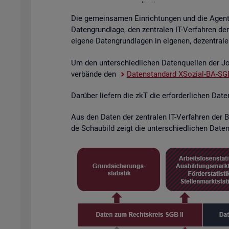
Die ge­mein­sa­men Ein­rich­tun­gen und die Agen­tu­
Da­ten­grund­la­ge, den zen­tra­len IT-Ver­fah­ren de
ei­ge­ne Da­ten­grund­la­gen in ei­ge­nen, de­zen­tra­l
Um den un­ter­schied­li­chen Da­ten­quel­len der Job
ver­bän­de den
Da­ten­stan­dard XSo­zi­al-BA-SGB
Dar­über lie­fern die zkT die er­for­der­li­chen Dat
Aus den Daten der zen­tra­len IT-Ver­fah­ren der BA
de Schau­bild zeigt die un­ter­schied­li­chen Da­ten­