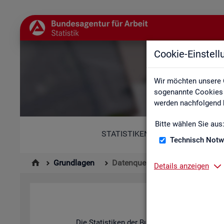
Cookie-Einstel
Wir möchten unsere 
sogenannte Cookies e
werden nachfolgend b
Bitte wählen Sie aus
STATISTIKEN
Technisch Notw
Grundlagen
Datenquellen
Details anzeigen
Die Sta­tis­ti­ken der Bun­des­agen­tur für Ar­be