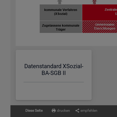
Da­ten­stan­dard XSo­zi­al-
BA-SGB II
Diese Seite
drucken
empfehlen