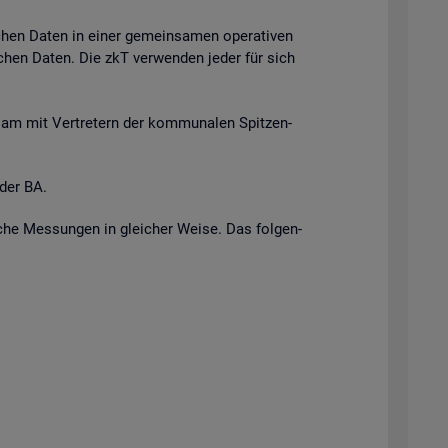
i­chen Daten in einer ge­mein­sa­men ope­ra­ti­ven
r­li­chen Daten. Die zkT ver­wen­den jeder für sich
n­sam mit Ver­tre­tern der kom­mu­na­len Spit­zen­
 der BA.
i­sche Mes­sun­gen in glei­cher Weise. Das fol­gen­