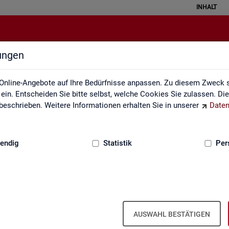
INHALT
lungen
Datenquellen
Online-Angebote auf Ihre Bedürfnisse anpassen. Zu diesem Zweck s
in. Entscheiden Sie bitte selbst, welche Cookies Sie zulassen. Di
eschrieben. Weitere Informationen erhalten Sie in unserer
Daten
:
GRUNDLAGEN
endig
Statistik
Per
Da­ten­quel­len
AUSWAHL BESTÄTIGEN
it ba­sie­ren über­wie­gend auf Ge­schäfts­da­ten der Agen­tu­ren für Ar­bei