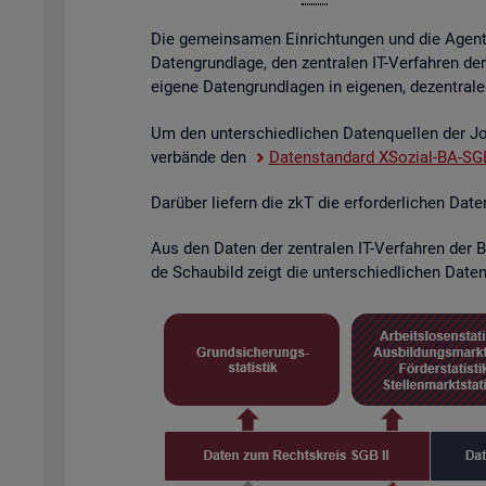
Die ge­mein­sa­men Ein­rich­tun­gen und die Agen­tu­
Da­ten­grund­la­ge, den zen­tra­len IT-Ver­fah­ren de
ei­ge­ne Da­ten­grund­la­gen in ei­ge­nen, de­zen­tra­l
Um den un­ter­schied­li­chen Da­ten­quel­len der Job
ver­bän­de den
Da­ten­stan­dard XSo­zi­al-BA-SGB
Dar­über lie­fern die zkT die er­for­der­li­chen Dat
Aus den Daten der zen­tra­len IT-Ver­fah­ren der BA
de Schau­bild zeigt die un­ter­schied­li­chen Da­ten­