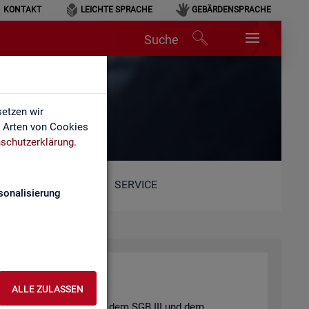
KONTAKT
LEICHTE SPRACHE
GEBÄRDENSPRACHE
Suche
etzen wir
e Arten von Cookies
schutzerklärung
.
SERVICE
sonalisierung
ALLE ZULASSEN
t und der
Job­cen­ter
nach dem
SGB III
und dem