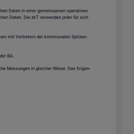
i­chen Daten in einer ge­mein­sa­men ope­ra­ti­ven
r­li­chen Daten. Die zkT ver­wen­den jeder für sich
n­sam mit Ver­tre­tern der kom­mu­na­len Spit­zen­
 der BA.
i­sche Mes­sun­gen in glei­cher Weise. Das fol­gen­