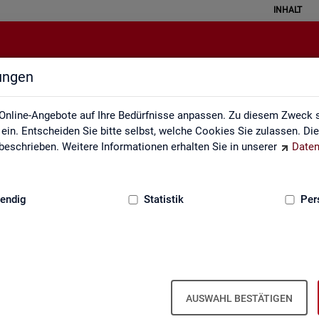
INHALT
lungen
Datenquellen
Online-Angebote auf Ihre Bedürfnisse anpassen. Zu diesem Zweck s
in. Entscheiden Sie bitte selbst, welche Cookies Sie zulassen. Di
eschrieben. Weitere Informationen erhalten Sie in unserer
Daten
:
GRUNDLAGEN
endig
Statistik
Per
Da­ten­quel­len
AUSWAHL BESTÄTIGEN
it ba­sie­ren über­wie­gend auf Ge­schäfts­da­ten der Agen­tu­ren für Ar­bei