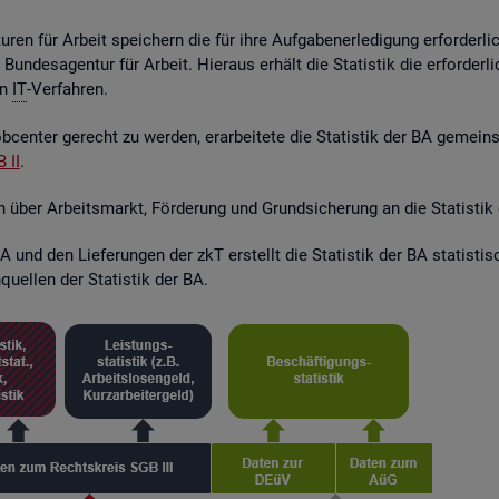
ren für Ar­beit spei­chern die für ihre Auf­ga­ben­er­le­di­gung er­for­der­l
r Bun­des­agen­tur für Ar­beit. Hier­aus er­hält die Sta­tis­tik die er­for­de
en
IT
-Ver­fah­ren.
­cen­ter ge­recht zu wer­den, er­ar­bei­te­te die Sta­tis­tik der BA ge­mei
 II
.
en über Ar­beits­markt, För­de­rung und Grund­si­che­rung an die Sta­tis­tik
 und den Lie­fe­run­gen der zkT er­stellt die Sta­tis­tik der BA sta­tis­t
quel­len der Sta­tis­tik der BA.