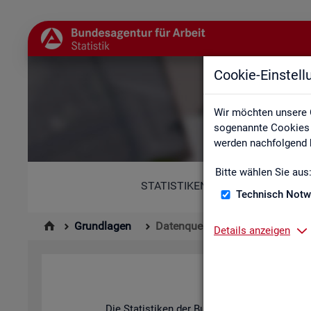
Cookie-Einstel
Wir möchten unsere 
sogenannte Cookies e
werden nachfolgend b
Bitte wählen Sie aus
STATISTIKEN
Technisch Notw
Grundlagen
Datenquellen
Details anzeigen
Die Sta­tis­ti­ken der Bun­des­agen­tur für Ar­be