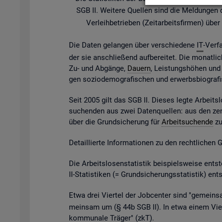
SGB II. Wei­te­re Quel­len sind die Mel­dun­gen der
Ver­leih­be­trie­ben (Zeit­ar­beits­fir­men) ü
Die Daten ge­lan­gen über ver­schie­de­ne
IT
-Ver­f
der sie an­schlie­ßend auf­be­rei­tet. Die mo­nat­li­
Zu- und Ab­gän­ge,
Dau­ern
, Leis­tungs­hö­hen und v
gen so­zio­de­mo­gra­fi­schen und er­werbs­bio­gra­
Seit 2005 gilt das SGB II. Die­ses legte Ar­beits­l
su­chen­den aus zwei Da­ten­quel­len: aus den zen
über die Grund­si­che­rung für
Ar­beit­su­chen­de
zu 
De­tail­lier­te In­for­ma­tio­nen zu den recht­li­chen
Die Ar­beits­lo­sen­sta­tis­tik bei­spiels­wei­se 
II-Sta­tis­ti­ken (= Grund­si­che­rungs­sta­tis­tik) e
Etwa drei Vier­tel der Job­cen­ter sind "ge­mein­sa
mein­sam um (§ 44b SGB II). In etwa einem Vier­t
kom­mu­na­le Trä­ger" (
zkT
).