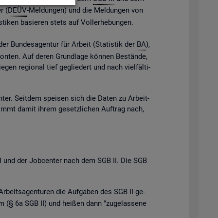
r (
DEÜV
-Mel­dun­gen) und die Mel­dun­gen von
s­ti­ken ba­sie­ren stets auf Vol­l­er­he­bun­gen.
der Bun­des­agen­tur für Ar­beit (Sta­tis­tik der
BA
),
e Kon­ten. Auf deren Grund­la­ge kön­nen Be­stän­de,
gen re­gio­nal tief ge­glie­dert und nach viel­fäl­ti­
n­ter. Seit­dem spei­sen sich die Daten zu Ar­beit­
ommt damit ihrem ge­setz­li­chen Auf­trag nach,
B III und der Job­cen­ter nach dem SGB II. Die SGB
Ar­beits­agen­tu­ren die Auf­ga­ben des SGB II ge­
 (§ 6a SGB II) und hei­ßen dann "zu­ge­las­se­ne