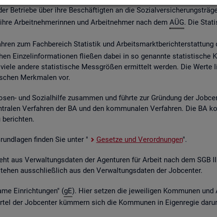
 Be­trie­be über ihre Be­schäf­tig­ten an die So­zi­al­ver­si­che­rungs­trä­ge
ber ihre Ar­beit­neh­me­rin­nen und Ar­beit­neh­mer nach dem
AÜG
. Die Sta­ti
ah­ren zum Fach­be­reich Sta­tis­tik und Ar­beits­markt­be­richt­erstat­tung 
chen Ein­zel­in­for­ma­tio­nen flie­ßen dabei in so ge­nann­te sta­tis­ti­sch
iele an­de­re sta­tis­ti­sche Mess­grö­ßen er­mit­telt wer­den. Die Werte lie­
fi­schen Merk­ma­len vor.
o­sen- und So­zi­al­hil­fe zu­sam­men und führ­te zur Grün­dung der Job­ce
­tra­len Ver­fah­ren der BA und den kom­mu­na­len Ver­fah­ren. Die BA k
be­rich­ten.
 Grund­la­gen fin­den Sie unter "
Ge­set­ze und Ver­ord­nun­gen
".
ent­steht aus Ver­wal­tungs­da­ten der Agen­tu­ren für Ar­beit nach dem SG
nt­ste­hen aus­schlie­ß­lich aus den Ver­wal­tungs­da­ten der Job­cen­ter.
­me Ein­rich­tun­gen" (
gE
). Hier set­zen die je­wei­li­gen Kom­mu­nen und 
el der Job­cen­ter küm­mern sich die Kom­mu­nen in Ei­gen­re­gie darum