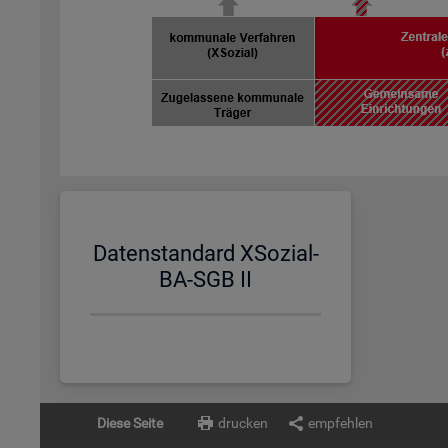
Da­ten­stan­dard XSo­zi­al-
BA-SGB II
Diese Seite
drucken
empfehlen