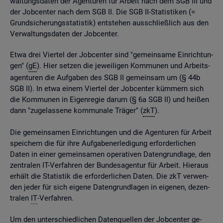
wal­tungs­da­ten der Agen­tu­ren für Ar­beit nach dem SGB III und
der Job­cen­ter nach dem SGB II. Die SGB II-Sta­tis­ti­ken (=
Grund­si­che­rungs­sta­tis­tik) ent­ste­hen aus­schlie­ß­lich aus den
Ver­wal­tungs­da­ten der Job­cen­ter.
Etwa drei Vier­tel der Job­cen­ter sind "ge­mein­sa­me Ein­rich­tun­
gen" (
gE
). Hier set­zen die je­wei­li­gen Kom­mu­nen und Ar­beits­
agen­tu­ren die Auf­ga­ben des SGB II ge­mein­sam um (§ 44b
SGB II). In etwa einem Vier­tel der Job­cen­ter küm­mern sich
die Kom­mu­nen in Ei­gen­re­gie darum (§ 6a SGB II) und hei­ßen
dann "zu­ge­las­se­ne kom­mu­na­le Trä­ger" (
zkT
).
Die ge­mein­sa­men Ein­rich­tun­gen und die Agen­tu­ren für Ar­beit
spei­chern die für ihre Auf­ga­ben­er­le­di­gung er­for­der­li­chen
Daten in einer ge­mein­sa­men ope­ra­ti­ven Da­ten­grund­la­ge, den
zen­tra­len IT-Ver­fah­ren der Bun­des­agen­tur für Ar­beit. Hier­aus
er­hält die Sta­tis­tik die er­for­der­li­chen Daten. Die zkT ver­wen­
den jeder für sich ei­ge­ne Da­ten­grund­la­gen in ei­ge­nen, de­zen­
tra­len
IT
-Ver­fah­ren.
Um den un­ter­schied­li­chen Da­ten­quel­len der Job­cen­ter ge­