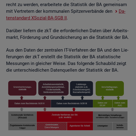
recht zu wer­den, er­ar­bei­te­te die Sta­tis­tik der BA ge­mein­sam
mit Ver­tre­tern der kom­mu­na­len Spit­zen­ver­bän­de den
Da­
ten­stan­dard XSo­zi­al-BA-SGB II
.
Dar­über lie­fern die zkT die er­for­der­li­chen Daten über Ar­beits­
markt, För­de­rung und Grund­si­che­rung an die Sta­tis­tik der BA.
Aus den Daten der zen­tra­len IT-Ver­fah­ren der BA und den Lie­
fe­run­gen der zkT er­stellt die Sta­tis­tik der BA sta­tis­ti­sche
Mes­sun­gen in glei­cher Weise. Das fol­gen­de Schau­bild zeigt
die un­ter­schied­li­chen Da­ten­quel­len der Sta­tis­tik der BA.