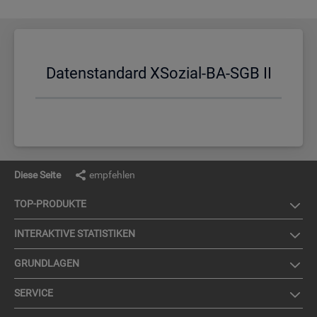
Da­ten­stan­dard XSo­zi­al-BA-SGB II
Diese Seite
empfehlen
TOP-PRO­DUK­TE
IN­TER­AK­TI­VE STA­TIS­TI­KEN
GRUND­LA­GEN
SER­VICE