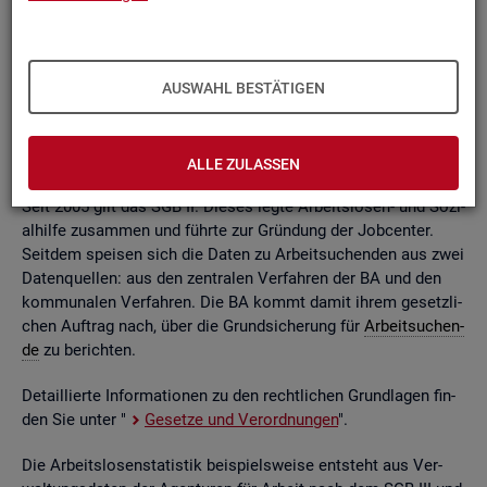
ßend auf­be­rei­tet. Die mo­nat­li­chen Ein­zel­in­for­ma­tio­nen flie­
ßen dabei in so ge­nann­te sta­tis­ti­sche Kon­ten. Auf deren
Grund­la­ge kön­nen Be­stän­de, Zu- und Ab­gän­ge,
Dau­ern
, Leis­
tungs­hö­hen und viele an­de­re sta­tis­ti­sche Mess­grö­ßen er­mit­
AUSWAHL BESTÄTIGEN
telt wer­den. Die Werte lie­gen re­gio­nal tief ge­glie­dert und
nach viel­fäl­ti­gen so­zio­de­mo­gra­fi­schen und er­werbs­bio­gra­fi­
schen Merk­ma­len vor.
ALLE ZULASSEN
Seit 2005 gilt das SGB II. Die­ses legte Ar­beits­lo­sen- und So­zi­
al­hil­fe zu­sam­men und führ­te zur Grün­dung der Job­cen­ter.
Seit­dem spei­sen sich die Daten zu Ar­beit­su­chen­den aus zwei
Da­ten­quel­len: aus den zen­tra­len Ver­fah­ren der BA und den
kom­mu­na­len Ver­fah­ren. Die BA kommt damit ihrem ge­setz­li­
chen Auf­trag nach, über die Grund­si­che­rung für
Ar­beit­su­chen­
de
zu be­rich­ten.
De­tail­lier­te In­for­ma­tio­nen zu den recht­li­chen Grund­la­gen fin­
den Sie unter "
Ge­set­ze und Ver­ord­nun­gen
".
Die Ar­beits­lo­sen­sta­tis­tik bei­spiels­wei­se ent­steht aus Ver­