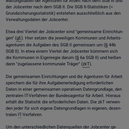
wal­tungs­da­ten der Agen­tu­ren für Ar­beit nach dem SGB III und
der Job­cen­ter nach dem SGB II. Die SGB II-Sta­tis­ti­ken (=
Grund­si­che­rungs­sta­tis­tik) ent­ste­hen aus­schlie­ß­lich aus den
Ver­wal­tungs­da­ten der Job­cen­ter.
Etwa drei Vier­tel der Job­cen­ter sind "ge­mein­sa­me Ein­rich­tun­
gen" (
gE
). Hier set­zen die je­wei­li­gen Kom­mu­nen und Ar­beits­
agen­tu­ren die Auf­ga­ben des SGB II ge­mein­sam um (§ 44b
SGB II). In etwa einem Vier­tel der Job­cen­ter küm­mern sich
die Kom­mu­nen in Ei­gen­re­gie darum (§ 6a SGB II) und hei­ßen
dann "zu­ge­las­se­ne kom­mu­na­le Trä­ger" (
zkT
).
Die ge­mein­sa­men Ein­rich­tun­gen und die Agen­tu­ren für Ar­beit
spei­chern die für ihre Auf­ga­ben­er­le­di­gung er­for­der­li­chen
Daten in einer ge­mein­sa­men ope­ra­ti­ven Da­ten­grund­la­ge, den
zen­tra­len IT-Ver­fah­ren der Bun­des­agen­tur für Ar­beit. Hier­aus
er­hält die Sta­tis­tik die er­for­der­li­chen Daten. Die zkT ver­wen­
den jeder für sich ei­ge­ne Da­ten­grund­la­gen in ei­ge­nen, de­zen­
tra­len
IT
-Ver­fah­ren.
Um den un­ter­schied­li­chen Da­ten­quel­len der Job­cen­ter ge­