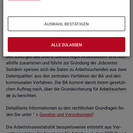
ßend auf­be­rei­tet. Die mo­nat­li­chen Ein­zel­in­for­ma­tio­nen flie­
ßen dabei in so ge­nann­te sta­tis­ti­sche Kon­ten. Auf deren
Grund­la­ge kön­nen Be­stän­de, Zu- und Ab­gän­ge,
Dau­ern
, Leis­
tungs­hö­hen und viele an­de­re sta­tis­ti­sche Mess­grö­ßen er­mit­
AUSWAHL BESTÄTIGEN
telt wer­den. Die Werte lie­gen re­gio­nal tief ge­glie­dert und
nach viel­fäl­ti­gen so­zio­de­mo­gra­fi­schen und er­werbs­bio­gra­fi­
schen Merk­ma­len vor.
ALLE ZULASSEN
Seit 2005 gilt das SGB II. Die­ses legte Ar­beits­lo­sen- und So­zi­
al­hil­fe zu­sam­men und führ­te zur Grün­dung der Job­cen­ter.
Seit­dem spei­sen sich die Daten zu Ar­beit­su­chen­den aus zwei
Da­ten­quel­len: aus den zen­tra­len Ver­fah­ren der BA und den
kom­mu­na­len Ver­fah­ren. Die BA kommt damit ihrem ge­setz­li­
chen Auf­trag nach, über die Grund­si­che­rung für
Ar­beit­su­chen­
de
zu be­rich­ten.
De­tail­lier­te In­for­ma­tio­nen zu den recht­li­chen Grund­la­gen fin­
den Sie unter "
Ge­set­ze und Ver­ord­nun­gen
".
Die Ar­beits­lo­sen­sta­tis­tik bei­spiels­wei­se ent­steht aus Ver­