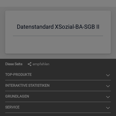
Da­ten­stan­dard XSo­zi­al-BA-SGB II
Diese Seite
empfehlen
TOP-PRO­DUK­TE
IN­TER­AK­TI­VE STA­TIS­TI­KEN
GRUND­LA­GEN
SER­VICE