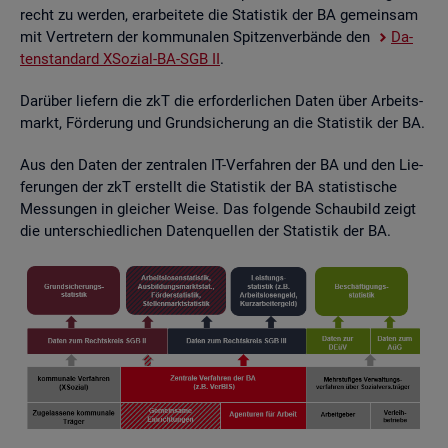
recht zu wer­den, er­ar­bei­te­te die Sta­tis­tik der BA ge­mein­sam
mit Ver­tre­tern der kom­mu­na­len Spit­zen­ver­bän­de den
Da­
ten­stan­dard XSo­zi­al-BA-SGB II
.
Dar­über lie­fern die zkT die er­for­der­li­chen Daten über Ar­beits­
markt, För­de­rung und Grund­si­che­rung an die Sta­tis­tik der BA.
Aus den Daten der zen­tra­len IT-Ver­fah­ren der BA und den Lie­
fe­run­gen der zkT er­stellt die Sta­tis­tik der BA sta­tis­ti­sche
Mes­sun­gen in glei­cher Weise. Das fol­gen­de Schau­bild zeigt
die un­ter­schied­li­chen Da­ten­quel­len der Sta­tis­tik der BA.