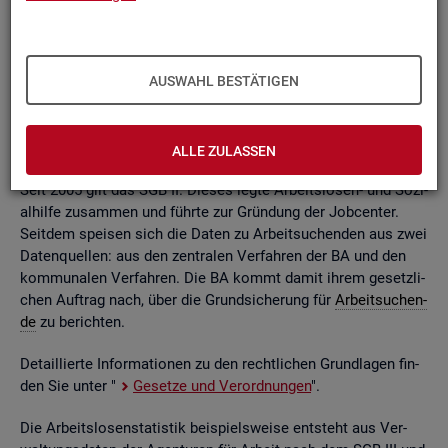
ßend auf­be­rei­tet. Die mo­nat­li­chen Ein­zel­in­for­ma­tio­nen flie­
ßen dabei in so ge­nann­te sta­tis­ti­sche Kon­ten. Auf deren
Grund­la­ge kön­nen Be­stän­de, Zu- und Ab­gän­ge,
Dau­ern
, Leis­
tungs­hö­hen und viele an­de­re sta­tis­ti­sche Mess­grö­ßen er­mit­
AUSWAHL BESTÄTIGEN
telt wer­den. Die Werte lie­gen re­gio­nal tief ge­glie­dert und
nach viel­fäl­ti­gen so­zio­de­mo­gra­fi­schen und er­werbs­bio­gra­fi­
schen Merk­ma­len vor.
ALLE ZULASSEN
Seit 2005 gilt das SGB II. Die­ses legte Ar­beits­lo­sen- und So­zi­
al­hil­fe zu­sam­men und führ­te zur Grün­dung der Job­cen­ter.
Seit­dem spei­sen sich die Daten zu Ar­beit­su­chen­den aus zwei
Da­ten­quel­len: aus den zen­tra­len Ver­fah­ren der BA und den
kom­mu­na­len Ver­fah­ren. Die BA kommt damit ihrem ge­setz­li­
chen Auf­trag nach, über die Grund­si­che­rung für
Ar­beit­su­chen­
de
zu be­rich­ten.
De­tail­lier­te In­for­ma­tio­nen zu den recht­li­chen Grund­la­gen fin­
den Sie unter "
Ge­set­ze und Ver­ord­nun­gen
".
Die Ar­beits­lo­sen­sta­tis­tik bei­spiels­wei­se ent­steht aus Ver­