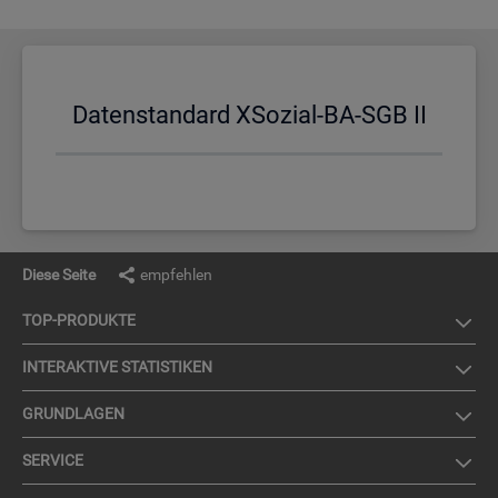
Da­ten­stan­dard XSo­zi­al-BA-SGB II
Diese Seite
empfehlen
TOP-PRO­DUK­TE
IN­TER­AK­TI­VE STA­TIS­TI­KEN
GRUND­LA­GEN
SER­VICE