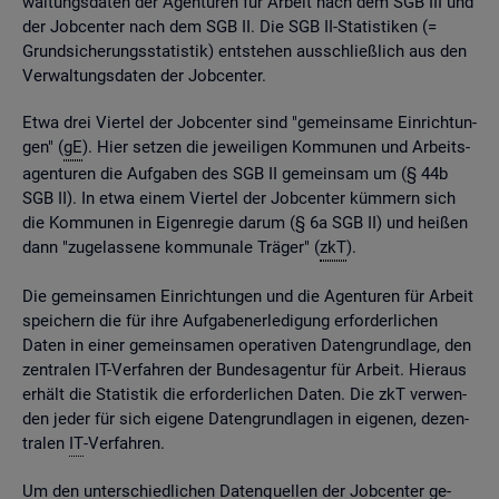
wal­tungs­da­ten der Agen­tu­ren für Ar­beit nach dem SGB III und
der Job­cen­ter nach dem SGB II. Die SGB II-Sta­tis­ti­ken (=
Grund­si­che­rungs­sta­tis­tik) ent­ste­hen aus­schlie­ß­lich aus den
Ver­wal­tungs­da­ten der Job­cen­ter.
Etwa drei Vier­tel der Job­cen­ter sind "ge­mein­sa­me Ein­rich­tun­
gen" (
gE
). Hier set­zen die je­wei­li­gen Kom­mu­nen und Ar­beits­
agen­tu­ren die Auf­ga­ben des SGB II ge­mein­sam um (§ 44b
SGB II). In etwa einem Vier­tel der Job­cen­ter küm­mern sich
die Kom­mu­nen in Ei­gen­re­gie darum (§ 6a SGB II) und hei­ßen
dann "zu­ge­las­se­ne kom­mu­na­le Trä­ger" (
zkT
).
Die ge­mein­sa­men Ein­rich­tun­gen und die Agen­tu­ren für Ar­beit
spei­chern die für ihre Auf­ga­ben­er­le­di­gung er­for­der­li­chen
Daten in einer ge­mein­sa­men ope­ra­ti­ven Da­ten­grund­la­ge, den
zen­tra­len IT-Ver­fah­ren der Bun­des­agen­tur für Ar­beit. Hier­aus
er­hält die Sta­tis­tik die er­for­der­li­chen Daten. Die zkT ver­wen­
den jeder für sich ei­ge­ne Da­ten­grund­la­gen in ei­ge­nen, de­zen­
tra­len
IT
-Ver­fah­ren.
Um den un­ter­schied­li­chen Da­ten­quel­len der Job­cen­ter ge­