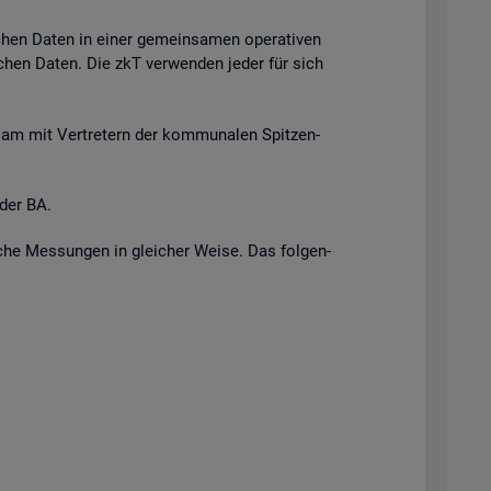
i­chen Daten in einer ge­mein­sa­men ope­ra­ti­ven
r­li­chen Daten. Die zkT ver­wen­den jeder für sich
n­sam mit Ver­tre­tern der kom­mu­na­len Spit­zen­
 der BA.
i­sche Mes­sun­gen in glei­cher Weise. Das fol­gen­