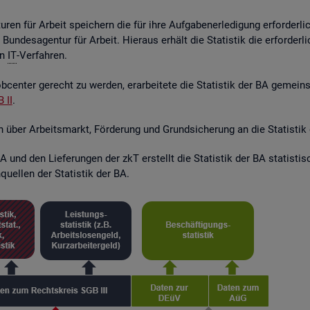
ren für Ar­beit spei­chern die für ihre Auf­ga­ben­er­le­di­gung er­for­der­l
r Bun­des­agen­tur für Ar­beit. Hier­aus er­hält die Sta­tis­tik die er­for­de
en
IT
-Ver­fah­ren.
­cen­ter ge­recht zu wer­den, er­ar­bei­te­te die Sta­tis­tik der BA ge­mei
 II
.
en über Ar­beits­markt, För­de­rung und Grund­si­che­rung an die Sta­tis­tik
 und den Lie­fe­run­gen der zkT er­stellt die Sta­tis­tik der BA sta­tis­t
quel­len der Sta­tis­tik der BA.