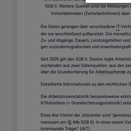
SGB II. Wei­te­re Quel­len sind die Mel­dun­gen der
Ver­leih­be­trie­ben (Zeit­ar­beits­fir­men) ü
Die Daten ge­lan­gen über ver­schie­de­ne
IT
-Ver­f
der sie an­schlie­ßend auf­be­rei­tet. Die mo­nat­li­
Zu- und Ab­gän­ge,
Dau­ern
, Leis­tungs­hö­hen und v
gen so­zio­de­mo­gra­fi­schen und er­werbs­bio­gra­
Seit 2005 gilt das SGB II. Die­ses legte Ar­beits­l
su­chen­den aus zwei Da­ten­quel­len: aus den zen
über die Grund­si­che­rung für
Ar­beit­su­chen­de
zu 
De­tail­lier­te In­for­ma­tio­nen zu den recht­li­chen
Die Ar­beits­lo­sen­sta­tis­tik bei­spiels­wei­se 
II-Sta­tis­ti­ken (= Grund­si­che­rungs­sta­tis­tik) e
Etwa drei Vier­tel der Job­cen­ter sind "ge­mein­sa
mein­sam um (§ 44b SGB II). In etwa einem Vier­t
kom­mu­na­le Trä­ger" (
zkT
).