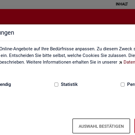
INHALT
lungen
Datenquellen
Online-Angebote auf Ihre Bedürfnisse anpassen. Zu diesem Zweck s
in. Entscheiden Sie bitte selbst, welche Cookies Sie zulassen. Di
eschrieben. Weitere Informationen erhalten Sie in unserer
Daten
:
GRUNDLAGEN
endig
Statistik
Per
Da­ten­quel­len
AUSWAHL BESTÄTIGEN
it ba­sie­ren über­wie­gend auf Ge­schäfts­da­ten der Agen­tu­ren für Ar­bei