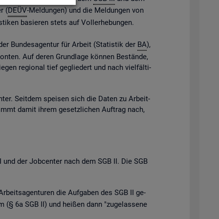
r (
DEÜV
-Mel­dun­gen) und die Mel­dun­gen von
s­ti­ken ba­sie­ren stets auf Vol­l­er­he­bun­gen.
der Bun­des­agen­tur für Ar­beit (Sta­tis­tik der
BA
),
e Kon­ten. Auf deren Grund­la­ge kön­nen Be­stän­de,
gen re­gio­nal tief ge­glie­dert und nach viel­fäl­ti­
n­ter. Seit­dem spei­sen sich die Daten zu Ar­beit­
ommt damit ihrem ge­setz­li­chen Auf­trag nach,
B III und der Job­cen­ter nach dem SGB II. Die SGB
Ar­beits­agen­tu­ren die Auf­ga­ben des SGB II ge­
 (§ 6a SGB II) und hei­ßen dann "zu­ge­las­se­ne