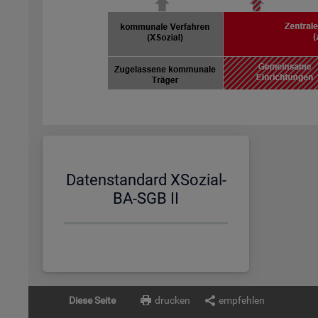
Da­ten­stan­dard XSo­zi­al-
BA-SGB II
Diese Seite
drucken
empfehlen