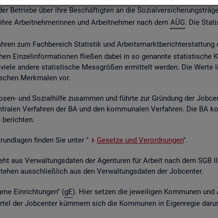
 Be­trie­be über ihre Be­schäf­tig­ten an die So­zi­al­ver­si­che­rungs­trä­ge
ber ihre Ar­beit­neh­me­rin­nen und Ar­beit­neh­mer nach dem
AÜG
. Die Sta­ti
ah­ren zum Fach­be­reich Sta­tis­tik und Ar­beits­markt­be­richt­erstat­tung 
chen Ein­zel­in­for­ma­tio­nen flie­ßen dabei in so ge­nann­te sta­tis­ti­sch
iele an­de­re sta­tis­ti­sche Mess­grö­ßen er­mit­telt wer­den. Die Werte lie­
fi­schen Merk­ma­len vor.
o­sen- und So­zi­al­hil­fe zu­sam­men und führ­te zur Grün­dung der Job­ce
­tra­len Ver­fah­ren der BA und den kom­mu­na­len Ver­fah­ren. Die BA k
be­rich­ten.
 Grund­la­gen fin­den Sie unter "
Ge­set­ze und Ver­ord­nun­gen
".
ent­steht aus Ver­wal­tungs­da­ten der Agen­tu­ren für Ar­beit nach dem SG
nt­ste­hen aus­schlie­ß­lich aus den Ver­wal­tungs­da­ten der Job­cen­ter.
­me Ein­rich­tun­gen" (
gE
). Hier set­zen die je­wei­li­gen Kom­mu­nen und 
el der Job­cen­ter küm­mern sich die Kom­mu­nen in Ei­gen­re­gie darum