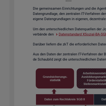
Die ge­mein­sa­men Ein­rich­tun­gen und die Agen­tu­
Da­ten­grund­la­ge, den zen­tra­len IT-Ver­fah­ren de
ei­ge­ne Da­ten­grund­la­gen in ei­ge­nen, de­zen­tra­l
Um den un­ter­schied­li­chen Da­ten­quel­len der Job
ver­bän­de den
Da­ten­stan­dard XSo­zi­al-BA-SGB
Dar­über lie­fern die zkT die er­for­der­li­chen Dat
Aus den Daten der zen­tra­len IT-Ver­fah­ren der BA
de Schau­bild zeigt die un­ter­schied­li­chen Da­ten­