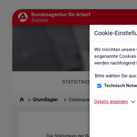
Cookie-Einstel
Wir möchten unsere 
sogenannte Cookies e
werden nachfolgend b
Bitte wählen Sie aus
STATISTIKEN
Technisch Notw
Grundlagen
Datenquellen
Details anzeigen
Die Sta­tis­ti­ken der Bun­des­agen­tur für Ar­be